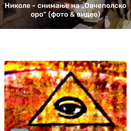
Николе - снимање на „Овчеполско
оро“ (фото & видео)