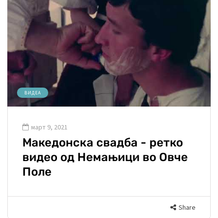
ВИДЕА
март 9, 2021
Македонска свадба - ретко
видео од Немањици во Овче
Поле
Share