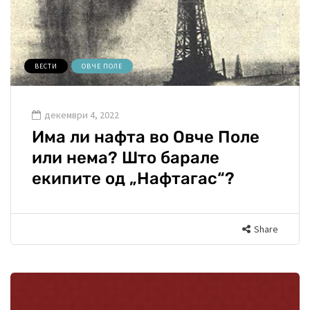
ВЕСТИ
ОВЧЕ ПОЛЕ
декември 4, 2022
Има ли нафта во Овче Поле
или нема? Што барале
екипите од „Нафтагас“?
Share