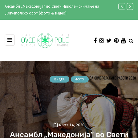
 снимање на
Кирил Лазаров: „Со 40 години сум додадена вредност во
клубот и репрезентацијата“
ВИДЕА
ФОТО
март 14, 2020
Ансамбл „Македонија“ во Свети