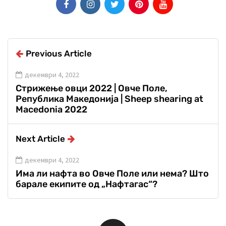
Previous Article
декември 4, 2022
Стрижење овци 2022 | Овче Поле,
Република Македонија | Sheep shearing at
Macedonia 2022
Next Article
декември 4, 2022
Има ли нафта во Овче Поле или нема? Што
барале екипите од „Нафтагас“?