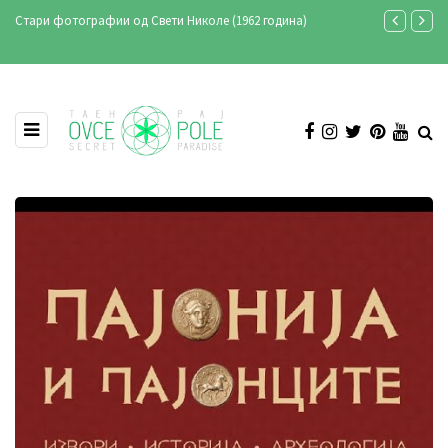
62 година)
Ансамбл „Македонија“ во Свети Николе - снимање на
„Овчеполско оро“ (фото & видео)