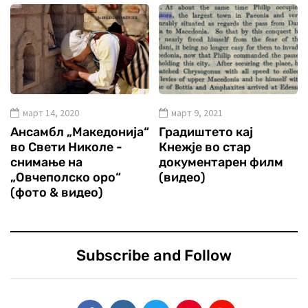
март 14, 2020
март 9, 2021
Ансамбл „Македонија“
Градиштето кај
во Свети Николе -
Кнежје во стар
снимање на
документарен филм
„Овчеполско оро“
(видео)
(фото & видео)
Subscribe and Follow