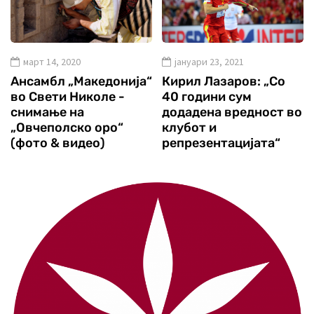
март 14, 2020
јануари 23, 2021
Ансамбл „Македонија“
Кирил Лазаров: „Со
во Свети Николе -
40 години сум
снимање на
додадена вредност во
„Овчеполско оро“
клубот и
(фото & видео)
репрезентацијата“