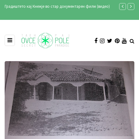
Градиштето кај Кнежје во стар документарен филм (видео)
Продукција А
Илинден 202