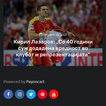
јануари 23, 2021
Кирил Лазаров: „Со 40 години
сум додадена вредност во
клубот и репрезентацијата“
Powered by
Payoncart