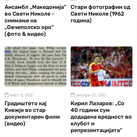
Ансамбл „Македонија“
Стари фотографии од
во Свети Николе -
Свети Николе (1962
снимање на
година)
„Овчеполско оро“
(фото & видео)
март 9, 2021
јануари 23, 2021
Градиштето кај
Кирил Лазаров: „Со
Кнежје во стар
40 години сум
документарен филм
додадена вредност во
(видео)
клубот и
репрезентацијата“