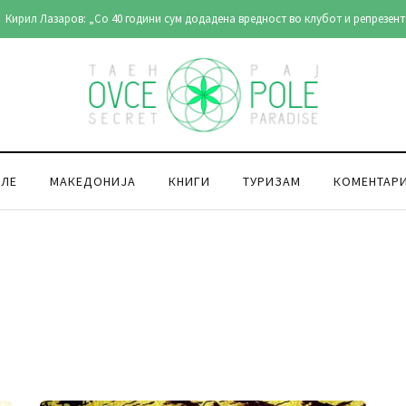
Градиштето кај Кнежје во стар документарен филм (видео)
ОЛЕ
МАКЕДОНИЈА
КНИГИ
ТУРИЗАМ
КОМЕНТАР