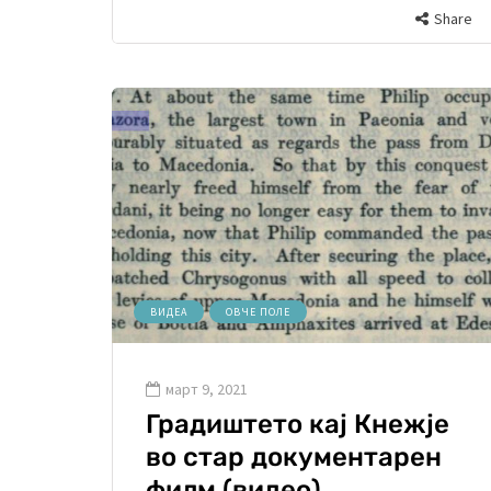
Share
ВИДЕА
ОВЧЕ ПОЛЕ
март 9, 2021
Градиштето кај Кнежје
во стар документарен
филм (видео)