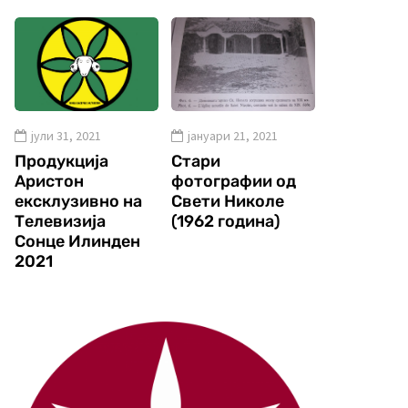
јули 31, 2021
јануари 21, 2021
Продукција
Стари
Аристон
фотографии од
ексклузивно на
Свети Николе
Телевизија
(1962 година)
Сонце Илинден
2021