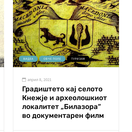
ВИДЕА
ОВЧЕ ПОЛЕ
ТУРИЗАМ
април 8, 2021
Градиштето кај селото
Кнежје и археолошкиот
локалитет „Билазора“
во документарен филм