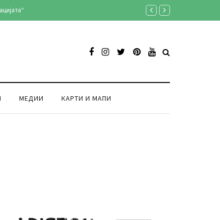
Продукција Аристон ексклуз
И
МЕДИИ
КАРТИ И МАПИ