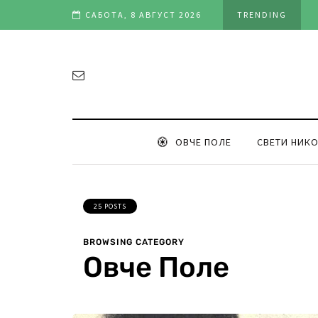
едност во клубот и репрезентацијата“
САБОТА, 8 АВГУСТ 2026
TRENDING
ОВЧЕ ПОЛЕ
СВЕТИ НИК
25 POSTS
BROWSING CATEGORY
Овче Поле