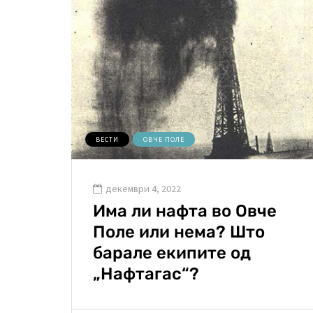
ВЕСТИ
ОВЧЕ ПОЛЕ
декември 4, 2022
Има ли нафта во Овче
Поле или нема? Што
барале екипите од
„Нафтагас“?