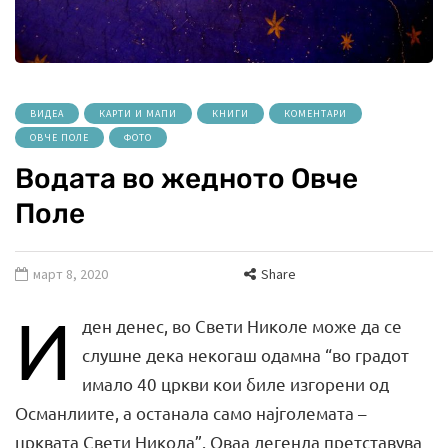
ВИДЕА
КАРТИ И МАПИ
КНИГИ
КОМЕНТАРИ
ОВЧЕ ПОЛЕ
ФОТО
Водата во жедното Овче
Поле
март 8, 2020
Share
И
ден денес, во Свети Николе може да се
слушне дека некогаш одамна “во градот
имало 40 цркви кои биле изгорени од
Османлиите, а останала само најголемата –
црквата Свети Никола”. Оваа легенда претставува