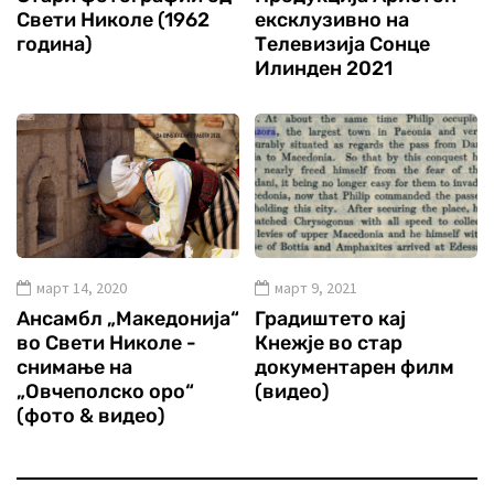
Свети Николе (1962
ексклузивно на
година)
Телевизија Сонце
Илинден 2021
март 14, 2020
март 9, 2021
Ансамбл „Македонија“
Градиштето кај
во Свети Николе -
Кнежје во стар
снимање на
документарен филм
„Овчеполско оро“
(видео)
(фото & видео)