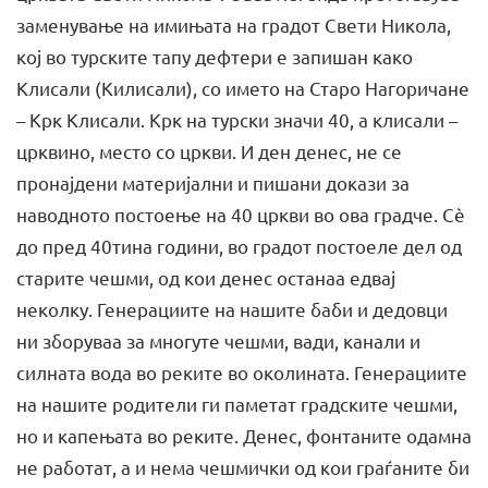
заменување на имињата на градот Свети Никола,
кој во турските тапу дефтери е запишан како
Клисали (Килисали), со името на Старо Нагоричане
– Крк Клисали. Крк на турски значи 40, а клисали –
црквино, место со цркви. И ден денес, не се
пронајдени материјални и пишани докази за
наводното постоење на 40 цркви во ова градче. Сè
до пред 40тина години, во градот постоеле дел од
старите чешми, од кои денес останаа едвај
неколку. Генерациите на нашите баби и дедовци
ни зборуваа за многуте чешми, вади, канали и
силната вода во реките во околината. Генерациите
на нашите родители ги паметат градските чешми,
но и капењата во реките. Денес, фонтаните одамна
не работат, а и нема чешмички од кои граѓаните би