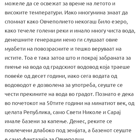
можеле да се освежат за време на летото и
високите температури. Иако многумина знаат да
спомнат како Овчеполието некогаш било езеро,
како течеле големи реки и имало многу чиста вода,
денешните генерации немо ги слушаат овие
муабети на повозрасните и тешко веруваат на
истите. Тоа е така затоа што и покрај забраната за
пиење на вода од градскиот водовод која траеше
повеќе од десет години, иако сега водата од
водоводот е дозволена за употреба, сеуште се
чести прекините на вода во градот. Познато е дека
во почетокот на 50тите години на минатиот век, од
целата Република, само Свети Николе и Сарај
имале базени за капење. Денес, реките се
повлечени длабоко под земјата, а базенот сеуште
е само фантазија за Овчеполци…