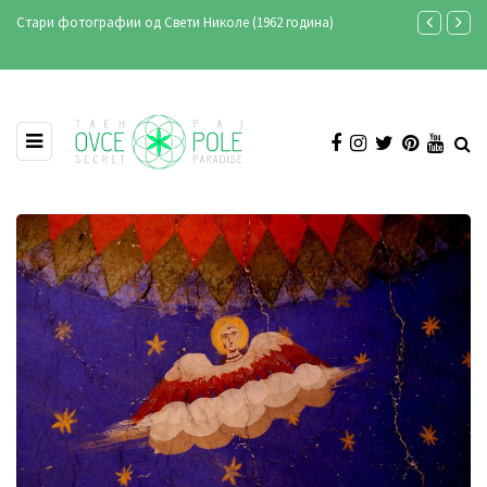
1962 година)
Ансамбл „Македонија“ во Свети Николе - снимање на
„Овчеполско оро“ (фото & видео)