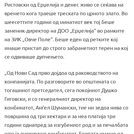
Ристовски од Ерџелија и денес живо се сеќава на
времето кога траеше треската по црното злато. Во
шеесеттите години од минатиот век тој беше
заменик-директор на ДОО „Ерџелија“ во рамките
на ЗИК „Овче Поле“. Беше еден од ретките кој
имаше пристап до строго забранетиот терен на кој
се одвиваше дупчењето.
„Од Нови Сад прво дојдоа од раководството на
компанијата. По разговорите во општината со
тогашниот претседател, сега покојниот Душко
Гиговски, и со генералниот директор на
комбинатот, Анѓел Шумански, тие ни зедоа нива со
површина од три хектари и за неа платија три
години однапред за изгубениот род и за печалбата
што ја очекуваше комбинатот. Екипата имаше од