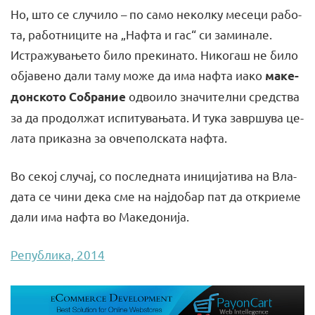
Но, што се слу­чи­ло – по са­мо не­кол­ку ме­се­ци ра­бо­
та, ра­бот­ни­ци­те на „На­фта и гас“ си за­ми­на­ле.
Истра­жу­ва­ње­то би­ло пре­ки­на­то. Ни­ко­гаш не би­ло
об­ја­ве­но да­ли та­му мо­же да има на­фта иа­ко
ма­ке­
од­во­и­ло зна­чи­тел­ни средс­тва
дон­ско­то Со­бра­ние
за да про­дол­жат ис­пи­ту­ва­ња­та. И ту­ка за­вр­шу­ва це­
ла­та при­каз­на за ов­че­пол­ска­та на­фта.
Во се­кој слу­чај, со пос­лед­на­та ини­ци­ја­ти­ва на Вла­
да­та се чи­ни де­ка сме на нај­до­бар пат да откри­е­ме
да­ли има на­фта во Ма­ке­до­ни­ја.
Република, 2014