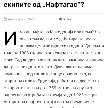
екипите од „Нафтагас“?
декември 4, 2022
Share
И
ма ли нафта во Македонија или нема? На
оваа тема кај нас се дебатира, за неа се
пишува цели четириесет години. Дилемата
трае од 1968 година, кога екипа на „Нафтагас“ од
Нови Сад дојде во овчеполската рамнина и започна
да трага по црното злато. Дупчалките на оваа
компанија, под топлото сонце овчеполско, во
атарот на селото Ерџелија, работеа на две места.
На првото стигнаа до 1.755 метри, на другото
навлегоа во утробата на земјата до 1.925 метри.
Авторот на овој текст, кој и во тоа време беше