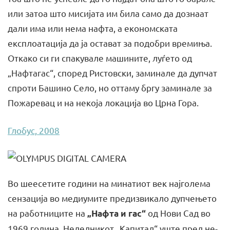
или затоа што мисијата им била само да дознаат
дали има или нема нафта, а економската
експлоатација да ја остават за подобри времиња.
Откако си ги спакувале машините, луѓето од
„Нафтагас“, според Ристовски, заминале да дупчат
спроти Башино Село, но оттаму бргу заминале за
Пожаревац и на некоја локација во Црна Гора.
Глобус, 2008
Во ше­е­се­ти­те го­ди­ни на ми­на­ти­от век нај­го­ле­ма
сен­за­ци­ја во ме­ди­у­ми­те пре­диз­ви­ка­ло дуп­че­ње­то
на ра­бот­ни­ци­те на
од Но­ви Сад во
„На­фта и гас“
1969 го­ди­на. Не­дел­ни­кот „Ка­пи­тал“ уште пред не­