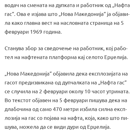
во­дач на сме­на­та на дуп­ка­та и ра­бот­ник од „На­фта
гас“. Ова е из­ја­ва што „Но­ва Ма­ке­до­ни­ја“ ја об­ја­ви­
ла ка­ко глав­на вест на нас­лов­на­та стра­ни­ца на 5
фе­вру­а­ри 1969 го­ди­на.
Ста­ну­ва збор за све­до­че­ње на ра­бот­ник, кој ра­бо­
тел на на­фте­на­та пла­тфор­ма кај се­ло­то Ер­џе­ли­ја.
„Но­ва Ма­ке­до­ни­ја“ об­ја­ви­ла де­ка експ­ло­зи­ја­та на
га­сот пре­диз­ви­ка­на од дуп­чал­ка­та на „На­фта гас“
се слу­чи­ла на 2 фе­вру­а­ри око­лу 10 ча­сот утри­на­та.
Во тек­стот об­ја­вен на 5 фе­вру­а­ри пи­шу­ва де­ка на
дла­бо­чи­на од са­мо 470 ме­три из­би­ла сил­на експ­
ло­зи­ја на гас со по­ја­ва на на­фта, ко­ја, ка­ко што пи­
шу­ва, мо­же­ла да се ви­ди ду­ри од Ер­џе­ли­ја.