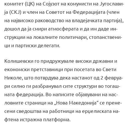
ко­ми­тет (ЦК) на Со­ју­зот на ко­му­ни­сти на Ју­гос­ла­ви­
ја (СКЈ) и член на Со­ве­тот на Фе­де­ра­ци­ја­та (член
на нај­ви­со­ко ра­ко­водс­тво на вла­де­јач­ка­та пар­ти­ја),
до­шол да ја сми­ри ат­мо­сфе­ра­та и да им да­де ин­
струк­ции на ло­кал­ни­те по­ли­ти­ча­ри, сто­панс­тве­ни­
ци и пар­ти­ски де­ле­га­ти.
Ко­ли­шев­ски го при­дру­жу­ва­ле ви­со­ки др­жав­ни и
еко­ном­ски прет­став­ни­ци при по­се­та­та во Све­ти
Ни­ко­ле, што по­твр­ду­ва де­ка на­ста­нот од 2 фе­вру­а­
ри сил­но ги раз­бра­ну­вал си­те стру­кту­ри во то­гаш­
на­та фе­де­ра­ци­ја. Во на­пи­си­те об­ја­ву­ва­ни на нас­
лов­ни­те стра­ни­ци на „Но­ва Ма­ке­до­ни­ја“ се пре­не­
се­ни све­дош­тва на ра­бот­ни­ци на ер­џе­ли­ска­та на­
фте­на истраж­на пла­тфор­ма.