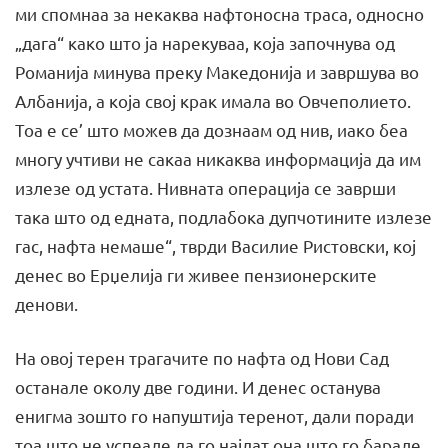
ми спомнаа за некаква нафтоносна траса, односно
„дага“ како што ја нарекуваа, која започнува од
Романија минува преку Македонија и завршува во
Албанија, а која свој крак имала во Овчеполието.
Тоа е се’ што можев да дознаам од нив, иако беа
многу учтиви не сакаа никаква информација да им
излезе од устата. Нивната операција се заврши
така што од едната, подлабока дупчотините излезе
гас, нафта немаше“, тврди Василие Ристовски, кој
денес во Ерџелија ги живее пензионерските
денови.
На овој терен трагачите по нафта од Нови Сад
останале околу две години. И денес останува
енигма зошто го напуштија теренот, дали поради
тоа што не успеале да го најдат она што го барале