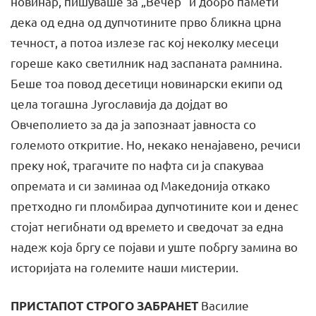
новинар, пишуваше за „Вечер“ и добро памети
дека од една од дупчотините прво бликна црна
течност, а потоа излезе гас кој неколку месеци
гореше како светилник над заспаната рамнина.
Беше тоа повод десетици новинарски екипи од
цела тогашна Југославија да дојдат во
Овчеполието за да ја запознаат јавноста со
големото откритие. Но, некако ненајавено, речиси
преку ноќ, трагачите по нафта си ја спакуваа
опремата и си заминаа од Македонија откако
претходно ги пломбираа дупчотините кои и денес
стојат негибнати од времето и сведочат за една
надеж која бргу се појави и уште побргу замина во
историјата на големите наши мистерии.
Василие
ПРИСТАПОТ СТРОГО ЗАБРАНЕТ