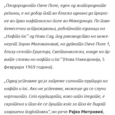
„Пло­до­род­но­то Ов­че По­ле, еден од жи­то­род­ни­те
ре­ги­о­ни, е на до­бар пат во бли­ска ид­ни­на да пре­рас­
не во пр­во на­фто­нос­но по­ле во Ма­ке­до­ни­ја. По по­ве­
ќе­ме­сеч­ни истра­жу­ва­ња, ра­бот­на­та еди­ни­ца на
„На­фта гас” од Но­ви Сад, под ра­ко­водс­тво на ин­же­
не­рот Зо­ран Ми­ло­ва­но­виќ, на дуп­ка­та Ов­че По­ле 1,
бли­зу се­ло­то Ер­џе­ли­ја, Све­ти­ни­кол­ско, на­и­де на пр­
ви­те сло­е­ви на на­фта и гас“
(Но­ва Ма­ке­до­ни­ја, 5
фе­вру­а­ри 1969 го­ди­на).
„Од­вај ус­пе­ав­ме да ја за­пре­ме сил­на­та еруп­ци­ја на
на­фта и гас. Ако не ус­пе­ев­ме, мо­же­ше да се слу­чи
нај­ло­шо­то. Се­га еруп­ци­ја­та, ка­ко што гле­да­те, е
скро­те­на и таа ќе се пу­шти ко­га за тоа ќе би­дат
из­вр­ше­ни под­го­то­вки“
, ни ре­че
,
Рај­ко Ми­тро­виќ