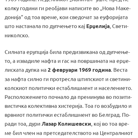
кол­ку го­ди­ни ги ре­об­ја­ви на­пи­си­те во „Но­ва Ма­ке­
до­ни­ја“ од тоа вре­ме, кои све­до­чат за еу­фо­ри­ја­та
што на­ста­на­ла по дуп­че­ње­то кај
, Све­ти­
Ер­џе­ли­ја
ни­кол­ско.
Сил­на­та еруп­ци­ја би­ла пре­диз­ви­ка­на од дуп­че­ње­
то, а из­ва­ди­ле на­фта и гас на по­вр­ши­на­та на ер­џе­
ли­ска­та дуп­ка на
. Ве­ста
2 фе­вру­а­ри 1969 го­ди­на
за на­фта сил­но ги про­трес­ла штип­ски­от и све­ти­ни­
кол­ски­от по­ли­тич­ки естаб­лиш­мент и на­се­ле­ни­е­то.
Рас­по­ло­же­ни­е­то поч­на­ло да пре­ми­ну­ва во по­зи­ти­
ви­стич­ка ко­ле­ктив­на хи­сте­ри­ја. Тоа го воз­бу­ди­ло и
врв­ни­от по­ли­тич­ки естаб­лиш­мент во Бел­град. По­
ра­ди тоа, ду­ри
, кој во тоа вре­
Ла­зар Ко­ли­шев­ски
ме бил член на пре­тсе­да­телс­тво­то на Цен­трал­ни­от