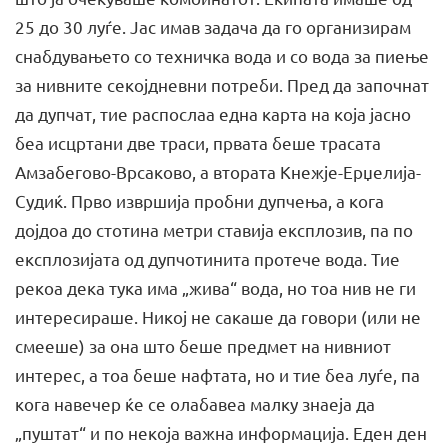
25 до 30 луѓе. Јас имав задача да го организирам
снабдувањето со техничка вода и со вода за пиење
за нивните секојдневни потреби. Пред да започнат
да дупчат, тие распослаа една карта на која јасно
беа исцртани две траси, првата беше трасата
Амзабегово-Врсаково, а втората Кнежје-Ерџелија-
Судиќ. Прво извршија пробни дупчења, а кога
дојдоа до стотина метри ставија експлозив, па по
експлозијата од дупчотинита протече вода. Тие
рекоа дека тука има „жива“ вода, но тоа нив не ги
интересираше. Никој не сакаше да говори (или не
смееше) за она што беше предмет на нивниот
интерес, а тоа беше нафтата, но и тие беа луѓе, па
кога навечер ќе се олабавеа малку знаеја да
„пуштат“ и по некоја важна информација. Еден ден