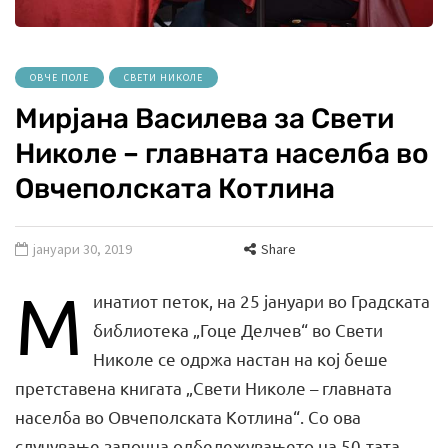
ОВЧЕ ПОЛЕ
СВЕТИ НИКОЛЕ
Мирјана Василева за Свети
Николе – главната населба во
Овчеполската Котлина
јануари 30, 2019
Share
М
инатиот петок, на 25 јануари во Градската
библиотека „Гоце Делчев“ во Свети
Николе се одржа настан на кој беше
претставена книгата „Свети Николе – главната
населба во Овчеполската Котлина“. Со ова
случување започна одбележувањето на 50-тата