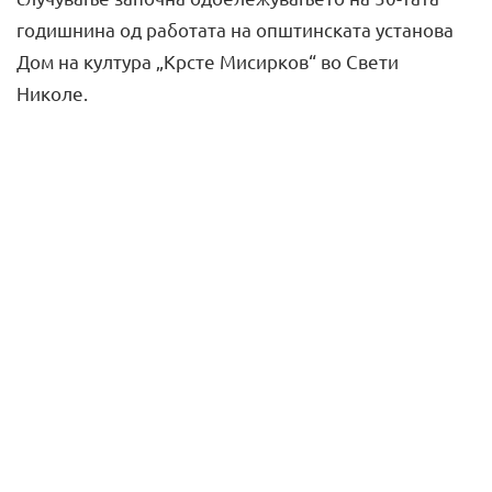
годишнина од работата на општинската установа
Дом на култура „Крсте Мисирков“ во Свети
Николе.