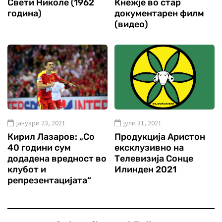
Свети Николе (1962
Кнежје во стар
година)
документарен филм
(видео)
јануари 23, 2021
јули 31, 2021
Кирил Лазаров: „Со
Продукција Аристон
40 години сум
ексклузивно на
додадена вредност во
Телевизија Сонце
клубот и
Илинден 2021
репрезентацијата“