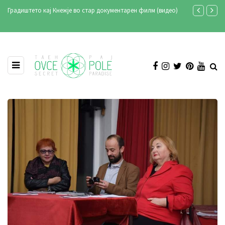
рен филм (видео)
Продукција Аристон ексклузивно на Телевизија Сонце
Илинден 2021