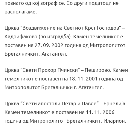
познато од кој зограф се. Со други податоци не
располагаме.
Црква “Воздвижение на Светиот Крст Господов” –
Кадрифаково (во изградба). Камен темелникот е
поставен на 27. 09. 2002 година од Митрополитот
Брегалнички г. Агатангел.
Црква “Свети Прохор Пчински” – Пеширово. Камен
темелникот е поставен на 18. 11. 2001 година од
Митрополитот Брегалнички г. Агатангел.
Црква “Свети апостоли Петар и Павле” – Ерџелија.
Камен темелникот е поставен на 11. 11. 2006
година од Митрополитот Брегалнички г. Иларион.