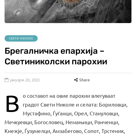
СВЕТИ НИКОЛЕ
Брегалничка епархија –
Светиниколски парохии
јануари 20, 2021
Share
В
о составот на овие парохии влегуваат
градот Свети Николе и селата: Бориловци,
Мустафино, Ѓуѓанци, Орел, Стануловци,
Мечкуевци, Богословец, Немањици, Ранченци,
Кнежје, Ѓузумелци, Амзабегово, Сопот, Трстеник,