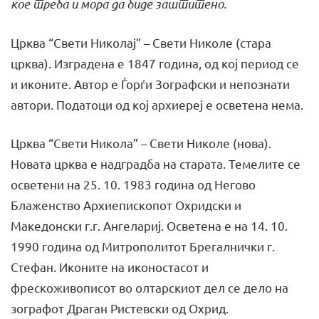
кое треба и мора да биде заштитено.
Црква “Свети Николај” – Свети Николе (стара
црква). Изградена е 1847 година, од кој период се
и иконите. Автор е Ѓорѓи Зографски и непознати
автори. Податоци од кој архиереј е осветена нема.
Црква “Свети Никола” – Свети Николе (нова).
Новата црква е надградба на старата. Темелите се
осветени на 25. 10. 1983 година од Негово
Блаженство Архиепископот Охридски и
Македонски г.г. Ангелариј. Осветена е на 14. 10.
1990 година од Митрополитот Брегалнички г.
Стефан. Иконите на иконостасот и
фрескоживописот во олтарскиот дел се дело на
зографот Драган Ристевски од Охрид.