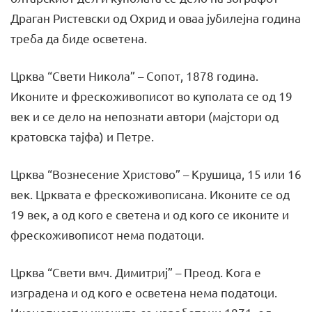
Драган Ристевски од Охрид и оваа јубилејна година
треба да биде осветена.
Црква “Свети Никола” – Сопот, 1878 година.
Иконите и фрескоживописот во куполата се од 19
век и се дело на непознати автори (мајстори од
кратовска тајфа) и Петре.
Црква “Вознесение Христово” – Крушица, 15 или 16
век. Црквата е фрескоживописана. Иконите се од
19 век, а од кого е светена и од кого се иконите и
фрескоживописот нема податоци.
Црква “Свети вмч. Димитриј” – Преод. Кога е
изградена и од кого е осветена нема податоци.