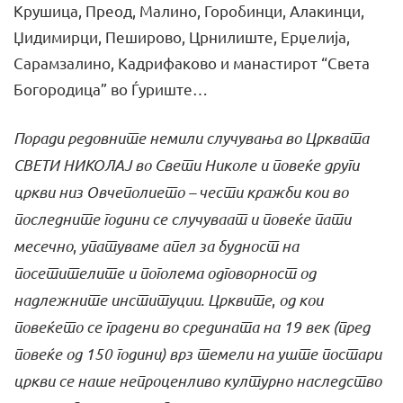
Крушица, Преод, Малино, Горобинци, Алакинци,
Џидимирци, Пеширово, Црнилиште, Ерџелија,
Сарамзалино, Кадрифаково и манастирот “Света
Богородица” во Ѓуриште…
Поради редовните немили случувања во Црквата
СВЕТИ НИКОЛАЈ во Свети Николе и повеќе други
цркви низ Овчеполието – чести кражби кои во
последните години се случуваат и повеќе пати
месечно
,
упатуваме апел за будност на
посетителите и поголема одговорност од
надлежните институции. Црквите
,
од кои
повеќето се градени во средината на 19 век (пред
повеќе од 150 години) врз темели на уште постари
цркви се наше непроценливо културно наследство