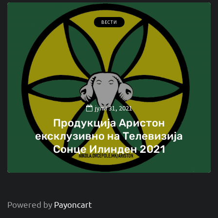
ВЕСТИ
јули 31, 2021
Продукција Аристон
ексклузивно на Телевизија
Сонце Илинден 2021
Powered by
Payoncart