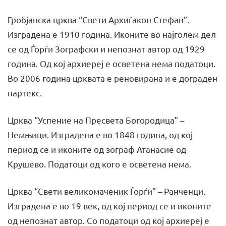
Гробјанска црква “Свети Архиѓакон Стефан”.
Изградена е 1910 година. Иконите во најголем дел
се од Ѓорѓи Зографски и непознат автор од 1929
година. Од кој архиереј е осветена нема податоци.
Во 2006 година црквата е реновирана и е дограден
нартекс.
Црква “Успение на Пресвета Богородица” –
Немњици. Изградена е во 1848 година, од кој
период се и иконите од зограф Атанасие од
Крушево. Податоци од кого е осветена нема.
Црква “Свети великомаченик Ѓорѓи” – Ранченци.
Изградена е во 19 век, од кој период се и иконите
од непознат автор. Со податоци од кој архиереј е