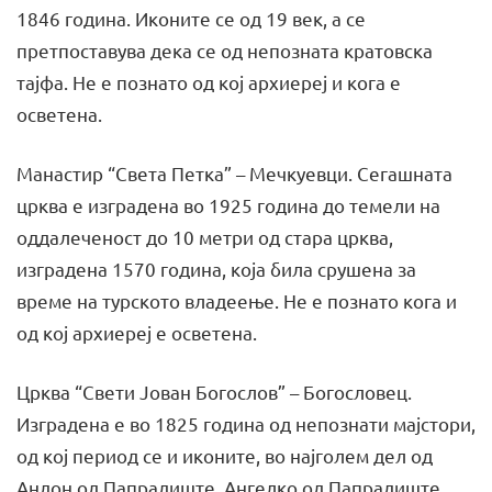
1846 година. Иконите се од 19 век, а се
претпоставува дека се од непозната кратовска
тајфа. Не е познато од кој архиереј и кога е
осветена.
Манастир “Света Петка” – Мечкуевци. Сегашната
црква е изградена во 1925 година до темели на
оддалеченост до 10 метри од стара црква,
изградена 1570 година, која била срушена за
време на турското владеење. Не е познато кога и
од кој архиереј е осветена.
Црква “Свети Јован Богослов” – Богословец.
Изградена е во 1825 година од непознати мајстори,
од кој период се и иконите, во најголем дел од
Андон од Папрадиште, Ангелко од Папрадиште,