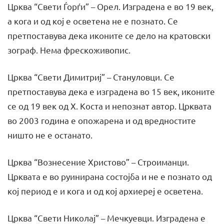
Црква “Свети Ѓорѓи” – Орел. Изградена е во 19 век,
а кога и од кој е осветена не е познато. Се
претпоставува дека иконите се дело на кратовски
зограф. Нема фрескоживопис.
Црква “Свети Димитриј” – Стануловци. Се
претпоставува дека е изградена во 15 век, иконите
се од 19 век од Х. Коста и непознат автор. Црквата
во 2003 година е опожарена и од вредностите
ништо не е останато.
Црква “Вознесение Христово” – Строиманци.
Црквата е во руинирана состојба и не е познато од
кој период е и кога и од кој архиереј е осветена.
Црква “Свети Николај” – Мечкуевци. Изградена е