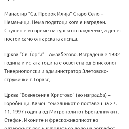
Манастир “Св. Пророк Илија” Старо Село –
Немањици. Нема податоци кога е изграден.
Срушен е во време на турското владеење, а денес
постои само олтарската апсида.
Црква “Св. Ѓорѓи” – Амзабегово. Изградена е 1982
година и истата година е осветена од Епископот
Тивериополски и администратор Злетовско-
струмички г. Горазд.
Црква “Вознесение Христово” (во изградба) –
Горобинци. Камен темелникот е поставен на 27.
11. 1997 година од Митрополитот Брегалнички г.
Стефан. Иконите и фрескоживописот во
олтарскиот дел и куполата се дело на зографот