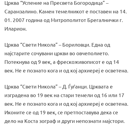
Црква “Успение на Пресвета Богородица” –
Сарамзалино. Камен темелникот е поставен на 14.
01. 2007 година од Митрополитот Брегалнички г.
Иларион.
Црква “Свети Никола” – Бориловци. Една од
најстарите сочувани цркви во овчеполието.
Потекнува од 9 век, а фрескоживописот е од 14
век. Не е познато кога и од кој архиереј е осветена.
Црква “Свети Никола” – Д. Ѓуѓанци. Црквата е
изградена во 19 век на стари темели од 16 или 17
век. Не е познато кога и од кој архиереј е осветена.
Иконите се од 19 век, се претпоставува дека се
дело на Коста зограф и други непознати мајстори.