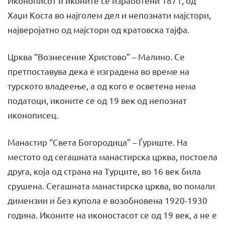
Иконописот и иконите се изработени 1871, од
Хаџи Коста во најголем дел и непознати мајстори,
најверојатно од мајстори од кратовска тајфа.
Црква “Вознесение Христово” – Малино. Се
претпоставува дека е изградена во време на
турското владеење, а од кого е осветена нема
податоци, иконите се од 19 век од непознат
иконописец.
Манастир “Света Богородица” – Ѓуриште. На
местото од сегашната манастирска црква, постоела
друга, која од страна на Турците, во 16 век била
срушена. Сегашната манастирска црква, во помали
димензии и без купола е возобновена 1920-1930
година. Иконите на иконостасот се од 19 век, а не е