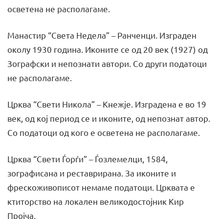
осветена не располагаме.
Манастир “Света Недела” – Ранченци. Изграден
околу 1930 година. Иконите се од 20 век (1927) од
Зографски и непознати автори. Со други податоци
не располагаме.
Црква “Свети Никола” – Кнежје. Изградена е во 19
век, од кој период се и иконите, од непознат автор.
Со податоци од кого е осветена не располагаме.
Црква “Свети Ѓорѓи” – Ѓозлемелци, 1584,
зографисана и реставрирана. За иконите и
фрескоживописот немаме податоци. Црквата е
ктиторство на локален великодостојник Кир
Пројча.