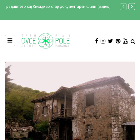
ентарен филм (видео)
Продукција Аристон ексклузивно на Телевизија Сонце
Илинден 2021