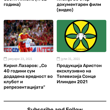
година)
документарен филм
(видео)
јануари 23, 2021
јули 31, 2021
Кирил Лазаров: „Со
Продукција Аристон
40 години сум
ексклузивно на
додадена вредност во
Телевизија Сонце
клубот и
Илинден 2021
репрезентацијата“
Subscribe and Follow