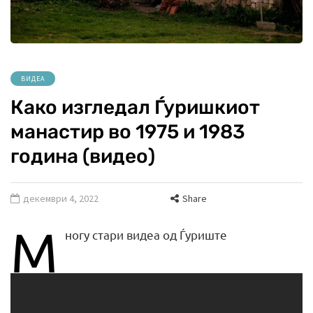
ВИДЕА
Како изгледал Ѓуришкиот
манастир во 1975 и 1983
година (видео)
декември 4, 2022
Share
М
ногу стари видеа од Ѓуриште