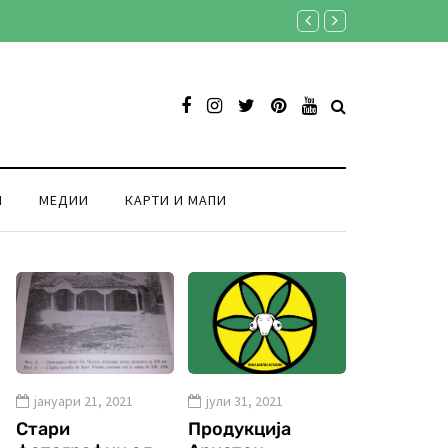
донија“ во Свети Николе - снимање на „Овчеполско оро“ (фото & видео)
И
МЕДИИ
КАРТИ И МАПИ
јануари 21, 2021
јули 31, 2021
Стари
Продукција