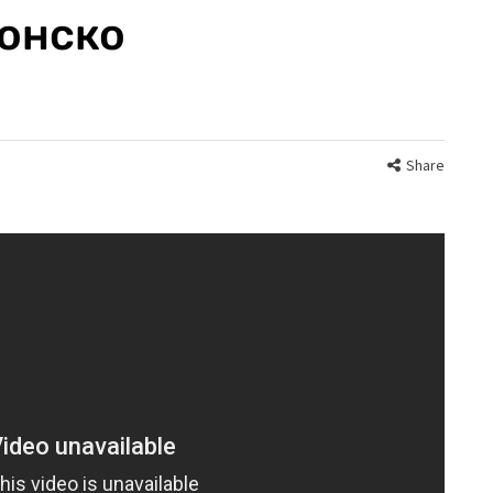
онско
Share