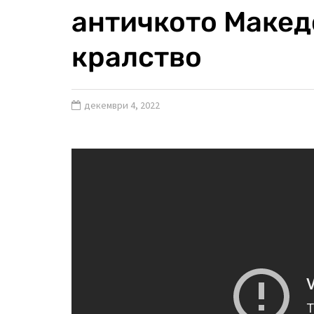
античкото Макед
кралство
декември 4, 2022