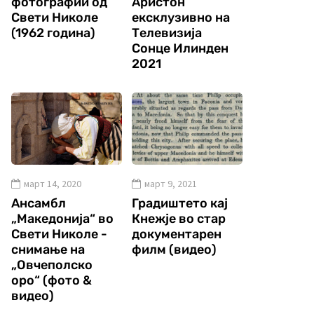
фотографии од
Аристон
Свети Николе
ексклузивно на
(1962 година)
Телевизија
Сонце Илинден
2021
март 14, 2020
март 9, 2021
Ансамбл
Градиштето кај
„Македонија“ во
Кнежје во стар
Свети Николе -
документарен
снимање на
филм (видео)
„Овчеполско
оро“ (фото &
видео)