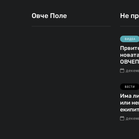
Овче Поле
Не п
ВИДЕА
Првите
ИНТЕРВЈУА
новата
ОВЧЕП
јануари 23, 2021
декемв
Кирил Лазаров:
„Со 40 години
ВЕСТИ
сум додадена
Има ли
или не
вредност во
екипит
клубот и
декемв
репрезентацијат
а“