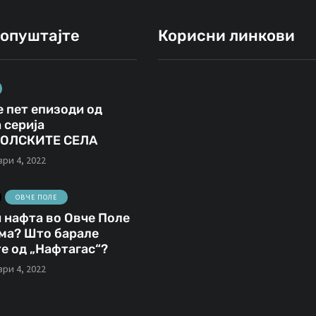
ропуштајте
Корисни линкови
 пет епизоди од
ВИДЕА
ОВЧЕ ПОЛЕ
ВЕСТИ
 серија
ОЛСКИТЕ СЕЛА
ри 4, 2022
јули 31, 2021
ОВЧЕ ПОЛЕ
Продукција
март 9, 2021
 нафта во Овче Поле
ма? Што барале
Градиштето кај
Аристон
е од „Нафтагас“?
Кнежје во стар
ексклузивно н
ри 4, 2022
документарен
Телевизија Сон
филм (видео)
Илинден 2021