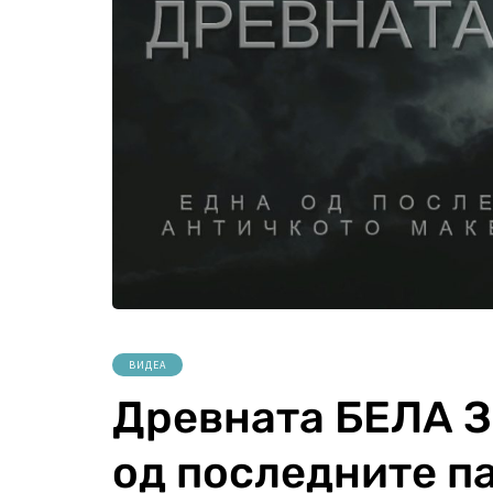
ВИДЕА
Древната БЕЛА З
од последните п