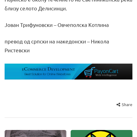
близу селото Делисинци.
Јован Трифуновски – Овчеполска Котлина
превод од српски на македонски – Никола
Ристевски
Share