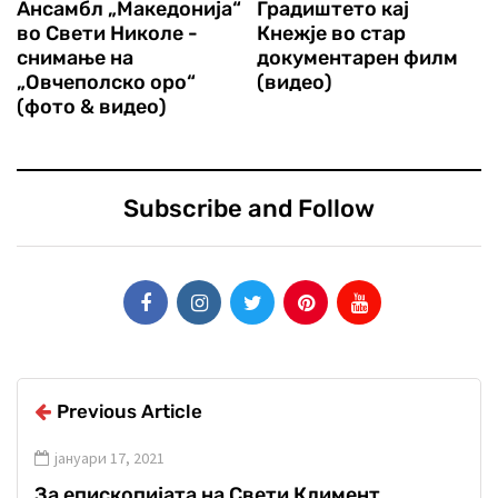
Ансамбл „Македонија“
Градиштето кај
во Свети Николе -
Кнежје во стар
снимање на
документарен филм
„Овчеполско оро“
(видео)
(фото & видео)
Subscribe and Follow
Previous Article
јануари 17, 2021
За епископијата на Свети Климент