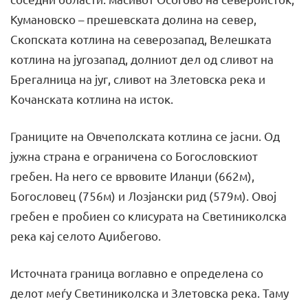
Кумановско – прешевската долина на север,
Скопската котлина на северозапад, Велешката
котлина на југозапад, долниот дел од сливот на
Брегалница на југ, сливот на Злетовска река и
Кочанската котлина на исток.
Границите на Овчеполската котлина се јасни. Од
јужна страна е ограничена со Богословскиот
гребен. На него се врвовите Иланџи (662м),
Богословец (756м) и Лозјански рид (579м). Овој
гребен е пробиен со клисурата на Светиниколска
река кај селото Аџибегово.
Источната граница воглавно е определена со
делот меѓу Светиниколска и Злетовска река. Таму