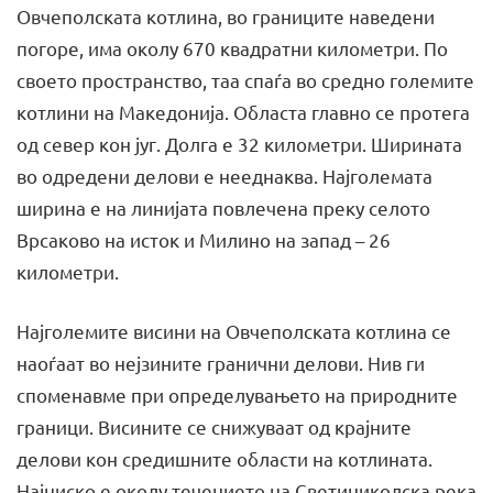
Овчеполската котлина, во границите наведени
погоре, има околу 670 квадратни километри. По
своето пространство, таа спаѓа во средно големите
котлини на Македонија. Областа главно се протега
од север кон југ. Долга е 32 километри. Ширината
во одредени делови е нееднаква. Најголемата
ширина е на линијата повлечена преку селото
Врсаково на исток и Милино на запад – 26
километри.
Најголемите висини на Овчеполската котлина се
наоѓаат во нејзините гранични делови. Нив ги
споменавме при определувањето на природните
граници. Висините се снижуваат од крајните
делови кон средишните области на котлината.
Најниско е околу течението на Светиниколска река