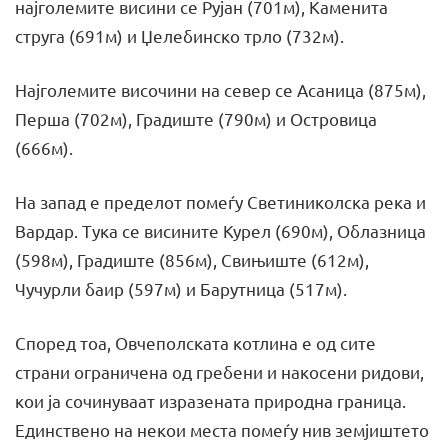
најголемите висини се Рујан (701м), Каменита
струга (691м) и Џелебинско трло (732м).
Најголемите височини на север се Асаница (875м),
Перша (702м), Градиште (790м) и Островица
(666м).
На запад е пределот помеѓу Светиниколска река и
Вардар. Тука се висините Курел (690м), Облазница
(598м), Градиште (856м), Свињиште (612м),
Чучурли баир (597м) и Барутница (517м).
Според тоа, Овчеполската котлина е од сите
страни ограничена од гребени и накосени ридови,
кои ја сочинуваат изразената природна граница.
Единствено на некои места помеѓу нив земјиштето