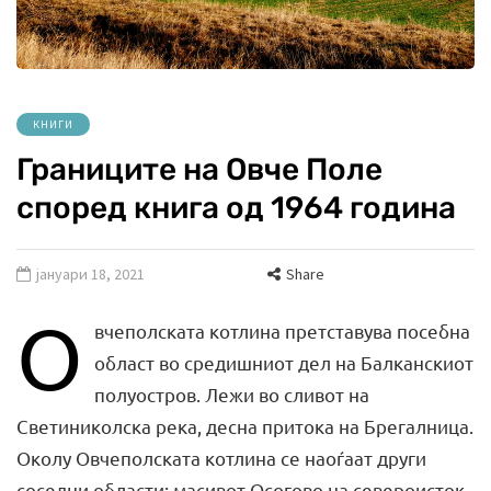
КНИГИ
Границите на Овче Поле
според книга од 1964 година
јануари 18, 2021
Share
О
вчеполската котлина претставува посебна
област во средишниот дел на Балканскиот
полуостров. Лежи во сливот на
Светиниколска река, десна притока на Брегалница.
Околу Овчеполската котлина се наоѓаат други
соседни области: масивот Осогово на североисток,