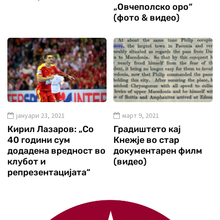
„Овчеполско оро“
(фото & видео)
јануари 23, 2021
март 9, 2021
Кирил Лазаров: „Со
Градиштето кај
40 години сум
Кнежје во стар
додадена вредност во
документарен филм
клубот и
(видео)
репрезентацијата“