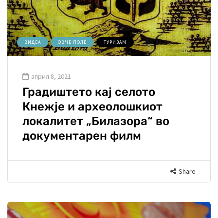
ВИДЕА
ОВЧЕ ПОЛЕ
ТУРИЗАМ
април 8, 2021
Градиштето кај селото
Кнежје и археолошкиот
локалитет „Билазора“ во
документарен филм
Share