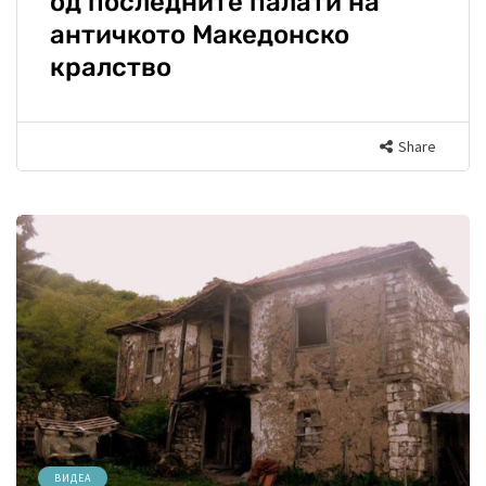
од последните палати на
античкото Македонско
кралство
Share
ВИДЕА