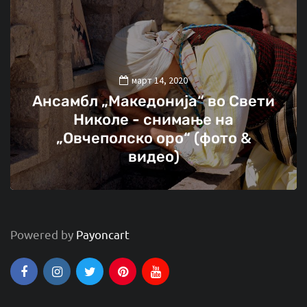
март 14, 2020
Ансамбл „Македонија“ во Свети
Николе - снимање на
„Овчеполско оро“ (фото &
видео)
Powered by
Payoncart