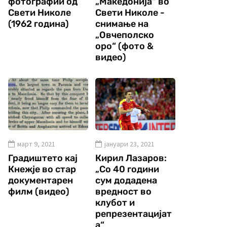
фотографии од
„Македонија“ во
Свети Николе
Свети Николе -
(1962 година)
снимање на
„Овчеполско
оро“ (фото &
видео)
март 9, 2021
јануари 23, 2021
Градиштето кај
Кирил Лазаров:
Кнежје во стар
„Со 40 години
документарен
сум додадена
филм (видео)
вредност во
клубот и
репрезентацијат
а“