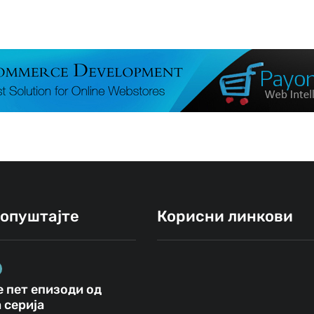
ропуштајте
Корисни линкови
 пет епизоди од
ВЕСТИ
СВЕТИ НИКОЛЕ
 серија