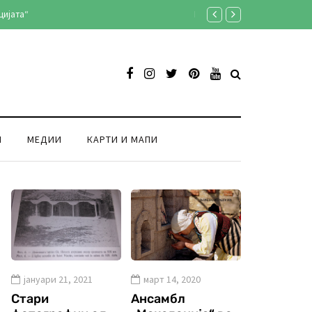
цијата“
Градиштето кај Кнежје во ст
И
МЕДИИ
КАРТИ И МАПИ
јануари 21, 2021
март 14, 2020
Стари
Ансамбл