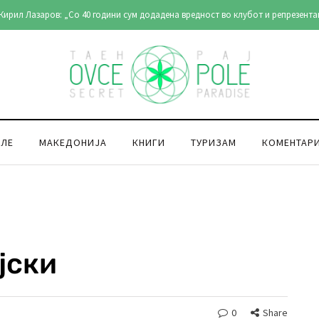
Кирил Лазаров: „Со 40 години сум додадена вредност во клубот и репрезента
ОЛЕ
МАКЕДОНИЈА
КНИГИ
ТУРИЗАМ
КОМЕНТАР
јски
0
Share