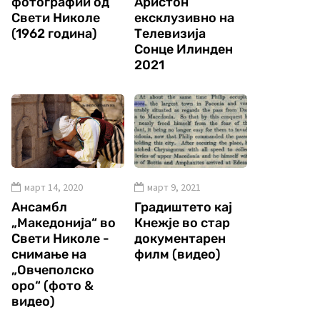
фотографии од
Аристон
Свети Николе
ексклузивно на
(1962 година)
Телевизија
Сонце Илинден
2021
март 14, 2020
март 9, 2021
Ансамбл
Градиштето кај
„Македонија“ во
Кнежје во стар
Свети Николе -
документарен
снимање на
филм (видео)
„Овчеполско
оро“ (фото &
видео)