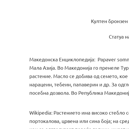
Култен бронзен 
Статуа н
Македонска Енциклопедија: Papaver somnif
Мала Азија. Во Македонија го пренеле Турц
растение. Масло се добива од семето, кое
нарацеин, тебеин, папаверин и др. За од
посебна дозвола. Во Република Македониј
Wikipedia: Растението има високо стебло с
портокалова, црвена или сина боја; на ср