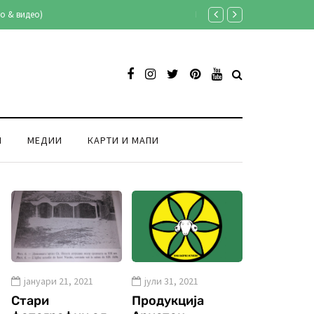
о & видео)
Кирил Лазаров: „Со 40 годин
И
МЕДИИ
КАРТИ И МАПИ
јануари 21, 2021
јули 31, 2021
Стари
Продукција