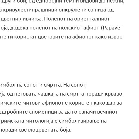
и други бои, од еднобојни темни видови до нежни,
ма кривулестипрашници опкружени со низа од
 цветни ливчиња. Поленот на ориенталниот
боја, додека поленот на полскиот афион (Papaver
ите ги користат цветовите на афионот како извор
мбол на сонот и смртта. На сонот,
ја од неговата чашка, а на смртта поради крваво
-римските митови афионот е користен како дар за
адгробните споменици за да го означи вечниот
о-римската митологија е симболизирање на
поради светлoцрвената боја.