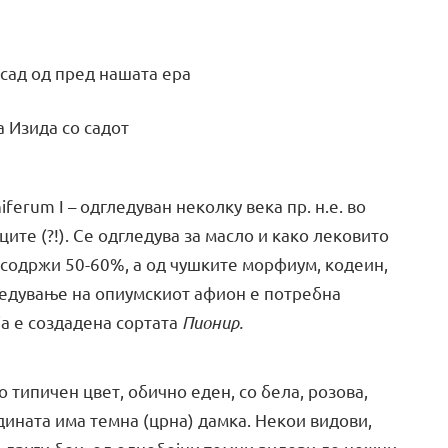
сад од пред нашата ера
а Изида со садот
erum I – одгледуван неколку века пр. н.е. во
ите (?!). Се одгледува за масло и како лековито
 содржи 50-60%, а од чушките морфиум, кодеин,
гледување на опиумскиот афион е потребна
а е создадена сортата
Пионир.
о типичен цвет, обично еден, со бела, розова,
едината има темна (црна) дамка. Некои видови,