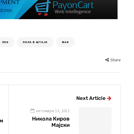
ЛЕК
ЛОЛА В ШТАЈН
МАК
Share
Next Article
октомври 13, 2012
Никола Киров
ам
Мајски