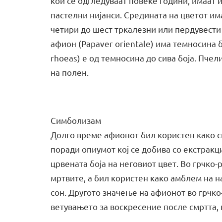
кои се одгледуваат повеќе години, имаат 
пастелни нијанси. Средината на цветот и
четири до шест тркалезни или пердувести
афион (Papaver orientale) има темносина 
rhoeas) е од темносина до сива боја. Пчел
на полен.
Симболизам
Долго време афионот бил користен како си
поради опиумот кој се добива со екстракци
црвената боја на неговиот цвет. Во грчко
мртвите, а бил користен како амблем на н
сон. Другото значење на афионот во грчк
ветувањето за воскресение после смртта, 