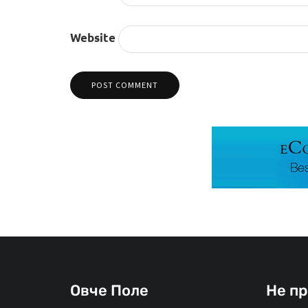
Website
Овче Поле
Не п