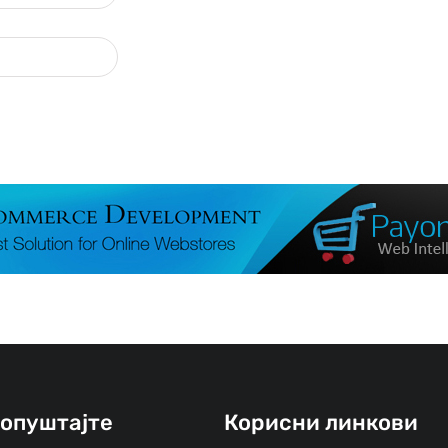
ропуштајте
Корисни линкови