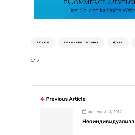
АФИОН
АФИОНСКИ ПОЛИЊА
ИЉАЧ
0
Previous Article
октомври 13, 2012
Неоиндивидуализ