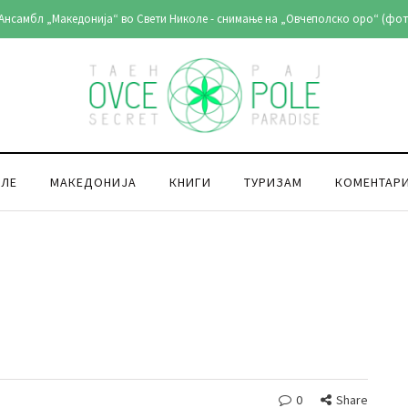
Ансамбл „Македонија“ во Свети Николе - снимање на „Овчеполско оро“ (фот
ОЛЕ
МАКЕДОНИЈА
КНИГИ
ТУРИЗАМ
КОМЕНТАР
0
Share