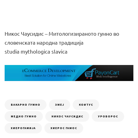
Никос Чаусидис – Митологизираното гумно во
словенската народна традиција
studia mythologica slavica
БАКАРНО ГУМНО
ЗМЕЈ
КОИТУС
МЕДНО ГУМНО
НИКОС ЧАУСИДИС
УРОБОРОС
ХИЕРОГАМИЈА
ХИЕРОС ГАМОС