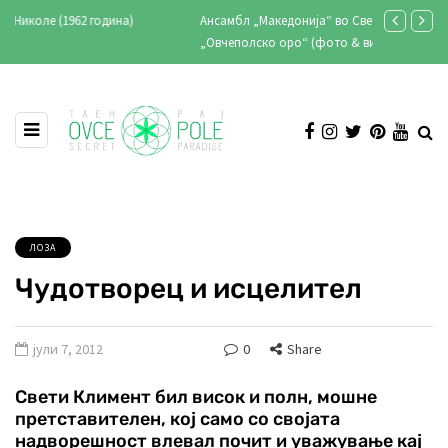
Ансамбл „Македонија“ во Свети Николе - снимање на
Кирил Лазаро
„Овчеполско оро“ (фото & видео)
клубот и реп
ЛОЗА
Чудотворец и исцелител
јули 7, 2012
0
Share
Свети Климент бил висок и полн, мошне
претставителен, кој само со својата
надворешност влевал почит и уважување кај