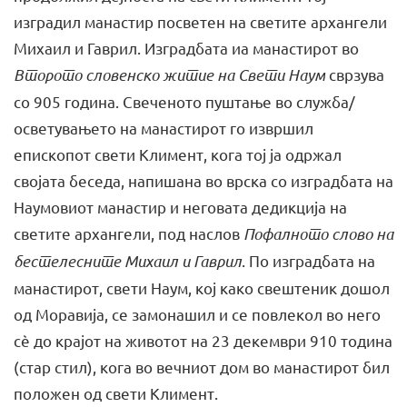
изградил манастир посветен на светите архангели
Михаил и Гаврил. Изградбата иа манасти­рот во
Второто словенско житие на Свети Наум
сврзува
со 905 година. Свеченото пуштање во служба/
осветувањето на манастирот го извршил
епископот свети Климент, ко­га тој ја одржал
својата беседа, напишана во врска со изград­бата на
Наумовиот манастир и неговата дедикција на
светите архан­гели, под наслов
Пофалното слово на
бестелесните Михаил и Гаврил
. По изградбата на
манастирот, свети Наум, кој како свештеник дошол
од Моравија, се замонашил и се по­влекол во него
сè до крајот на животот на 23 декември 910 тодина
(стар стил), кога во вечниот дом во манастирот бил
положен од свети Климент.