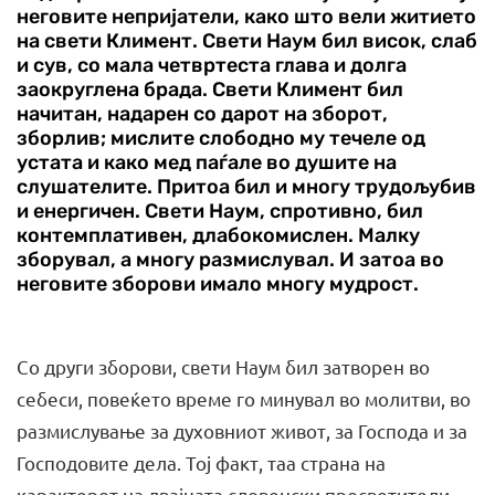
неговите непријатели, како што вели житието
на свети Климент. Свети Наум бил висок, слаб
и сув, со мала четвртеста глава и долга
заокруглена брада. Свети Климент бил
начитан, надарен со дарот на зборот,
зборлив; мислите слободно му течеле од
устата и како мед паѓале во душите на
слушателите. Притоа бил и многу трудољубив
и енергичен. Свети Наум, спротивно, бил
контемплативен, длабокомислен. Малку
зборувал, а многу размислувал. И затоа во
неговите зборови имало многу мудрост.
Со други зборови, свети Наум бил затворен во
себеси, по­веќето време го минувал во молитви, во
размислување за духов­ниот живот, за Господа и за
Господовите дела. Тој факт, таа стра­на на
карактерот на двајцата словенски просветители