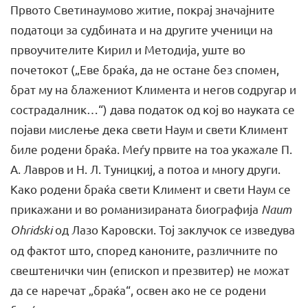
Првото Светинаумово житие, покрај значајните
податоци за судбината и на другите ученици на
првоучителите Кирил и Ме­тодија, уште во
почетокот („Еве браќа, да не остане без спомен,
брат му на блажениот Климента и негов содругар и
сострадал­ник…“) дава податок од кој во науката се
појави мислење дека свети Наум и свети Климент
биле родени браќа. Меѓу првите на тоа укажале П.
А. Лавров и Н. Л. Туницкиј, а потоа и многу дру­ги.
Како родени браќа свети Климент и свети Наум се
прикажани и во романизираната биографија
Naum
Ohridski
од Лазо Каров­ски. Тој заклучок се изведува
од фактот што, според каноните, различните по
свештенички чин (епископ и презвитер) не можат
да се наречат „браќа“, освен ако не се родени