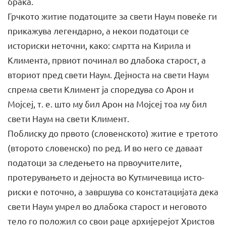
браќа.
Грчкото житие податоците за свети Наум повеќе ги
прика­жува легендарно, а некои податоци се
историски неточни, како: смртта на Кирила и
Климента, првиот починал во длабока ста­рост, а
вториот пред свети Наум. Дејноста на свети Наум
спрема свети Климент ја споредува со Арон и
Мојсеј, т. е. што му бил Арон на Мојсеј тоа му бил
свети Наум на свети Климент.
Поблиску до првото (словенското) житие е третото
(второто словенско) по ред. И во него се даваат
податоци за следењето на првоучителите,
протерувањето и дејноста во Кутмичевица исто­
риски е поточно, а завршува со констатацијата дека
свети Наум умрел во длабока старост и неговото
тело го положил со свои раце архијерејот Христов