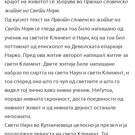
крајот на жи­вотот се зборува во
Првото словенско
житие на Свети Наум.
Од кусиот текст на
Првото словенско житие на
Свети Наум
се гледа дека тоа било напишано од
ученик на светите Климент и Наум, кој на тоа бил
поттикнат од епископот на Деволската епархија
Марко. Пред ова житие авторот напишал житие за
свети Климент. Двете житија биле напишани
набрзо по смртта на свети Наум и свети Климент, и
тоа според она што го чул од светиите и што го
видел тој лично како нивни ученик. Меѓутоа,
поради нивната скромност, доста поединости од
нив­ниот живот и од нивната дејност останале
непознати.
Свети Наум во Кутмичевица целосно ја презел и ја
продол­жил дејноста на свети Климент. Тој