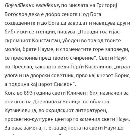
Поучително евангелие
, по мислата на Григориј
Богослов дека е добро секогаш од Бога
создадените и до Бога да завршат и наве­дува други
библиски сентенции, пишува: „Поради тоа и јас,
скром­ниот Константан, убеден во тоа од твоите
молби, брате Науме, и споменатите горе заповеди,
се преклонив пред твоето смире­ние“. Свети Наум
во Преслав, како што вели Ѓорѓи Ки­селинов, „играл
улога и на дворски советник, прво кај кнезот Борис,
а по­доцна кај царот Симеон“.
Кога во 893 година свети Климент бил назначен за
епископ на Древница и Белица, во областа
Кутмичевица, во охридскиот литературен,
просветно-културен центар го заменил свети Наум.
За оваа замена, т. е. за дејноста на свети Наум до