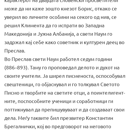
може да ни каже зошто кнезот Борис, откако се
уверил во личните особини на секого од нив, се
решил Климента да го испрати во Западна
Македонија и Јужна Албанија, а свети Наум го
задржал кај себе како советник и кул­турен деец во
Преслав.
Во Преслав свети Наум работел седум години
(886–893). Таму го проповедал делото и духот на
своите учители. Ја ширел писменоста, оспособувал
свештеници, го објаснувал и го толку­вал Светото
Писмо и творбите на светите отци, а поинтелигент­
ните, поспособните ученици и соработници ги
поттикнувал да препишувуваат и да создаваат свои
дела. Меѓу таквите бил пре­звитер Константин
Брегалнички, кој во предговорот на него­вото