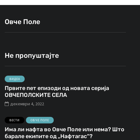
Овче Поле
Не пропуштајте
ВИДЕА
Првите пет епизоди од новата серија
ОВЧЕПОЛСКИТЕ СЕЛА
декември 4, 2022
ВЕСТИ
ОВЧЕ ПОЛЕ
Има ли нафта во Овче Поле или нема? Што
барале екипите од „Нафтагас“?