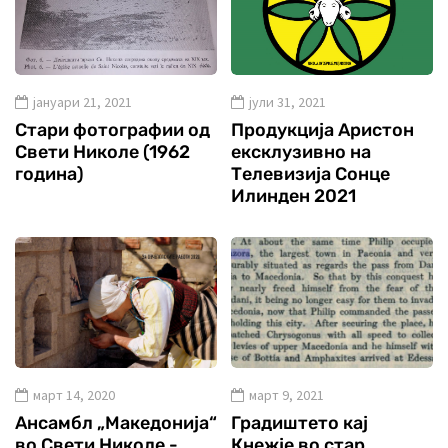
јануари 21, 2021
јули 31, 2021
Стари фотографии од
Продукција Аристон
Свети Николе (1962
ексклузивно на
година)
Телевизија Сонце
Илинден 2021
март 14, 2020
март 9, 2021
Ансамбл „Македонија“
Градиштето кај
во Свети Николе -
Кнежје во стар