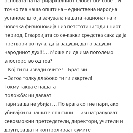
основата на патријархалниот словенски совет. И
точно таа наша општина – единствена народна
установа што ја зачувала нашата национална и
човечка физиономија низ петстотинигодишниот
период, Егзархијата со се-какви средства сака да ја
претвори во нула, да ја задуши, да го задуши
народниот дух!!!… Може ли да има поголемо
злосторство од тоа?
– Кој ти ги извади очите? – Брат ми.
– Затоа толку длабоко ти ги извртел!
Токму таква е нашата
положба: ни даваат
пари за да не убијат… По врага со тие пари, ако
убивајќи ги нашите општини … им натрапуваат
севозможни претседатели, директори, учители и
други, за да ги контролираат сумите –