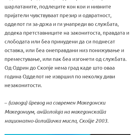
шарлатаните, подлеците кон кои и нивните
пријатели чувствуваат презир и одвратност,
одделот ги за-држа и ги унапреди во службата,
додека претставниците на законитоста, правдата и
слободата или беа принудени да си поднесат
оставка, или беа онеправдани низ понижување и
преместување, или пак беа изгонети од службата.
Од Одрин до Скопје нема град каде што оваа
година Одделот не извршил по неколку диви
незаконитости.
–
(изводи) превод на современ Македонски
Македониум, антологија на македонската
национално-политичка мисла, Скопје 2003.