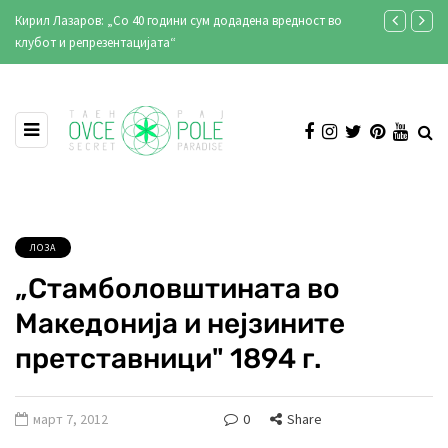
Градиштето кај Кнежје во стар документарен филм (видео)
Продукција А
Илинден 202
ЛОЗА
„Стамболовштината во
Македонија и нејзините
претставници" 1894 г.
март 7, 2012
0
Share