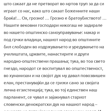
што сакаат да не претворат во мртов труп за да си
играат со нас, како што сакаат божемните наши
браќа!… Ох, грозно! … Грозно е братоубиството! …
Нашите вековни господари никогаш не задирале
во нашето општинско самоуправување: макар и
под грчки владици, нашиот народ во општините
бил слободен во издржувањето и уредувањето на
училиштата, црквите, манастирите и други
народно-општествени прашања; тука, во тоа свето
гнездо, народот се воспитувал во општественост,
во хуманизам и на својот дух му давал повозвишен
елан, престанувајќи да се грижи само за својата
лична егзистенција; тука, во тој единствен наш
парламент, се чувал и зајакнувал стариот
словенски демократски дух на нашиот народ –