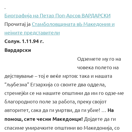
.
Биографија на Петар Поп-Арсов ВАРДАРСКИ
Прочитај ја
Стамболовщината вЬ Македония и
неіните представители
Солун. 1.11.94 г.
Вардарски
Одземете му го на
човека полето на
дејствување – тој е веќе мртов: така и нашата
“љубезна” Егзархија со своите два оддела,
стремејќи се на нашите општини да им го одзе-ме
благородното поле за работа, преку својот
авторитет, сака да ги умртви, да ги убие! …
На
Дојдете да ги
помош, сите чесни Македонци!
спасиме умирачките општини во Македонија, со