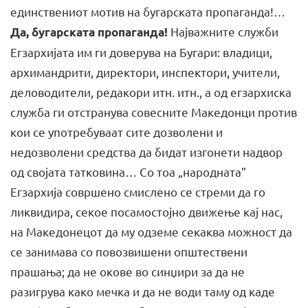
единствениот мотив на бугарската пропаганда!…
Најважните служби
Да, бугарската пропаганда!
Егзархијата им ги доверува на Бугари: владици,
архимандрити, директори, инспектори, учители,
деловодители, редакори итн. итн., а од егзархиска
служба ги отстранува совесните Македонци против
кои се употребуваат сите дозволени и
недозволени средства да бидат изгонети надвор
од својата татковина… Co тоа „народната”
Егзархија совршено смислено се стреми да го
ликвидира, секое посамостојно движење кај нас,
на Македонецот да му одземе секаква можност да
се занимава со повозвишени општествени
прашања; да не окове во синџири за да не
разигрува како мечка и да не води таму од каде