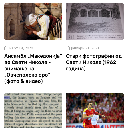
март 14, 2020
јануари 21, 2021
Ансамбл „Македонија“
Стари фотографии од
во Свети Николе -
Свети Николе (1962
снимање на
година)
„Овчеполско оро“
(фото & видео)