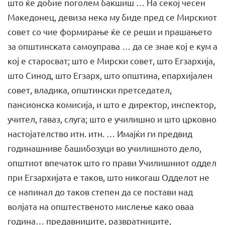
што ќе добие поголем бакшиш … На секој чесен
Македонец, девиза нека му биде пред се Мирскиот
совет со чие формирање ќе се реши и прашањето
за општинската самоуправа … да се знае кој е кум а
кој е старосват; што е Мирски совет, што Егзархија,
што Синод, што Егзарх, што општина, епархијален
совет, владика, општински претседател,
пансионска комисија, и што е директор, инспектор,
учител, гаваз, слуга; што е училишно и што црковно
настојателство итн. итн. … Имајќи ги предвид
годинашниве башибозуци во училишното дело,
општиот впечаток што го прави Училишниот оддел
при Егзархијата е таков, што никогаш Одделот не
се напинал до таков степен да се постави над
волјата на општественото мислење како оваа
година… предавниците, развратниците,