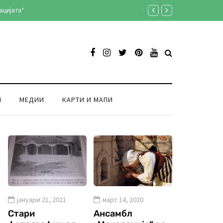
ацијата“
Градиштето кај Кнежје во с
И
МЕДИИ
КАРТИ И МАПИ
јануари 21, 2021
март 14, 2020
Стари
Ансамбл