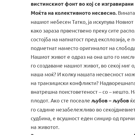
вистинскиот фонт во кој се изгравирани
Вината 
Моќта на колективното несвесно.
нашиот небесен Татко, ја искупува Новиот
како зараза првенствено преку сите расп
состојба на напнатост пред експлозија, е 
подметнат наместо оригиналот на слобода
Нашиот живот е одраз на она што го мисли
го создаваме нашиот живот, во секој миг 
наша моќ? И колку нашата несвесност мож
на транзициски конфликти? Надворешната
внатрешна поистоветеност – со – нешто. 
плодот. Ако сте посеале
ќе
љубов – љубов
го садиме незабележливо во секојдневиет
судбина, е всушност еден синџир од причи
на животот.