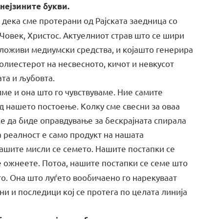
 нејзините букви.
дека сме протерани од Рајската заедница со
 Човек, Христос. Актуелниот страв што се шири
оложиви медиумски средства, и којашто генерира
полиестерот на несвесното, кичот и невкусот
та и љубовта.
ме и она што го чувствуваме. Ние самите
од нашето постоење. Колку сме свесни за оваа
е да биде оправдување за бескрајната спирала
 реалност е само продукт на нашата
Нашите мисли се семето. Нашите постапки се
 ожнеете. Потоа, нашите постапки се семе што
о. Она што луѓето вообичаено го нарекуваат
ни и последици кој се протега по целата линија