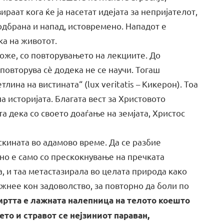
вираат кога ќе ја насетат идејата за непријателот,
одбрана и напад, истовремено. Нападот е
ка на животот.
оже, со повторувањето на лекциите. До
овторува сè додека не се научи. Тогаш
тлина на вистината“ (lux veritatis – Кикерон). Тоа
на историјата. Благата вест за Христовото
та дека со своето доаѓање на земјата, Христос
скината во адамово време. Да се разбие
но е само со прескокнување на пречката
а, и таа метастазирала во целата природа како
ежнее кон задоволство, за повторно да боли по
мртта е лажната налепница на телото коешто
ето и стравот се нејзиниот параван,