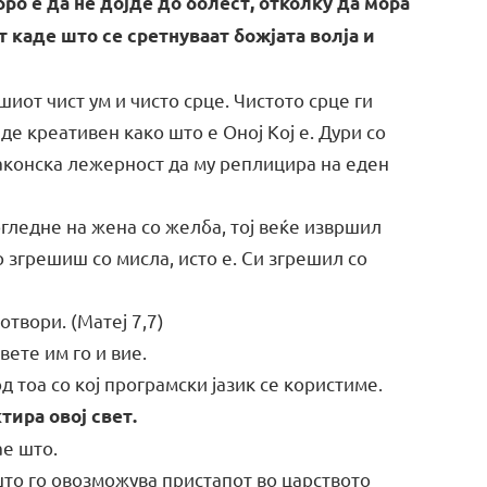
о е да не дојде до болест, отколку да мора
т каде што се сретнуваат божјата волја и
иот чист ум и чисто срце. Чистото срце ги
е креативен како што е Оној Кој е. Дури со
аконска лежерност да му реплицира на еден
огледне на жена со желба, тој веќе извршил
о згрешиш со мисла, исто е. Си згрешил со
 отвори. (Матеј 7,7)
вете им го и вие.
д тоа со кој програмски јазик се користиме.
тира овој свет.
ае што.
то го овозможува пристапот во царството