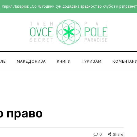
Кирил Лазаров: „Со 40 години сум додадена вредност во клубот и репрезент
ОЛЕ
МАКЕДОНИЈА
КНИГИ
ТУРИЗАМ
КОМЕНТАР
о право
0
Share