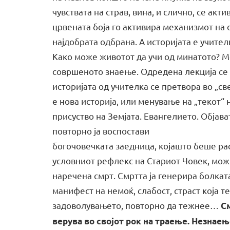
чувствата на страв, вина, и слично, се акти
црвената боја го активира механизмот на 
најдобрата одбрана. А историјата е учител
Како може животот да учи од минатото? М
совршеното знаење. Одредена лекција се п
историјата од учителка се претвора во „све
е нова историја, или менување на „текот“ 
присуство на Земјата. Евангелието. Објава
повторно ја воспостави
богочовечката заедница, којашто беше ра
условниот рефлекс на Стариот Човек, мож
наречена смрт. Смртта ја генерира болкат
манифест на немоќ, слабост, страст која т
задоволувањето, повторно да тежнее…
С
верува во својот рок на траење. Незнаењ