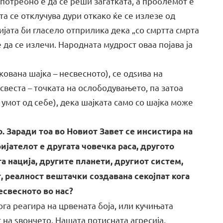
 потребно е да се реши загатката, а проблемот е
та се отклучува дури откако ќе се излезе од
ијата би гласело отприлика дека „со смртта смрта
 да се излечи. Народната мудрост оваа појава ја
ована шајка – несвесното), се одѕива на
 свеста – точката на ослободувањето, па затоа
 умот од себе), дека шајката само со шајка може
. Заради тоа во Новиот Завет се инсистира на
ателот е другата човечка раса, другото
а нација, другите планети, другиот систем,
, реалност вештачки создавана секојпат кога
есвесното во нас?
га реагира на црвената боја, или кучињата
 на ѕвончето. Нашата потисната агресија,