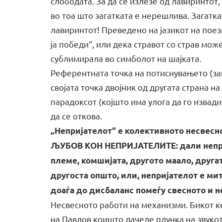
слободата. За да се излезе од лавиринтот,
во тоа што загатката е нерешлива. Загатка
лавиринтот! Преведено на јазикот на поез
ја победи“, или дека стравот со страв може
сублимирала во симболот на шајката.
Референтната точка на потиснувањето (зак
својата точка двојник од другата страна на
парадоксот (којшто има улога да го извади
да се откова.
„Непријателот“ е колективното несвесно
ЉУБОВ КОН НЕПРИЈАТЕЛИТЕ: дали неприј
племе, комшијата, другото маало, другат
другоста општо, или, непријателот е мит
доаѓа до дисбаланс помеѓу свесното и н
Несвесното работи на механизми. Бикот ко
на Павлов коишто лачеле плунка на звукот