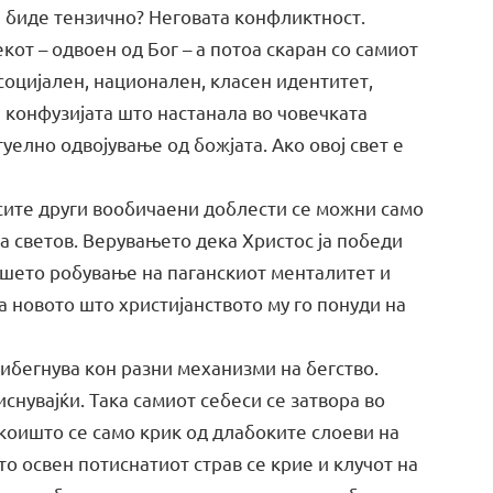
а биде тензично? Неговата конфликтност.
от – одвоен од Бог – а потоа скаран со самиот
 социјален, национален, класен идентитет,
 конфузијата што настанала во човечката
уелно одвојување од божјата. Ако овој свет е
сите други вообичаени доблести се можни само
а светов. Верувањето дека Христос ја победи
нашето робување на паганскиот менталитет и
а новото што христијанството му го понуди на
ибегнува кон разни механизми на бегство.
иснувајќи. Така самиот себеси се затвора во
коишто се само крик од длабоките слоеви на
то освен потиснатиот страв се крие и клучот на