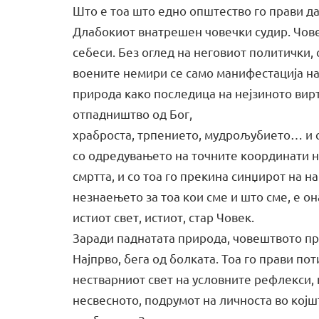
Што е тоа што едно општество го прави д
Длабокиот внатрешен човечки судир. Човек
себеси. Без оглед на неговиот политички,
воените немири се само манифестација на
природа како последица на нејзиното вирт
отпадништво од Бог,
храброста, трпението, мудрољубието… и 
со одредувањето на точните координати н
смртта, и со тоа го прекина синџирот на 
незнаењето за тоа кои сме и што сме, е он
истиот свет, истиот, стар Човек.
Заради паднатата природа, човештвото пр
Најпрво, бега од болката. Тоа го прави пот
нестварниот свет на условните рефлекси, 
несвесното, подрумот на личноста во којш