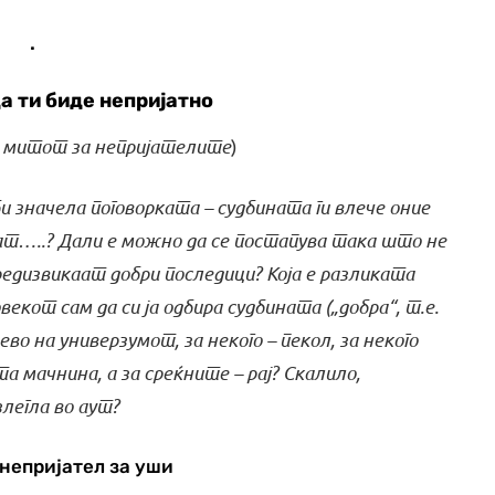
.
да ти биде непријатно
а митот за непријателите
)
значела поговорката – судбината ги влече оние
ат…..? Дали е можно да се постапува така што не
редизвикаат добри последици? Која е разликата
векот сам да си ја одбира судбината
(„добра“, т.е.
ево на универзумот, за некого – пекол, за некого
 мачнина, а за среќните – рај? Скалило,
легла во аут?
 непријател за уши