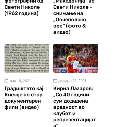
фотографии од
„Македонија“ во
Свети Николе
Свети Николе -
(1962 година)
снимање на
„Овчеполско
оро“ (фото &
видео)
март 9, 2021
јануари 23, 2021
Градиштето кај
Кирил Лазаров:
Кнежје во стар
„Со 40 години
документарен
сум додадена
филм (видео)
вредност во
клубот и
репрезентацијат
а“