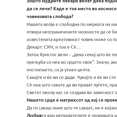
Зошто мудрите лекари велат дека подобр
да се лечи? Каде е тоа место во космосо
човековата слобода?
Нашата волја е слободна по мерката на наш
отвора неограничените можности да се бид
освестената креативност човек може со л
Декарт: СУМ, и тоа е Сè…
Затоа Христос вели – „дека секој што ќе п
прељуба со неа во срцето свое“. Значи, ак
постоењето, си ја утнал целта.
Сакајте и ќе ви се даде. Чукајте и ќе ви сте
Сè она што сакате да ви прават луѓето, пра
Светот околу нас се создава во зависност о
Нашето срце е матриксот од кој се проек
Да ги сакаш оние што те сакаат, не е којзн
та кон непријателите е
лозинката
ш
Љубов