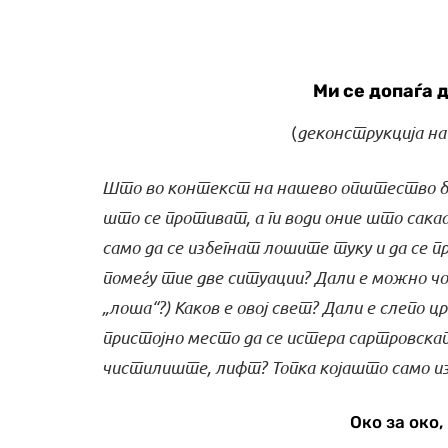
Ми се допаѓа 
(
деконструкција н
Што во контекст на нашево општество би 
што се противат, а ги води оние што сака
само да се избегнат лошите туку и да се п
помеѓу тие две ситуации? Дали е можно чо
„лоша“?) Каков е овој свет? Дали е слепо цр
пристојно место да се истера сартровската
чистилиште, лифт? Топка којашто само из
Око за око,