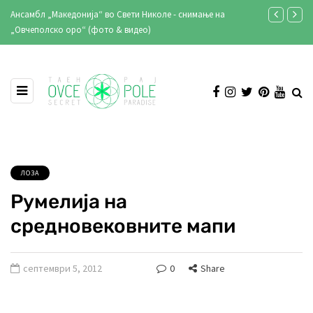
мање на
Кирил Лазаров: „Со 40 години сум додадена вредност во
клубот и репрезентацијата“
ЛОЗА
Румелија на
средновековните мапи
септември 5, 2012
0
Share