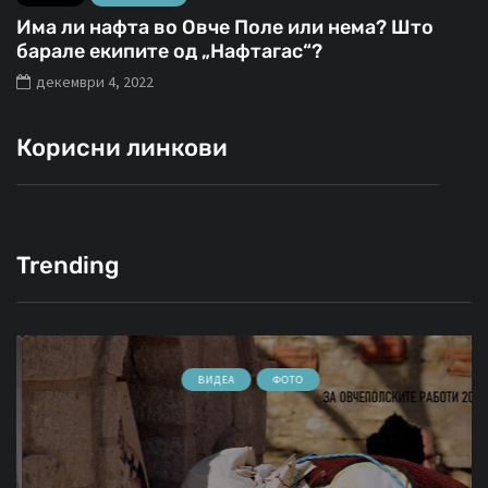
Има ли нафта во Овче Поле или нема? Што
барале екипите од „Нафтагас“?
декември 4, 2022
Корисни линкови
Trending
ВИДЕА
ФОТО