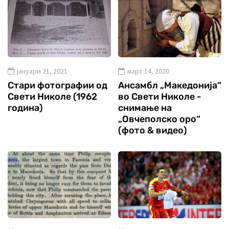
јануари 21, 2021
март 14, 2020
Стари фотографии од
Ансамбл „Македонија“
Свети Николе (1962
во Свети Николе -
година)
снимање на
„Овчеполско оро“
(фото & видео)