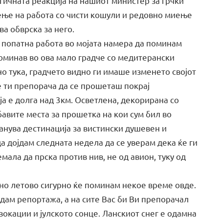
гичната реакција на нашиот министер за грчки
дење на работа со чисти кошули и редовно миење
ва обврска за него.
попатна работа во мојата намера да поминам
поминав во ова мало градче со медитерански
но тука, градчето видно ги имаше изменето својот
ќе ти препорача да се прошеташ покрај
ја е долга над 3км. Осветлена, декорирана со
авите места за прошетка на кои сум бил во
нува дестинација за вистински душевен и
а дојдам следната недела да се уверам дека ќе ги
мала да прска против нив, не од авион, туку од
но летово сигурно ќе поминам некое време овде.
удам репортажа, а на сите Вас би Ви препорачал
вокации и јулското сонце. Ланскиот снег е одамна