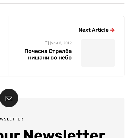
Next Article
јули 6, 2012
Почесна Стрелба
нишани во небо
EWSLETTER
 our Newsletter