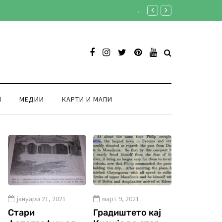
Ансамбл „Македонија“ во Св
И
МЕДИИ
КАРТИ И МАПИ
јануари 21, 2021
март 9, 2021
Стари
Градиштето кај