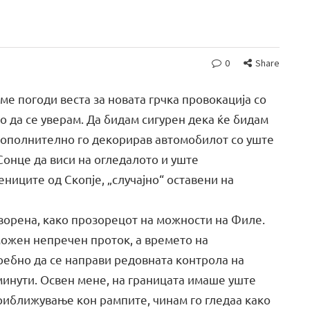
0
Share
ме погоди веста за новата грчка провокација со
о да се уверам. Да бидам сигурен дека ќе бидам
дополнително го декорирав автомобилот со уште
Сонце да виси на огледалото и уште
ниците од Скопје, „случајно“ оставени на
творена, како прозорецот на можности на Филе.
можен непречен проток, а времето на
ребно да се направи редовната контрола на
минути. Освен мене, на границата имаше уште
риближување кон рампите, чинам го гледаа како