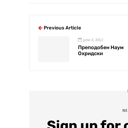
Previous Article
јули 3, 2012
Преподобен Наум
Охридски
N
Sign up for