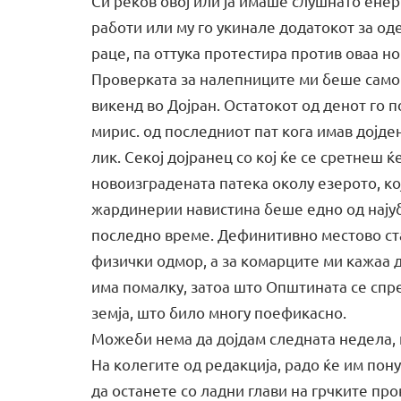
Си реков овој или ја имаше слушнато енер
работи или му го укинале додатокот за о
раце, па оттука протестира против оваа но
Проверката за налепниците ми беше само 
викенд во Дојран. Остатокот од денот го 
мирис. од последниот пат кога имав дојде
лик. Секој дојранец со кој ќе се сретнеш 
новоизградената патека околу езерото, ко
жардинерии навистина беше едно од најуб
последно време. Дефинитивно местово ста
физички одмор, а за комарците ми кажаа д
има помалку, затоа што Општината се спре
земја, што било многу поефикасно.
Можеби нема да дојдам следната недела, 
На колегите од редакција, радо ќе им пон
да останете со ладни глави на грчките про