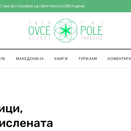
Стари фотографии од Свети Николе (1962 година)
ОЛЕ
МАКЕДОНИЈА
КНИГИ
ТУРИЗАМ
КОМЕНТАР
ици,
мислената