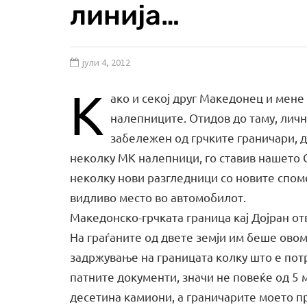
линија…
јули 4, 2012
К
ако и секој друг Македонец и мене 
налепниците. Отидов до таму, личн
забележен од грчките граничари, 
неколку МК налепници, го ставив нашето 
неколку нови разгледници со новите споме
видливо место во автомобилот.
Македонско-грчката граница кај Дојран о
На граѓаните од двете земји им беше ово
задржување на границата колку што е пот
патните документи, значи не повеќе од 5 
десетина камиони, а граничарите моето п