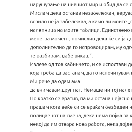
нарушување на нивниот мир и обид да се с
Мислам дека останав незабележан, верува
возило не ја забележаа, а камо ли моите „
налепница на моите таблици. Единствено ц
мене. за момент, помислив дека ќе си ја 
дополнително да го испровоцирам, му одго
те разбирам, џабе викаш“.
Излезе од тоа кабинчето, и се испостави д
која треба да застанам, да го испочитува
Ми рече да одам ама
да внимавам друг пат. Немаше ни тој нале
По кратко се вратив, па ми остана нејасно
прашам кога веќе си се враќам безбеден н
полицаецот на смена, дека нема појма за 
некој да им отвара нова работа, нека дојд