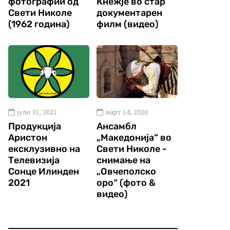
фотографии од
Кнежје во стар
Свети Николе
документарен
(1962 година)
филм (видео)
јули 31, 2021
март 14, 2020
Продукција
Ансамбл
Аристон
„Македонија“ во
ексклузивно на
Свети Николе -
Телевизија
снимање на
Сонце Илинден
„Овчеполско
2021
оро“ (фото &
видео)