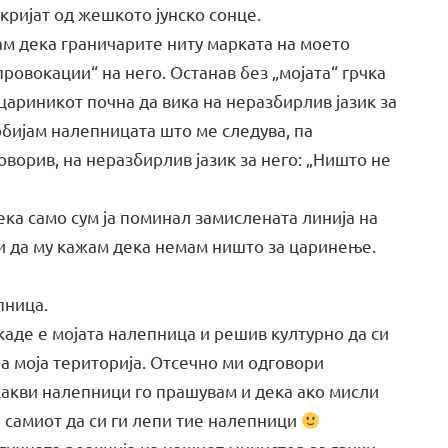
кријат од жешкото јунско сонце.
м дека граничарите ниту марката на моето
провокации“ на него. Останав без „мојата“ грчка
ариникот почна да вика на неразбирлив јазик за
добијам налепницата што ме следува, па
ворив, на неразбирлив јазик за него: „Ништо не
ека само сум ја поминал замислената линија на
м и да му кажам дека немам ништо за царинење.
пница.
 каде е мојата налепница и решив културно да си
а моја територија. Отсечно ми одговори
какви налепници го прашувам и дека ако мисли
е самиот да си ги лепи тие налепници