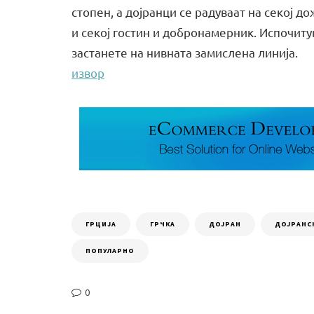
стопен, а дојранци се радуваат на секој д
и секој гостин и добронамерник. Испочитув
застанете на нивната замислена линија.
извор
ГРЦИЈА
ГРЧКА
ДОЈРАН
ДОЈРАНС
ПОПУЛАРНО
0