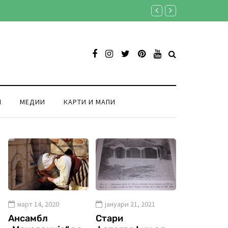
Продукција Аристон екск
И
МЕДИИ
КАРТИ И МАПИ
март 14, 2020
јануари 21, 2021
Ансамбл
Стари