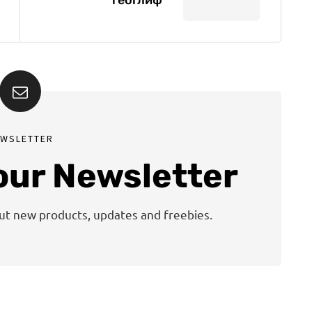
геоглиф
EWSLETTER
 our Newsletter
out new products, updates and freebies.