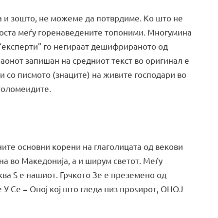
га и зошто, не можеме да потврдиме. Ко што не
носта меѓу горенаведените топоними. Многумина
 “eксперти” го негираат дешифрираното од
аонот запишан на средниот текст во оригинал е
и со писмото (знаците) на живите господари во
Птоломеидите.
ените основни корени на глаголицата од векови
а во Македонија, а и ширум светот. Меѓу
ква Ѕ е нашиот. Грчкото Зе е преземено од
 У Се = Оној кој што гледа низ проѕирот, ОНОЈ