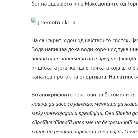
бог на здравјето и на Македонците од Гор
На санскрит, еден од најстарите светски ј
Вода напишаа дека води корен од тукашнио
затоа што знаењето ни е пред нос
) канда
индиската јога, канда е точката која што 
канал за проток на енергијата. На латински
Во апокрифните текстови на богомилите,
лавот да пасе со јагнето, мечката да живе
меѓу човекојадци и крвопијци. Ова треба д
спротивстават навреме на бесрамниот зме
сплав на реката наречена Таен рај во Овче 