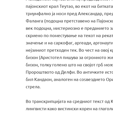
пајонскиот крал Теутао, во екот на биткат
триумфално ја носи пред Александар, пред
Фаланга (подоцна претставено на Пајонск
век подоцна, мистериозно е преданието за
скриено по поместување на текот на рекат
значење и на саркофаг, аргеади, аргонаут
нејзиниот претходен тек. Во чест на овој к
бизон (Aристотел пишува за огромното жи
бизон, толку големо што на својот грб мо
Пророштвото од Делфи. Во античките исто
бил Кандаон, аналоген на соѕвездието Ори
стрела.
Во транскрипцијата на средниот текст од 
лингвисти како вистински корен на глагол