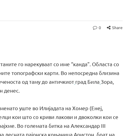
0
Share
таните го нарекуваат со име “канда”. Областа со
ните топографски карти. Во непосредна близина
еченоста од таму до античкиот
град Била
Зора,
н денес.
менато уште во Илијадата на Хомер (Енеј,
релци кои што со криви лакови и двоколки кои се
ајхме. Во големата битка на Александар III
а лесната пајонска коњаница Аристон, брат на