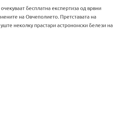
 очекуваат бесплатна експертиза од врвни
мените на Овчеполието. Претставата на
 уште неколку прастари астрономски белези на