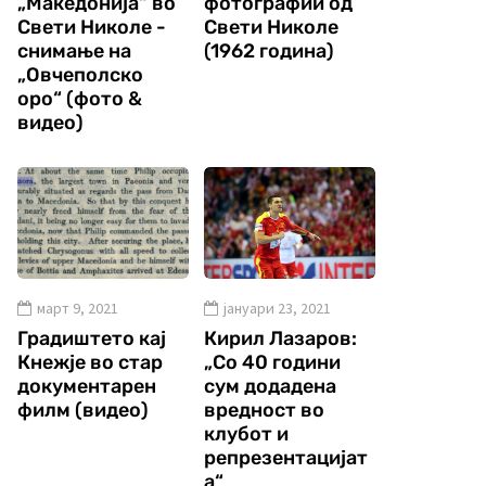
„Македонија“ во
фотографии од
Свети Николе -
Свети Николе
снимање на
(1962 година)
„Овчеполско
оро“ (фото &
видео)
март 9, 2021
јануари 23, 2021
Градиштето кај
Кирил Лазаров:
Кнежје во стар
„Со 40 години
документарен
сум додадена
филм (видео)
вредност во
клубот и
репрезентацијат
а“