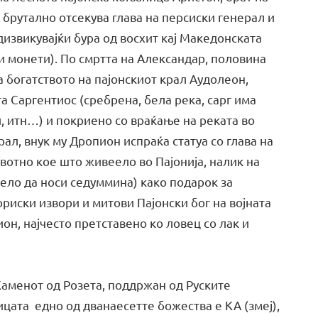
а брутално отсекува глава на персиски генерал и
извикувајќи бура од восхит кај Македонската
и монети). По смртта на Александар, половина
 богатството на пајонскиот крал Аудолеон,
а Саргентиос (сребрена, бела река, сарг има
и, итн…) и покриено со враќање на реката во
рал, внук му Дропион испраќа статуа со глава на
вотно кое што живеело во Пајонија, налик на
жело да носи седуммина) како подарок за
риски извори и митови Пајонски бог на војната
он, најчесто претставено ко ловец со лак и
Каменот од Розета, поддржан од Руските
ицата едно од дванаесетте божества е КА (змеј),