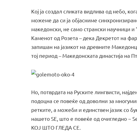
Кој ја создал сликата видлива од небо, ко
можеме да си ја објасниме синхронизира
македонски, не само странски научници и
Каменот од Розета – дека Декретот на фар
запишан на јазикот на древните Македонц
тој период – Македонската династија на 
Но, потврдата на Руските лингвисти, најд
подоцна се повеќе од доволни за многумин
ретките, а можеби и единствен јазик со бу
нашето ЅЕ, што е повеќе од очигледно ~ Ѕе
КОЈ ШТО ГЛЕДА СЕ.