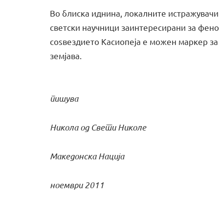
Во блиска иднина, локалните истражувачи
светски научници заинтересирани за фено
соѕвездието Касиопеја е можен маркер за
земјава.
пишува
Никола од Свети Николе
Македонска Нација
ноември 2011