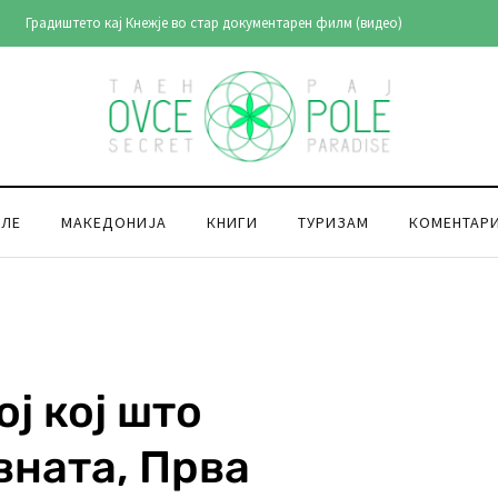
Градиштето кај Кнежје во стар документарен филм (видео)
ОЛЕ
МАКЕДОНИЈА
КНИГИ
ТУРИЗАМ
КОМЕНТАР
ј кој што
вната, Прва