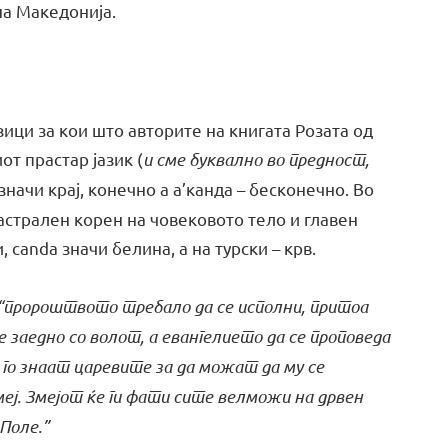
на Македонија.
азици за кои што авторите на книгата Розата од
т прастар јазик (
и сме буквално во предност,
 значи крај, конечно а а’канда – бесконечно. Во
е астрален корен на човековото тело и главен
, canda значи белина, а на турски – крв.
“пророштвото требало да се исполни, притоа
е заедно со волот, а евангелието да се проповеда
а го знаат царевите за да можат да му се
ј. Змејот ќе ги фати сите велможи на дрвен
Поле.”