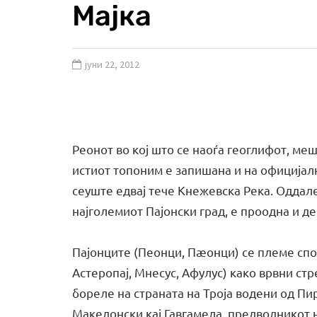
Мајка
јуни 22, 2012
Реонот во кој што се наоѓа геоглифот, меш
истиот топоним е запишана и на официјал
сеуште едвај тече Кнежевска Река. Оддал
најголемиот Пајонски град, е проодна и де
Пајонците (Пеонци, Пæонци) се племе спо
Астеропај, Мнесус, Афулус) како врвни ст
бореле на страната на Троја водени од Пир
Македонски кај Гавгамела, предводникот н