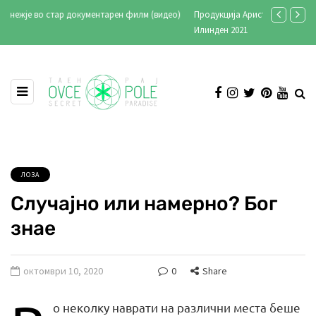
Продукција Аристон ексклузивно на Телевизија Сонце
Стари фотог
Илинден 2021
ЛОЗА
Случајно или намерно? Бог
знае
октомври 10, 2020
0
Share
о неколку наврати на различни места беше