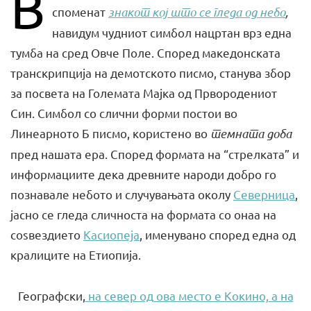
В
споменат
знакот кој што се гледа од небо
,
навидум чудниот симбол нацртан врз една
тумба на сред Овче Поле. Според македонската
транскрипција на демотското писмо, станува збор
за посвета на Големата Мајка од Првородениот
Син. Симбол со слични форми постои во
Линеарното Б писмо, користено во
темната доба
пред нашата ера. Според формата на “стрелката” и
информациите дека древните народи добро го
познавале небото и случувањата околу
Северница
,
јасно се гледа сличноста на формата со онаа на
соѕвездието
Касиопеја
, именувано според една од
кралиците на Етиопија.
Географски,
на север од ова место е Кокино, а на