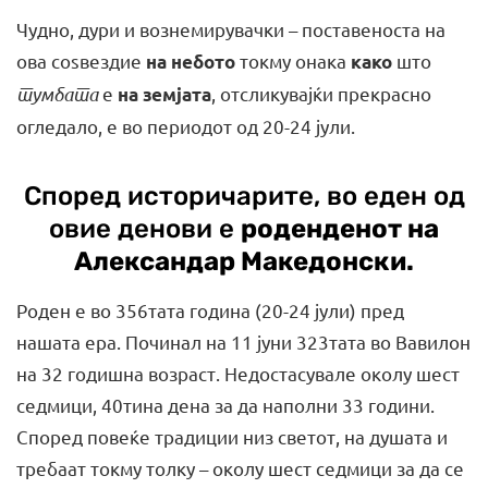
Чудно, дури и вознемирувачки – поставеноста на
ова соѕвездие
токму онака
што
на небото
како
тумбата
е
, отсликувајќи прекрасно
на земјата
огледало, е во периодот од 20-24 јули.
Според историчарите, во еден од
овие денови е
роденденот на
Александар Македонски.
Роден е во 356тата година (20-24 јули) пред
нашата ера. Починал на 11 јуни 323тата во Вавилон
на 32 годишна возраст. Недостасувале околу шест
седмици, 40тина дена за да наполни 33 години.
Според повеќе традиции низ светот, на душата и
требаат токму толку – околу шест седмици за да се