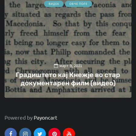
ВИДЕА
ОВЧЕ ПОЛЕ
март 9, 2021
Градиштето кај Кнежје во стар
документарен филм (видео)
Powered by
Payoncart