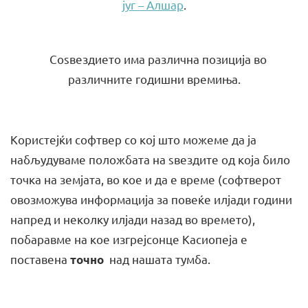
југ – Алшар
.
Соѕвездието има различна позиција во
различните годишни времиња.
Користејќи софтвер со кој што можеме да ја
набљудуваме положбата на ѕвездите од која било
точка на земјата, во кое и да е време (софтверот
овозможува информација за повеќе илјади години
напред и неколку илјади назад во времето),
побаравме на кое изгрејсонце Касиопеја е
поставена
над нашата тумба.
точно