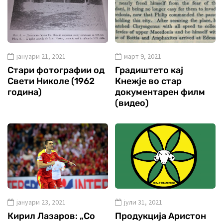
јануари 21, 2021
март 9, 2021
Стари фотографии од
Градиштето кај
Свети Николе (1962
Кнежје во стар
година)
документарен филм
(видео)
јануари 23, 2021
јули 31, 2021
Кирил Лазаров: „Со
Продукција Аристон