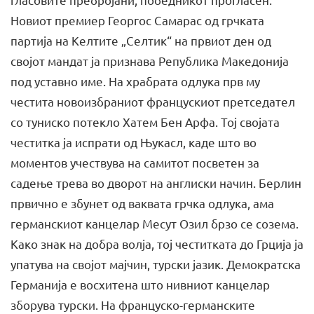
Новиот премиер Георгос Самарас од грчката
партија на Келтите „Селтик“ на првиот ден од
својот мандат ја признава Република Македонија
под уставно име. На храбрата одлука прв му
честита новоизбраниот францускиот претседател
со туниско потекло Хатем Бен Арфа. Тој својата
честитка ја испрати од Њукасл, каде што во
моментов учествува на самитот посветен за
садење трева во дворот на англиски начин. Берлин
првично е збунет од ваквата грчка одлука, ама
германскиот канцелар Месут Озил брзо се созема.
Како знак на добра волја, тој честитката до Грција ја
упатува на својот мајчин, турски јазик. Демократска
Германија е восхитена што нивниот канцелар
зборува турски. На француско-германските