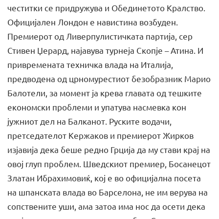
честитки се придружува и Обединетото Кралство.
Официјален Лондон е навистина возбуден.
Премиерот од Ливерпулистичката партија, сер
Стивен Џерард, најавува турнеја Скопје – Атина. И
привремената техничка влада на Италија,
предводена од црномурестиот безобразник Марио
Балотели, за момент ја крева главата од тешките
економски проблеми и упатува насмевка кон
јужниот дел на Балканот. Руските водачи,
претседателот Кержаков и премиерот Жирков
изјавија дека беше редно Грција да му стави крај на
овој глуп проблем. Шведскиот премиер, Босанецот
Златан Ибрахимовиќ, кој е во официјална посета
на шпанската влада во Барселона, не им верува на
сопствените уши, ама затоа има нос да осети дека