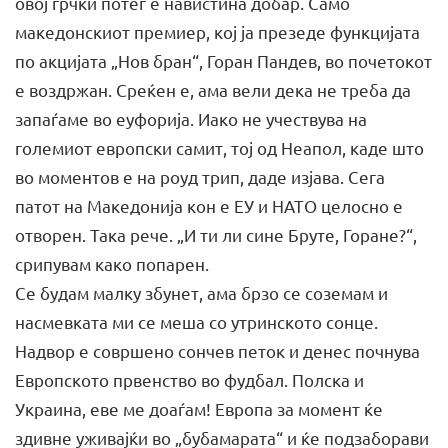
овој грчки потег е навистина добар. Само
македонскиот премиер, кој ја презеде функцијата
по акцијата „Нов бран“, Горан Пандев, во почетокот
е воздржан. Среќен е, ама вели дека не треба да
запаѓаме во еуфорија. Иако не учествува на
големиот европски самит, тој од Неапол, каде што
во моментов е на роуд трип, даде изјава. Сега
патот на Македонија кон е ЕУ и НАТО целосно е
отворен. Така рече. „И ти ли сине Бруте, Горане?“,
срипувам како попарен.
Се будам малку збунет, ама брзо се соземам и
насмевката ми се меша со утринското сонце.
Надвор е совршено сончев петок и денес почнува
Европското првенство во фудбал. Полска и
Украина, еве ме доаѓам! Европа за момент ќе
здивне уживајќи во „бубамарата“ и ќе подзаборави