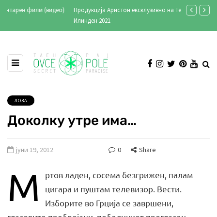
Продукција Аристон ексклузивно на Телевизија Сонце
Стари фотог
Илинден 2021
ЛОЗА
Доколку утре има…
јуни 19, 2012
0
Share
М
ртов ладен, сосема безгрижен, палам
цигара и пуштам телевизор. Вести.
Изборите во Грција се завршени,
гласовите пребројани, победникот прогласен.