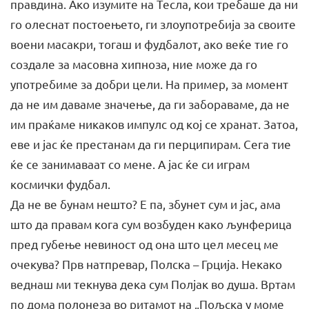
правдина. Ако изумите на Тесла, кои требаше да ни
го олеснат постоењето, ги злоупотребија за своите
воени масакри, тогаш и фудбалот, ако веќе тие го
создале за масовна хипноза, ние може да го
употребиме за добри цели. На пример, за момент
да не им даваме значење, да ги забораваме, да не
им праќаме никаков импулс од кој се хранат. Затоа,
еве и јас ќе престанам да ги перципирам. Сега тие
ќе се занимаваат со мене. А јас ќе си играм
космички фудбал.
Да не ве бунам нешто? Е па, збунет сум и јас, ама
што да правам кога сум возбуден како љунферица
пред губење невиност од она што цел месец ме
очекува? Прв натпревар, Полска – Грција. Некако
веднаш ми текнува дека сум Полјак во душа. Вртам
по дома полонеза во ритамот на „Пољска у моме