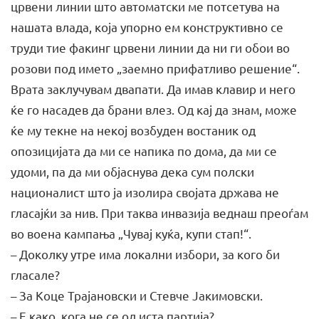
црвени линии што автоматски ме потсетува на
нашата влада, која упорно ем конструктивно се
труди тие факинг црвени линии да ни ги обои во
розови под името „заемно прифатливо решение“.
Врата заклучувам двапати. Да имав клавир и него
ќе го насадев да брани влез. Од кај да знам, може
ќе му текне на некој возбуден востаник од
опозицијата да ми се напика по дома, да ми се
удоми, па да ми објаснува дека сум полски
националист што ја изолира својата држава не
гласајќи за нив. При таква инвазија веднаш преоѓам
во воена кампања „Чувај куќа, купи стап!“.
– Доколку утре има локални избори, за кого би
гласале?
– За Коце Трајановски и Стевче Јакимовски.
– Е како, кога не се од иста партија?