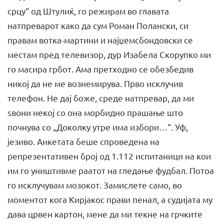
срцу“ од Штулиќ, го режирам во главата
натпреварот како да сум Роман Полански, си
правам вотка-мартини и најџемсбондовски се
местам пред телевизор, дур Изабела Скорупко ми
го масира грбот. Ама претходно се обезбедив
никој да не ме вознемирува. Прво исклучив
телефон. Не дај боже, среде натпревар, да ми
ѕвони некој со она морбидно прашање што
почнува со „Доколку утре има избори…“. Уф,
језиво. Анкетата беше спроведена на
репрезентативен број од 1.112 испитаници на кои
им го уништивме раатот на гледање фудбал. Потоа
го исклучувам мозокот. Замислете само, во
моментот кога Кирјакос прави пенал, а судијата му
дава црвен картон, мене да ми текне на грчките