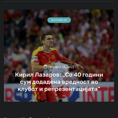
ИНТЕРВЈУА
јануари 23, 2021
Кирил Лазаров: „Со 40 години
сум додадена вредност во
клубот и репрезентацијата“