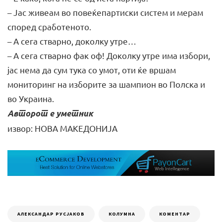
– Јас живеам во повеќепартиски систем и мерам
според сработеното.
– А сега стварно, доколку утре…
– А сега стварно фак оф! Доколку утре има избори,
јас нема да сум тука со умот, оти ќе вршам
мониторинг на изборите за шампион во Полска и
во Украина.
Авторот е уметник
извор: НОВА МАКЕДОНИЈА
АЛЕКСАНДАР РУСЈАКОВ
КОЛУМНА
КОМЕНТАР