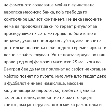
на фамозното создавање моќна и единствена
европска масонска банка, која треба да го
контролира целиот континент. Не дека масоните
нема да продолжат да си го тераат ритуалот за
присвојување на сето материјално богатство и
цицање духовна енергија од луѓето, ама нивните
рептилски опавчиња веќе подолго време ѕиркаат и
лесно се забележуваат. Уште подзасмрдува во наш
правец од оној фамозен масонски 25 мај, кога во
Белград беа да му се поклонат на својот некогашен
мајстор познат по пурата. Има луѓе што тврдат дека
и фудбалот е нивна измислица, масовна
халуцинација за народот, кој треба да зјапа во
зелениот тепих, додека тие на раат го кројат
светот, ама јас верувам во космичка рамнотежа и