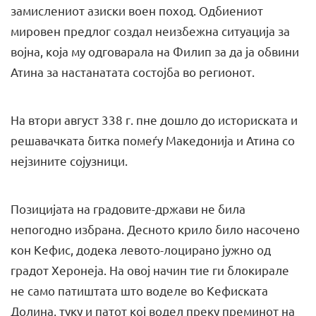
замислениот азиски воен поход. Одбиениот
мировен предлог создал неизбежна ситуација за
војна, која му одговарала на Филип за да ја обвини
Атина за настанатата состојба во регионот.
На втори август 338 г. пне дошло до историската и
решавачката битка помеѓу Македонија и Атина со
нејзините сојузници.
Позицијата на градовите-држави не била
непогодно избрана. Десното крило било насочено
кон Кефис, додека левото-лоцирано јужно од
градот Херонеја. На овој начин тие ги блокирале
не само патиштата што воделе во Кефиската
Долина, туку и патот кој водел преку преминот на