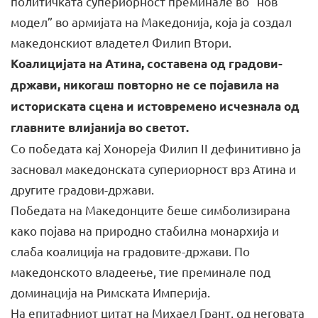
политичката супериорност преминале во “нов
модел” во армијата на Македонија, која ја создал
македонскиот владетел Филип Втори.
Коалицијата на Атина, составена од градови-
држави, никогаш повторно не се појавила на
историската сцена и истовремено исчезнала од
главните влијанија во светот.
Со победата кај Хонореја Филип II дефинитивно ја
засновал македонската супериорност врз Атина и
другите градови-држави.
Победата на Македонците беше симболизирана
како појава на природно стабилна монархија и
слаба коалиција на градовите-држави. По
македонското владеење, тие преминале под
доминација на Римската Империја.
На епитафниот цитат на Михаел Грант, од неговата