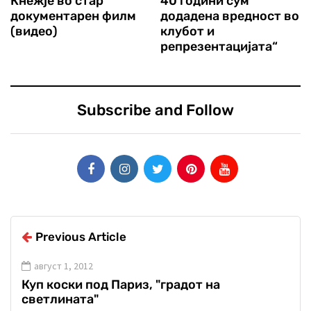
Кнежје во стар
40 години сум
документарен филм
додадена вредност во
(видео)
клубот и
репрезентацијата“
Subscribe and Follow
Previous Article
август 1, 2012
Куп коски под Париз, "градот на
светлината"