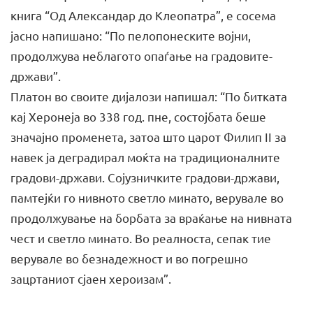
книга “Од Александар до Клеопатра”, е сосема
јасно напишано: “По пелопонеските војни,
продолжува неблагото опаѓање на градовите-
држави”.
Платон во своите дијалози напишал: “По битката
кај Херонеја во 338 год. пне, состојбата беше
значајно променета, затоа што царот Филип II за
навек ја деградирал моќта на традиционалните
градови-држави. Сојузничките градови-држави,
памтејќи го нивното светло минато, верувале во
продолжување на борбата за враќање на нивната
чест и светло минато. Во реалноста, сепак тие
верувале во безнадежност и во погрешно
зацртаниот сјаен хероизам”.