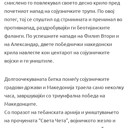
смислено го повлекувал своето десно крило пред
почетниот напад на сојузничките трупи. По овој
потег, тој се спуштил од стрмнината и преминал во
противнапад, раздробувајќи ги беотијанските
фаланги. По успешните напади на Филип Втори и
на Александар, двете победнички македонски
крила навлегле кон центарот на сојузничките
војски и ги уништиле.
Долгоочекуваната битка помеѓу сојузничките
градови-држави и Македонија траела само неколку
часа, завршувајќи со триумфална победа на
Македонците.
Со поразот на тебанската армија и уништувањето
на прочуената “Света Чета”, војничкото жезло и