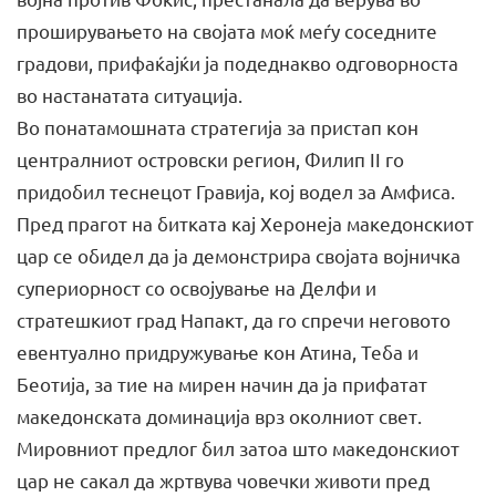
проширувањето на својата моќ меѓу соседните
градови, прифаќајќи ја подеднакво одговорноста
во настанатата ситуација.
Во понатамошната стратегија за пристап кон
централниот островски регион, Филип II го
придобил теснецот Гравија, кој водел за Амфиса.
Пред прагот на битката кај Херонеја македонскиот
цар се обидел да ја демонстрира својата војничка
супериорност со освојување на Делфи и
стратешкиот град Напакт, да го спречи неговото
евентуално придружување кон Атина, Теба и
Беотија, за тие на мирен начин да ја прифатат
македонската доминација врз околниот свет.
Мировниот предлог бил затоа што македонскиот
цар не сакал да жртвува човечки животи пред