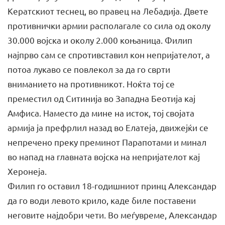
Кератскиот теснец, во правец на Лебадија. Двете
противнички армии располагале со сила од околу
30.000 војска и околу 2.000 коњаница. Филип
најпрво сам се спротивставил кон непријателот, а
потоа лукаво се повлекол за да го сврти
вниманието на противникот. Ноќта тој се
преместил од Ситинија во Западна Беотија кај
Амфиса. Наместо да мине на исток, тој својата
армија ја префрлил назад во Елатеја, движејќи се
непречено преку преминот Парапотами и минал
во напад на главната војска на непријателот кај
Херонеја.
Филип го оставил 18-годишниот принц Александар
да го води левото крило, каде биле поставени
неговите најдобри чети. Во меѓувреме, Александар