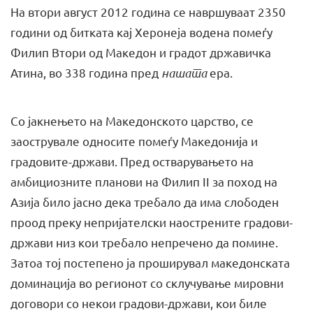
На втори август 2012 година се навршуваат 2350
години од битката кај Херонеја водена помеѓу
Филип Втори од Македон и градот државичка
Атина, во 338 година пред
нашата
ера.
Со јакнењето на Македонското царство, се
заострувале односите помеѓу Македонија и
градовите-држави. Пред остварувањето на
амбициозните планови на Филип II за поход на
Азија било јасно дека требало да има слободен
проод преку непријателски наострените градови-
држави низ кои требало непречено да помине.
Затоа тој постепено ја проширувал македонската
доминација во регионот со склучување мировни
договори со некои градови-држави, кои биле