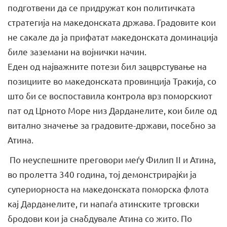
подготвени да се придружат кон политичката
стратегија на македонската држава. Градовите кои
не сакале да ја прифатат македонската доминација
биле заземани на војнички начин.
Еден од најважните потези бил зацврстување на
позициите во македонската провинција Тракија, со
што би се воспоставила контрола врз поморскиот
пат од Црното Море низ Дарданелите, кои биле од
витално значење за градовите-држави, посебно за
Атина.
По неуспешните преговори меѓу Филип II и Атина,
во пролетта 340 година, тој демонстрирајќи ја
супериорноста на македонската поморска флота
кај Дарданелите, ги напаѓа атинските трговски
бродови кои ја снабдувале Атина со жито. По