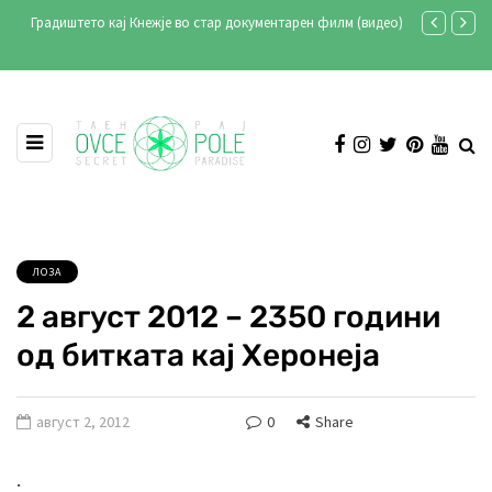
Градиштето кај Кнежје во стар документарен филм (видео)
Продукција А
Илинден 202
ЛОЗА
2 август 2012 – 2350 години
од битката кај Херонеја
август 2, 2012
0
Share
.