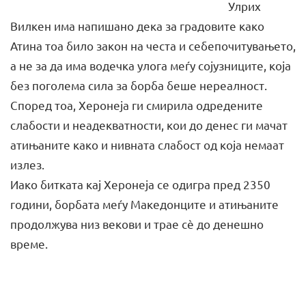
Улрих
Вилкен има напишано дека за градовите како
Атина тоа било закон на честа и себепочитувањето,
а не за да има водечка улога меѓу сојузниците, која
без поголема сила за борба беше нереалност.
Според тоа, Херонеја ги смирила одредените
слабости и неадекватности, кои до денес ги мачат
атињаните како и нивната слабост од која немаат
излез.
Иако битката кај Херонеја се одигра пред 2350
години, борбата меѓу Македонците и атињаните
продолжува низ векови и трае сè до денешно
време.