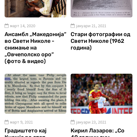
март 14, 2020
јануари 21, 2021
Ансамбл „Македонија“
Стари фотографии од
во Свети Николе -
Свети Николе (1962
снимање на
година)
„Овчеполско оро“
(фото & видео)
март 9, 2021
јануари 23, 2021
Градиштето кај
Кирил Лазаров: „Со