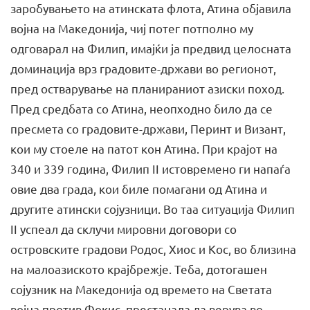
заробувањето на атинската флота, Атина објавила
војна на Македонија, чиј потег потполно му
одговарал на Филип, имајќи ја предвид целосната
доминација врз градовите-држави во регионот,
пред остварување на планираниот азиски поход.
Пред средбата со Атина, неопходно било да се
пресмета со градовите-држави, Перинт и Визант,
кои му стоеле на патот кон Атина. При крајот на
340 и 339 година, Филип II истовремено ги напаѓа
овие два града, кои биле помагани од Атина и
другите атински сојузници. Во таа ситуација Филип
II успеал да склучи мировни договори со
островските градови Родос, Хиос и Кос, во близина
на малоазиското крајбрежје. Теба, дотогашен
сојузник на Македонија од времето на Светата
војна против Фокис, престанала да верува во