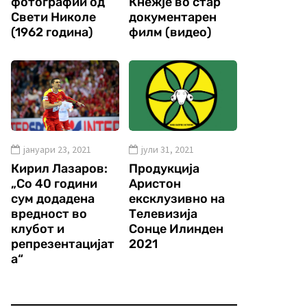
фотографии од
Кнежје во стар
Свети Николе
документарен
(1962 година)
филм (видео)
јануари 23, 2021
јули 31, 2021
Кирил Лазаров:
Продукција
„Со 40 години
Аристон
сум додадена
ексклузивно на
вредност во
Телевизија
клубот и
Сонце Илинден
репрезентацијат
2021
а“