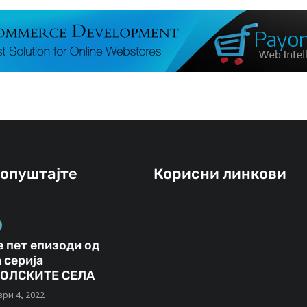
ропуштајте
Корисни линкови
 пет епизоди од
ВИДЕА
ФОТО
ИНТЕРВЈУА
 серија
ОЛСКИТЕ СЕЛА
јануари 23, 2021
ри 4, 2022