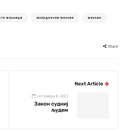
ИТЕ МОЗАИЦИ
МАКЕДОНСКИ МОЗАИК
МОЗАИК
Share
Next Article
октомври 8, 2012
Закон судниј
људем