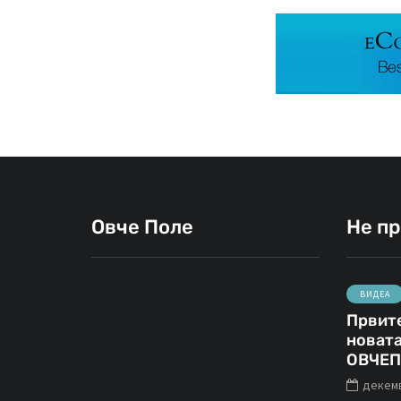
Овче Поле
Не п
ВИДЕА
Првите
СВЕТИ НИКОЛЕ
новата
ОВЧЕП
декемв