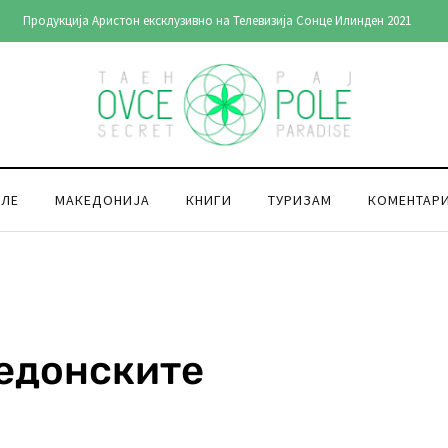
Продукција Аристон ексклузивно на Телевизија Сонце Илинден 2021
ОЛЕ
МАКЕДОНИЈА
КНИГИ
ТУРИЗАМ
КОМЕНТАР
кедонските