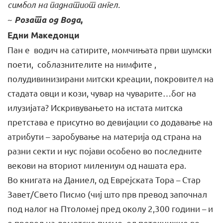
симбол на паднатиот ангел.
~
Розата од Вода
,
Едни Македонци
Пан е водич на сатирите, момчињата први шумски
поети, соблазнителите на нимфите ,
полудивинизирани митски креации, покровител на
стадата овци и кози, чувар на чуварите…бог на
илузијата? Искривувањето на истата митска
претстава е присутно во девијации со додавање на
атрибути – заробување на материја од страна на
разни секти и нус појави особено во последните
векови на вториот милениум од нашата ера.
Во книгата на Даниел, од Еврејската Тора – Стар
Завет/Свето Писмо (чиј што прв превод започнал
под налог на Птоломеj пред околу 2,300 години – и
е превод на демотско писмо, од петокнижие во