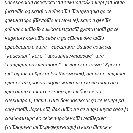
човековата врзаност за земното/материјалното
(нозете од коза) и неговата тенденција да се
дивинизира (телото на момче), како и двете
рогчиња што го симболизираат дуализмот да се
надмине самата себе и да стане она што
првобитно и била – светлина. Затоа поимот
‘’кристал’’, кој е ‘’проѕирна материја’’ или
‘’стврдната светлина’’, всушност значи ‘’Крист-
ал’’ односно Христ-Бог (богочовек), односно завршен
процес на дивинизација, можност како што низ
кристалот што се генерираат боите на
спектарот, така и низ богочовекот да се генерира
овој свет. Јарецот, пак што не се надминува себе ја
симболизира во себе заробената материја
(затворена автореференција) и како таков е