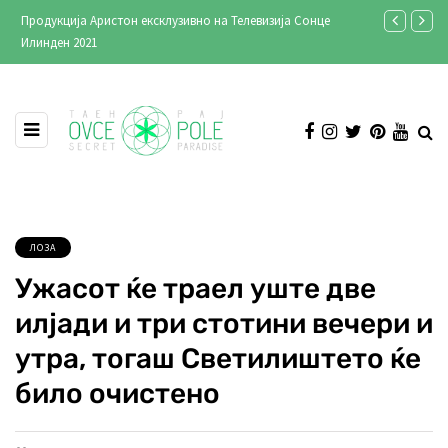
Продукција Аристон ексклузивно на Телевизија Сонце
Стари фотог
Илинден 2021
ЛОЗА
Ужасот ќе траел уште две
илјади и три стотини вечери и
утра, тогаш Светилиштето ќе
било очистено