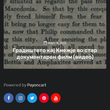
март 9, 2021
Градиштето кај Кнежје во стар
документарен филм (видео)
Powered by
Payoncart