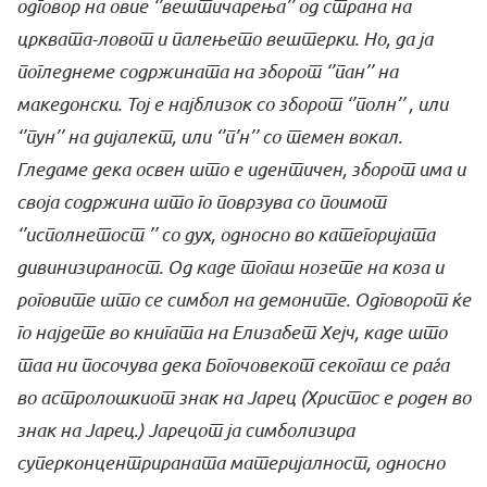
одговор на овие ‘’вештичарења’’ од страна на
црквата-ловот и палењето вештерки. Но, да ја
погледнеме содржината на зборот ‘’пан’’ на
македонски. Тој е најблизок со зборот ‘’полн’’ , или
‘’пун’’ на дијалект, или ‘’п’н’’ со темен вокал.
Гледаме дека освен што е идентичен, зборот има и
своја содржина што го поврзува со поимот
‘’исполнетост ’’ со дух, односно во категоријата
дивинизираност. Од каде тогаш нозете на коза и
роговите што се симбол на демоните. Одговорот ќе
го најдете во книгата на Елизабет Хејч, каде што
таа ни посочува дека Богочовекот секогаш се раѓа
во астролошкиот знак на Јарец (Христос е роден во
знак на Јарец.) Јарецот ја симболизира
суперконцентрираната материјалност, односно