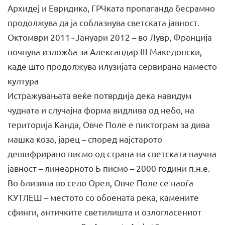
Архидеј и Евридика, ГРЧката пропаганда бесрамно
продолжува да ја соблазнува светската јавност.
Oктомври 2011~Јануари 2012 – во Лувр, Франција
почнува изложба за Александар III Македонски,
каде што продолжува илузијата сервирана наместо
култура
Истражувањата веќе потврдија дека навидум
чудната и случајна форма видлива од небо, на
територија Канда, Овче Поле е пиктограм за дива
машка коза, јарец – според најстарото
дешифрирано писмо од страна на светската научна
јавност – линеарното Б писмо – 2000 години п.н.е.
Во близина во село Орел, Овче Поле се наоѓа
КУТЛЕШ – местото со обоената река, камените
сфинги, античките светилишта и озлогласениот