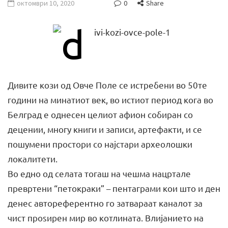
октомври 10, 2020
0
Share
Дивите кози од Овче Поле се истребени во 50те
години на минатиот век, во истиот период кога во
Белград е однесен целиот афион собиран со
децении, многу книги и записи, артефакти, и се
пошумени простори со најстари археолошки
локалитети.
Во едно од селата тогаш на чешма нацртале
превртени “петокраки” – пентаграми кои што и ден
денес автореферентно го затвараат каналот за
чист проѕирен мир во котлината. Влијанието на