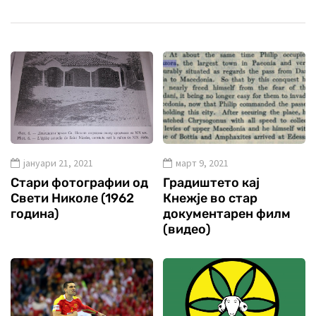
јануари 21, 2021
март 9, 2021
Стари фотографии од
Градиштето кај
Свети Николе (1962
Кнежје во стар
година)
документарен филм
(видео)