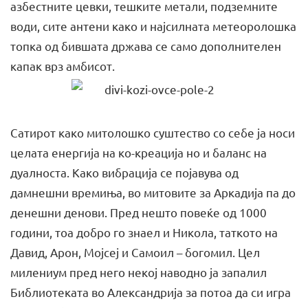
азбестните цевки, тешките метали, подземните
води, сите антени како и најсилната метеоролошка
топка од бившата држава се само дополнителен
капак врз амбисот.
Сатирот како митолошко суштество со себе ја носи
целата енергија на ко-креација но и баланс на
дуалноста. Како вибрација се појавува од
дамнешни времиња, во митовите за Аркадија па до
денешни денови. Пред нешто повеќе од 1000
години, тоа добро го знаел и Никола, таткото на
Давид, Арон, Мојсеј и Самоил – богомил. Цел
милениум пред него некој наводно ја запалил
Библиотеката во Александрија за потоа да си игра