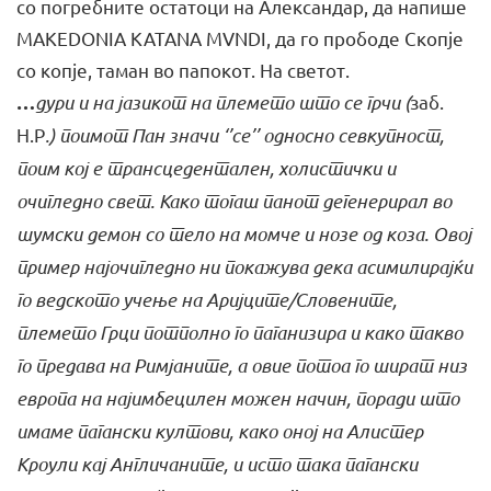
со погребните остатоци на Александар, да напише
MAKEDONIA KATANA MVNDI, да го прободе Скопје
со копје, таман во папокот. На светот.
дури и на јазикот на племето што се грчи (
заб.
…
Н.Р
.) поимот Пан значи ‘’се’’ односно севкупност,
поим кој е трансцедентален, холистички и
очигледно свет. Како тогаш панот дегенерирал во
шумски демон со тело на момче и нозе од коза. Овој
пример најочигледно ни покажува дека асимилирајќи
го ведското учење на Аријците/Словените,
племето Грци потполно го паганизира и како такво
го предава на Римјаните, а овие потоа го шират низ
европа на најимбецилен можен начин, поради што
имаме пагански култови, како оној на Алистер
Кроули кај Англичаните, и исто така пагански