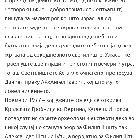
четворокнижие – добропознатиот Септуагинт)
пишува за малиот рог кој што израснал од
четирите каде што се скршил големиот рог на
влакнестиот јарец, се воздигнал до небото и
бутнал на земја дел од ѕвездите небесни, ја одзел
жртвата од секојдневното светилиште. Ужасот ќе
траел уште две илјади и три стотини вечери и утра,
тогаш Светилиштето ќе било очистено, пренесува
Даниел преку АРхАнгел Гаврил, кој што му го
донел видението.
Ноември 1977 – кај јужните соседи се открива
Кралската Гробница во Вергина, Кутлеш. И покрај
потврдата на самите археолози и експерти дека во
никој случај не станува збор за Филип II ниту пак
Александар IIIти ил IVти, а веројатно за Филип IIIти