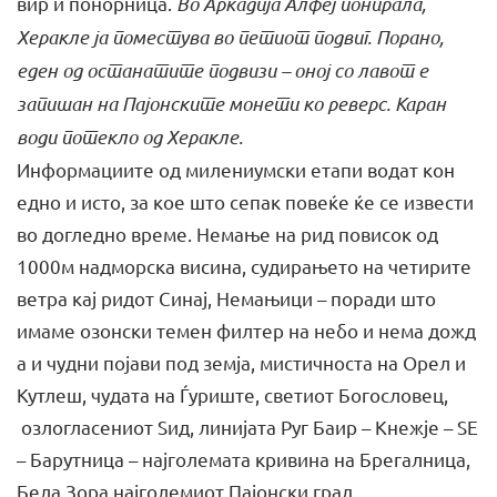
вир и понорница.
Во Аркадија Алфеј понирала,
Херакле ја поместува во петиот подвиг. Порано,
еден од останатите подвизи – оној со лавот е
запишан на Пајонските монети ко реверс. Каран
води потекло од Херакле.
Информациите од милениумски етапи водат кон
едно и исто, за кое што сепак повеќе ќе се извести
во догледно време. Немање на рид повисок од
1000м надморска висина, судирањето на четирите
ветра кај ридот Синај, Немањици – поради што
имаме озонски темен филтер на небо и нема дожд
а и чудни појави под земја, мистичноста на Орел и
Кутлеш, чудата на Ѓуриште, светиот Богословец,
озлогласениот Ѕид, линијата Руг Баир – Кнежје – ЅЕ
– Барутница – најголемата кривина на Брегалница,
Бела Зора најголемиот Пајонски град,