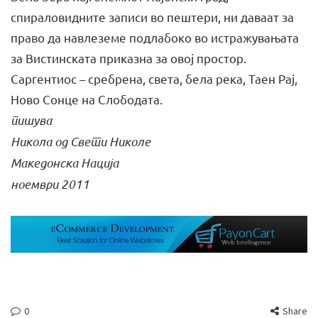
спираловидните записи во пештери, ни даваат за
право да навлеземе подлабоко во истражувањата
за Вистинската приказна за овој простор.
Саргентиос – сребрена, света, бела река, Taен Рај,
Ново Сонце на Слободата.
пишува
Никола од Свети Николе
Македонска Нација
ноември 2011
0
Share