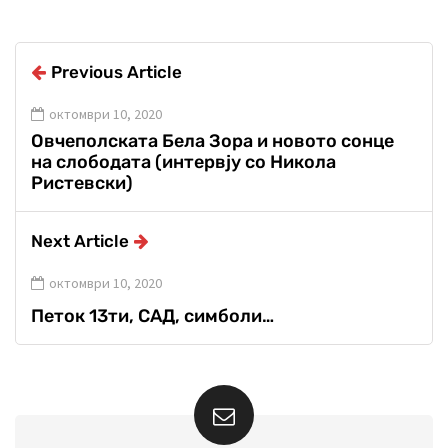
Previous Article
октомври 10, 2020
Овчеполската Бела Зора и новото сонце
на слободата (интервју со Никола
Ристевски)
Next Article
октомври 10, 2020
Петок 13ти, САД, симболи…