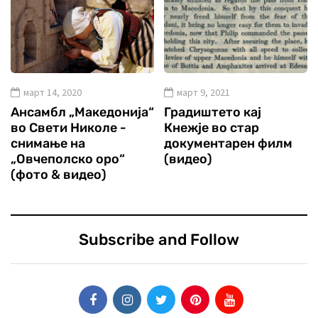
март 14, 2020
март 9, 2021
Ансамбл „Македонија“
Градиштето кај
во Свети Николе -
Кнежје во стар
снимање на
документарен филм
„Овчеполско оро“
(видео)
(фото & видео)
Subscribe and Follow