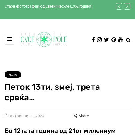
 година)
Ансамбл „Македонија“ во Свети Николе - снимање на
„Овчеполско оро“ (фото & видео)
ЛОЗА
Петок 13ти, змеј, трета
среќа…
октомври 10, 2020
Share
Во 12тата година од 21от милениум