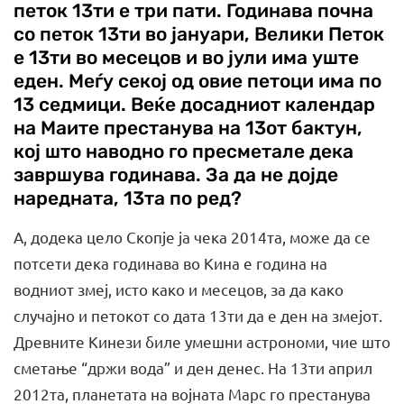
петок 13ти е три пати. Годинава почна
со петок 13ти во јануари, Велики Петок
е 13ти во месецов и во јули има уште
еден. Меѓу секој од овие петоци има по
13 седмици. Веќе досадниот календар
на Маите престанува на 13от бактун,
кој што наводно го пресметале дека
завршува годинава. За да не дојде
наредната, 13та по ред?
А, додека цело Скопје ја чека 2014та, може да се
потсети дека годинава во Кина е година на
водниот змеј, исто како и месецов, за да како
случајно и петокот со дата 13ти да е ден на змејот.
Древните Кинези биле умешни астрономи, чие што
сметање “држи вода” и ден денес. На 13ти април
2012та, планетата на војната Марс го престанува