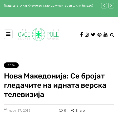
идео)
Продукција Аристон ексклузивно на Телевизија Сонце
Стари 
Илинден 2021
ЛОЗА
Нова Македонија: Се бројат
гледачите на идната верска
телевизија
март 27, 2012
0
Share