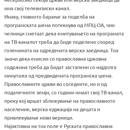
има свој телевизиски канал.
Инаку, главното барање за поделба на
програмската шема потекнува од МПЦ-ОА, чии
челници сметаат дека емитувањето на програмата
на ТВ-каналот треба да биде поделено според
големината на одредената верска заедница. Тоа
значи дека емисии со православна црковна
содржина треба да бидат застапени со најдолга
минутажа од предвидената програмска шема.
Православните цркви во соседните, но и од
подалечните земји, со години имаат свој ТВ-канал,
преку кој вршат зближување на православното
население, верска едукација на децата и
привлекување нови верници.
Најактивна на тоа поле е Руската православна