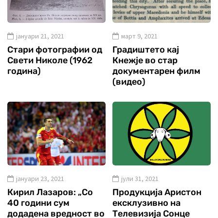
јануари 21, 2021
март 9, 2021
Стари фотографии од
Градиштето кај
Свети Николе (1962
Кнежје во стар
година)
документарен филм
(видео)
јануари 23, 2021
јули 31, 2021
Кирил Лазаров: „Со
Продукција Аристон
40 години сум
ексклузивно на
додадена вредност во
Телевизија Сонце