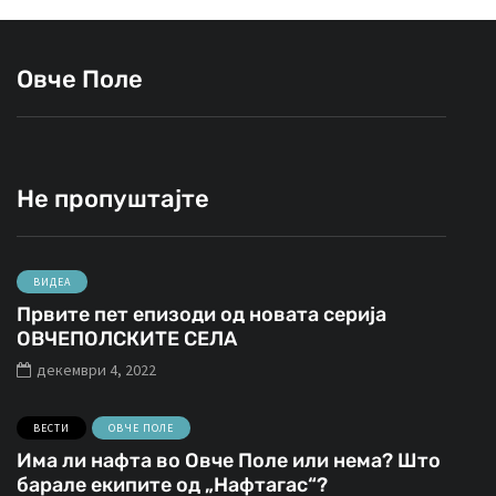
Овче Поле
Не пропуштајте
ВИДЕА
Првите пет епизоди од новата серија
ОВЧЕПОЛСКИТЕ СЕЛА
декември 4, 2022
ВЕСТИ
ОВЧЕ ПОЛЕ
Има ли нафта во Овче Поле или нема? Што
барале екипите од „Нафтагас“?