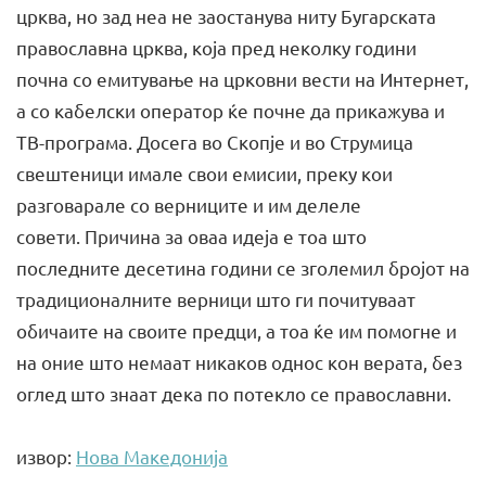
црква, но зад неа не заостанува ниту Бугарската
православна црква, која пред неколку години
почна со емитување на црковни вести на Интернет,
а со кабелски оператор ќе почне да прикажува и
ТВ-програма. Досега во Скопје и во Струмица
свештеници имале свои емисии, преку кои
разговарале со верниците и им делеле
совети. Причина за оваа идеја е тоа што
последните десетина години се зголемил бројот на
традиционалните верници што ги почитуваат
обичаите на своите предци, а тоа ќе им помогне и
на оние што немаат никаков однос кон верата, без
оглед што знаат дека по потекло се православни.
извор:
Нова Македонија