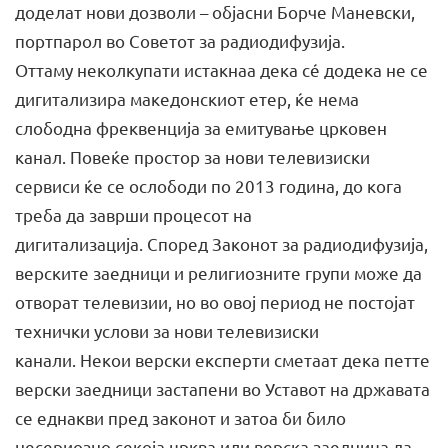
доделат нови дозволи – објасни Борче Маневски,
портпарол во Советот за радиодифузија.
Оттаму неколкупати истакнаа дека сé додека не се
дигитализира македонскиот етер, ќе нема
слободна фреквенција за емитување црковен
канал. Повеќе простор за нови телевизиски
сервиси ќе се ослободи по 2013 година, до кога
треба да заврши процесот на
дигитализација. Според Законот за радиодифузија,
верските заедници и религиозните групи може да
отворат телевизии, но во овој период не постојат
технички услови за нови телевизиски
канали. Некои верски експерти сметаат дека петте
верски заедници застапени во Уставот на државата
се еднакви пред законот и затоа би било
несериозно секоја црква или верска заедница да