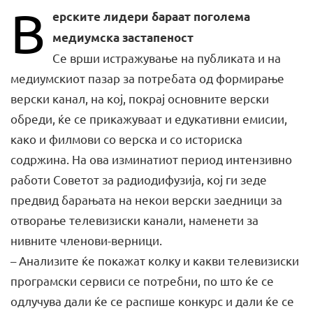
В
ерските лидери бараат поголема
медиумска застапеност
Се врши истражување на публиката и на
медиумскиот пазар за потребата од формирање
верски канал, на кој, покрај основните верски
обреди, ќе се прикажуваат и едукативни емисии,
како и филмови со верска и со историска
содржина. На ова изминатиот период интензивно
работи Советот за радиодифузија, кој ги зеде
предвид барањата на некои верски заедници за
отворање телевизиски канали, наменети за
нивните членови-верници.
– Анализите ќе покажат колку и какви телевизиски
програмски сервиси се потребни, по што ќе се
одлучува дали ќе се распише конкурс и дали ќе се