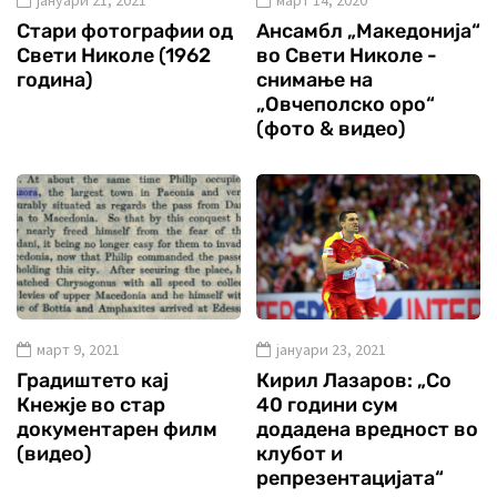
Стари фотографии од
Ансамбл „Македонија“
Свети Николе (1962
во Свети Николе -
година)
снимање на
„Овчеполско оро“
(фото & видео)
март 9, 2021
јануари 23, 2021
Градиштето кај
Кирил Лазаров: „Со
Кнежје во стар
40 години сум
документарен филм
додадена вредност во
(видео)
клубот и
репрезентацијата“