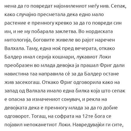
нема да го повредат најомилениот меѓу нив. Сепак,
како случајно пресметала дека едно мало
растение е премногу кревко за да го повреди син
им, и не му побарала заклетва. Во нордиската
митологија, боговите живеле во рајот наречен
Валхала. Таму, една ноќ пред вечерата, откако
Балдер имал серија кошмари, лукавиот Локи
преобразен во млада девојка ја прашал Фриг дали
навистина таа направила сè за да Балдер остане
жив засекогаш. Откако Фриг одговорила како на
запад од Валхала имало една билка која што сепак
е опасна за измачениот сонувач, и рекла на
девојката дека е премногу млада за да го добие
одговорот. Тогаш, на софрата на 12те бога се
појавил непоканетиот Локи. Навредувајќи ги сите,