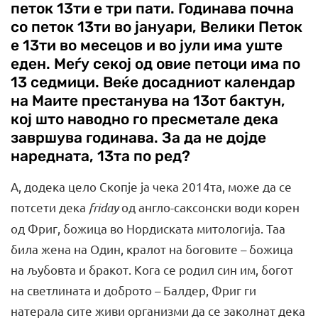
петок 13ти е три пати. Годинава почна
со петок 13ти во јануари, Велики Петок
е 13ти во месецов и во јули има уште
еден. Меѓу секој од овие петоци има по
13 седмици. Веќе досадниот календар
на Маите престанува на 13от бактун,
кој што наводно го пресметале дека
завршува годинава. За да не дојде
наредната, 13та по ред?
А, додека цело Скопје ја чека 2014та, може да се
потсети дека
friday
од англо-саксонски води корен
од Фриг, божица во Нордиската митологија. Таа
била жена на Один, кралот на боговите – божица
на љубовта и бракот. Кога се родил син им, богот
на светлината и доброто – Балдер, Фриг ги
натерала сите живи организми да се заколнат дека