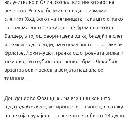
вклучително и Один, создал вистински хаос на
вечерата. Успеал безмилосно да го измами
слепиот Ход, богот на темницата, така што откако
го прашал зошто во хаосот не фрла ништо кон
Балдер, а тој одговорил дека од кај бидејќи е слеп
и неможе да го види, па и нема ништо при рака за
фрлање, Локи му дал гранка од отровната билка и
така овој си го убил сопствениот брат. Локи бил
врзан за век и веков, а земјата паднала во
темнина…
Ден денес во Франција има агенции кои што
нудат
quatorzieme,
четиринаесетти човек, доколку
по некоја случајност на вечера се соберат 13 души.