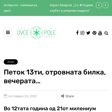
Кирил Лазаров: „Со 40 години сум додадена вредност во
Градиштето к
клубот и репрезентацијата“
ЛОЗА
Петок 13ти, отровната билка,
вечерата…
октомври 10, 2020
Share
Во 12тата година од 21от милениум