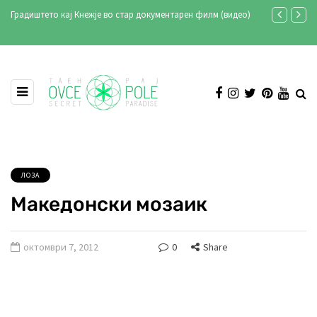
во стар документарен филм (видео)
Продукција Аристон ексклузивно на Тел
Илинден 2021
ЛОЗА
Македонски мозаик
октомври 7, 2012
0
Share