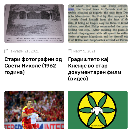
јануари 21, 2021
март 9, 2021
Стари фотографии од
Градиштето кај
Свети Николе (1962
Кнежје во стар
година)
документарен филм
(видео)