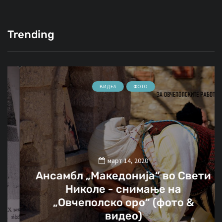
Trending
ВИДЕА
ФОТО
март 14, 2020
Ансамбл „Македонија“ во Свети
Николе - снимање на
„Овчеполско оро“ (фото &
видео)