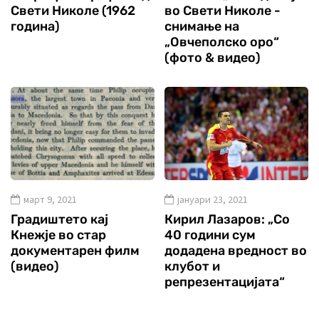
Свети Николе (1962
во Свети Николе -
година)
снимање на
„Овчеполско оро“
(фото & видео)
март 9, 2021
јануари 23, 2021
Градиштето кај
Кирил Лазаров: „Со
Кнежје во стар
40 години сум
документарен филм
додадена вредност во
(видео)
клубот и
репрезентацијата“