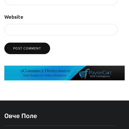
Website
Овче Поле