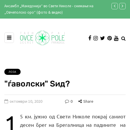
ти Николе - снимање на
Кирил Лазаров: „Со 40 години сум додадена в
део)
клубот и репрезентацијата“
ЛОЗА
"ѓаволски" Ѕид?
октомври 10, 2020
0
Share
1
5 км. јужно од Свети Николе покрај самиот
десен брег на Брегалница на падините на