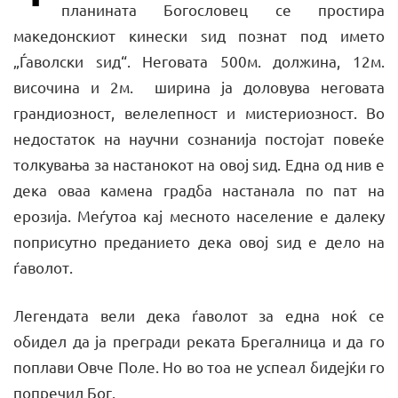
планината Богословец се простира
македонскиот кинески ѕид познат под името
„Ѓаволски ѕид“. Неговата 500м. должина, 12м.
височина и 2м. ширина ја доловува неговата
грандиозност, велелепност и мистериозност. Во
недостаток на научни сознанија постојат повеќе
толкувања за настанокот на овој ѕид. Една од нив е
дека оваа камена градба настанала по пат на
ерозија. Меѓутоа кај месното население е далеку
поприсутно преданието дека овој ѕид е дело на
ѓаволот.
Легендата вели дека ѓаволот за една ноќ се
обидел да ја прегради реката Брегалница и да го
поплави Овче Поле. Но во тоа не успеал бидејќи го
попречил Бог.