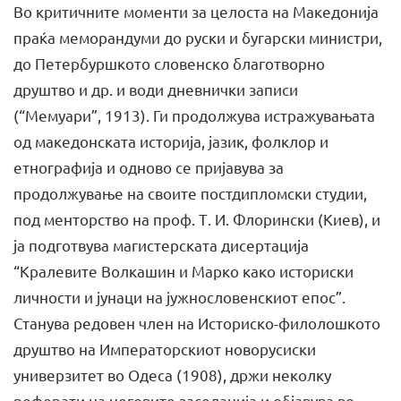
Во критичните моменти за целоста на Македонија
праќа меморандуми до руски и бугарски министри,
до Петербуршкото словенско благотворно
друштво и др. и води дневнички записи
(“Мемуари”, 1913). Ги продолжува истражувањата
од македонската историја, јазик, фолклор и
етнографија и одново се пријавува за
продолжување на своите постдипломски студии,
под менторство на проф. Т. И. Флорински (Киев), и
ја подготвува магистерската дисертација
“Кралевите Волкашин и Марко како историски
личности и јунаци на јужнословенскиот епос”.
Станува редовен член на Историско-филолошкото
друштво на Императорскиот новорусиски
универзитет во Одеса (1908), држи неколку
реферати на неговите заседанија и објавува во