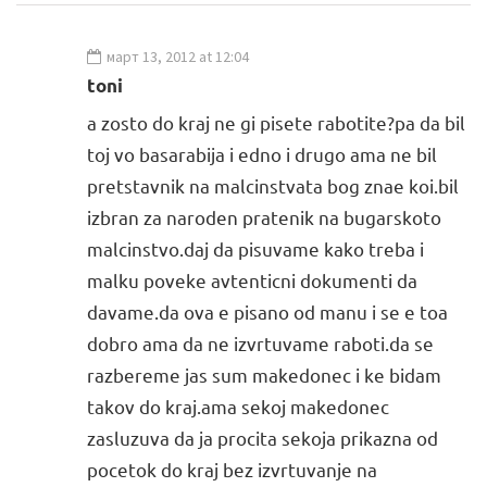
март 13, 2012 at 12:04
toni
a zosto do kraj ne gi pisete rabotite?pa da bil
toj vo basarabija i edno i drugo ama ne bil
pretstavnik na malcinstvata bog znae koi.bil
izbran za naroden pratenik na bugarskoto
malcinstvo.daj da pisuvame kako treba i
malku poveke avtenticni dokumenti da
davame.da ova e pisano od manu i se e toa
dobro ama da ne izvrtuvame raboti.da se
razbereme jas sum makedonec i ke bidam
takov do kraj.ama sekoj makedonec
zasluzuva da ja procita sekoja prikazna od
pocetok do kraj bez izvrtuvanje na