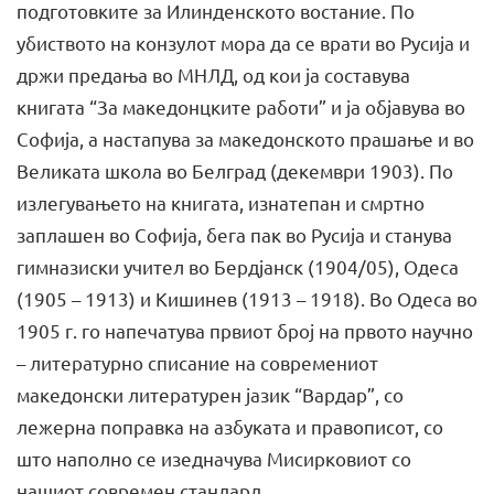
подготовките за Илинденското востание. По
убиството на конзулот мора да се врати во Русија и
држи предања во МНЛД, од кои ја составува
книгата “За македонцките работи” и ја објавува во
Софија, а настапува за македонското прашање и во
Великата школа во Белград (декември 1903). По
излегувањето на книгата, изнатепан и смртно
заплашен во Софија, бега пак во Русија и станува
гимназиски учител во Бердјанск (1904/05), Одеса
(1905 – 1913) и Кишинев (1913 – 1918). Во Одеса во
1905 г. го напечатува првиот број на првото научно
– литературно списание на современиот
македонски литературен јазик “Вардар”, со
лежерна поправка на азбуката и правописот, со
што наполно се изедначува Мисирковиот со
нашиот современ стандард.