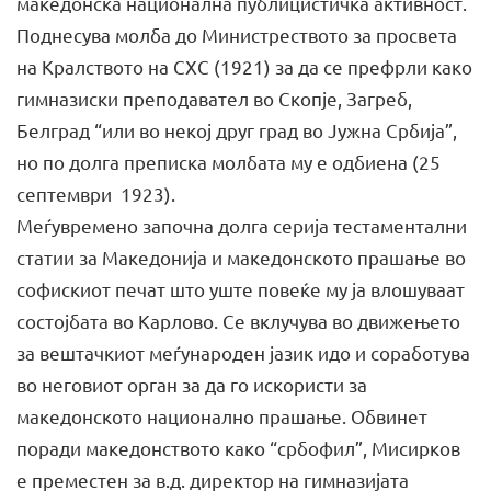
македонска национална публицистичка активност.
Поднесува молба до Министреството за просвета
на Кралството на СХС (1921) за да се префрли како
гимназиски преподавател во Скопје, Загреб,
Белград “или во некој друг град во Јужна Србија”,
но по долга преписка молбата му е одбиена (25
септември 1923).
Меѓувремено започна долга серија тестаментални
статии за Македонија и македонското прашање во
софискиот печат што уште повеќе му ја влошуваат
состојбата во Карлово. Се вклучува во движењето
за вештачкиот меѓународен јазик идо и соработува
во неговиот орган за да го искористи за
македонското национално прашање. Обвинет
поради македонството како “србофил”, Мисирков
е преместен за в.д. директор на гимназијата