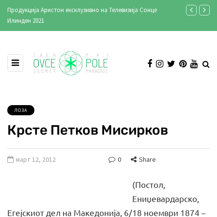
Продукција Аристон ексклузивно на Телевизија Сонце
Стари фотог
Илинден 2021
ЛОЗА
Крсте Петков Мисирков
март 12, 2012
0
Share
(Постол,
Ениџевардарско,
Егејскиот дел на Македонија, 6/18 ноември 1874 –