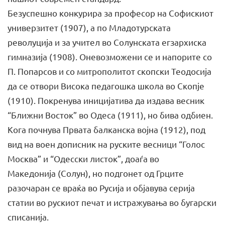
Безуспешно конкурира за професор на Софискиот
универзитет (1907), а по Младотурската
револуција и за учител во Солунската егзархиска
гимназија (1908). Оневозможени се и напорите со
П. Попарсов и со митрополитот скопски Теодосија
да се отвори Висока педагошка школа во Скопје
(1910). Покренува иницијатива да издава весник
“Ближни Восток” во Одеса (1911), но бива одбиен.
Кога почнува Првата балканска војна (1912), под
вид на воен дописник на руските весници “Голос
Москвa” и “Одесски листок”, доаѓа во
Македонија (Солун), но подгонет од Грците
разочаран се враќа во Русија и објавува серија
статии во рускиот печат и истражувања во бугарски
списанија.