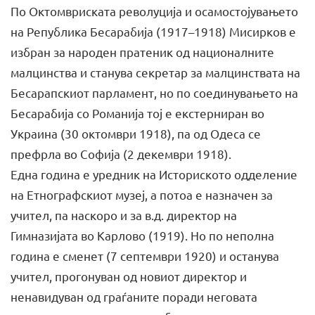
По Октомвриската револуција и осамостојувањето
на Република Бесарабија (1917–1918) Мисирков е
избран за народен пратеник од националните
малцинства и станува секретар за малцинствата на
Бесарапскиот парламент, но по соединувањето на
Бесарабија со Романија тој е екстерниран во
Украина (30 октомври 1918), па од Одеса се
префрла во Софија (2 декември 1918).
Една година е уредник на Историското одделение
на Етнографскиот музеј, а потоа е назначен за
учител, па наскоро и за в.д. директор на
Гимназијата во Карлово (1919). Но по неполна
година е сменет (7 септември 1920) и останува
учител, прогонуван од новиот директор и
ненавидуван од граѓаните поради неговата