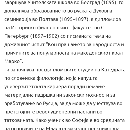
завршува Учителската школа во Белград (1895); го
дополнува образованието во руската Духовна
семинарија во Полтава (1895–1897), а дипломира
на Историско-филолошкиот факултет во С. –
Петербург (1897–1902) со писмената тема на
државниот испит “Кон прашањето за народноста и
причините за популарноста на македонскиот крал
Марко”.
Ги започнува постдипломските студии на Катедрата
по словенска филологија, но ја напушта
универзитетската кариера поради немање
материјална издршка ни законски можности за
вработување во Русија, за да може да учествува во
претстојните револуционерни настани во
татковината. Како ученик во Софија е во средината
на основачите на Младата македонска книжовна