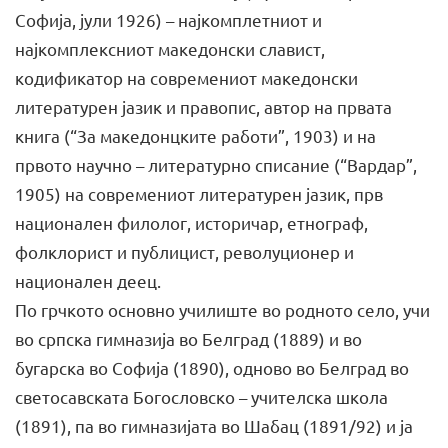
Софија, јули 1926) – најкомплетниот и
најкомплексниот македонски славист,
кодификатор на современиот македонски
литературен јазик и правопис, автор на првата
книга (“За македонцките работи”, 1903) и на
првото научно – литературно списание (“Вардар”,
1905) на современиот литературен јазик, прв
национален филолог, историчар, етнограф,
фолклорист и публицист, револуционер и
национален деец.
По грчкото основно училиште во родното село, учи
во српска гимназија во Белград (1889) и во
бугарска во Софија (1890), одново во Белград во
светосавската Богословско – учителска школа
(1891), па во гимназијата во Шабац (1891/92) и ја