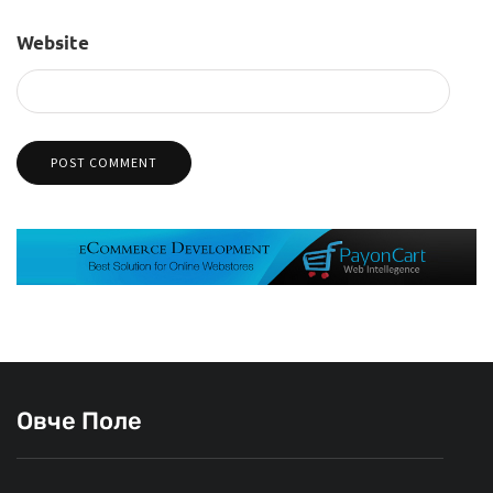
Website
Овче Поле