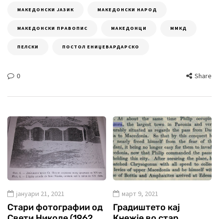
МАКЕДОНСКИ ЈАЗИК
МАКЕДОНСКИ НАРОД
МАКЕДОНСКИ ПРАВОПИС
МАКЕДОНЦИ
ММКД
ПЕЛСКИ
ПОСТОЛ ЕНИЏЕВАРДАРСКО
0
Share
јануари 21, 2021
март 9, 2021
Стари фотографии од
Градиштето кај
Свети Николе (1962
Кнежје во стар