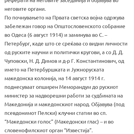
неговите органи.
По почнувањето на Првата светска војна одржува
забележан говор на Општословенското собрание
во Одеса (6 август 1914) и заминува во С. –
Петербург, каде што се среќава со видни личности
од руските научни и политички кругови, а со Д. Д.
Чуповски, Н. Д. Димов и д-р Г. Константинович, од
името на Петербуршката и Јужноруската
македонска колонија, на 14 август 1914 г.
поднесуваат опширен Меморандум до рускиот
министер за надворешни работи за судбината на
Македонија и македонскиот народ. Објавува (под
псевдонимот Пелски) клучни статии во сп.
“Македонски голос” (Македонски глас) – и во
словенофилскиот орган “Извeстија”.