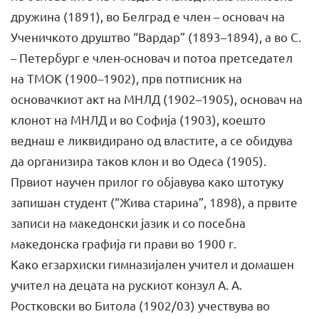
дружина (1891), во Белград е член – основач на
Ученичкото друштво “Вардар” (1893–1894), а во С.
– Петербург е член-основач и потоа претседател
на ТМОК (1900–1902), прв потписник на
основачкиот акт на МНЛД (1902–1905), основач на
клонот на МНЛД и во Софија (1903), коешто
веднаш е ликвидирано од властите, а се обидува
да организира таков клон и во Одеса (1905).
Првиот научен прилог го објавува како штотуку
запишан студент (“Жива старина”, 1898), а првите
записи на македонски јазик и со посебна
македонска графија ги прави во 1900 г.
Како егзархиски гимназијален учител и домашен
учител на децата на рускиот конзул А. А.
Ростковски во Битола (1902/03) учествува во