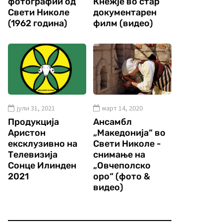
фотографии од
Кнежје во стар
Свети Николе
документарен
(1962 година)
филм (видео)
јули 31, 2021
март 14, 2020
Продукција
Ансамбл
Аристон
„Македонија“ во
ексклузивно на
Свети Николе -
Телевизија
снимање на
Сонце Илинден
„Овчеполско
2021
оро“ (фото &
видео)