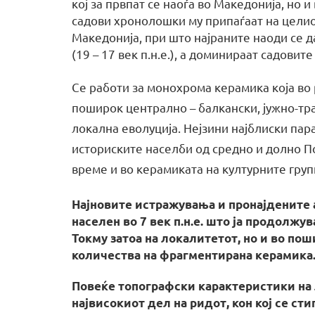
кој за првпат се наоѓа во Македонија, но
садови хронолошки му припаѓаат на цели
Македонија, при што најраните наоди се 
(19 – 17 век п.н.е.), а доминираат садовите
Се работи за монохрома керамика која во 
поширок централно – балкански, јужно-тр
локална еволуција. Нејзини најблиски пар
историските населби од средно и долно П
време и во керамиката на културните груп
Најновите истражувања и пронајдените
населен во 7 век п.н.е. што ја продолжу
Токму затоа на локалитетот, но и во по
количества на фрагментирана керамика
Повеќе топографски карактеристики на 
највисокиот дел на ридот, кон кој се ст