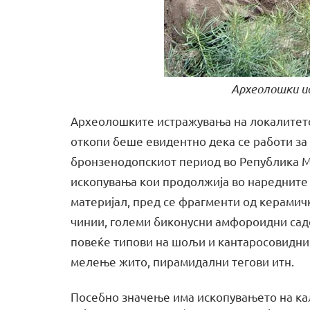
Археолошки и
Археолошките истражувања на локалитето
откопи беше евидентно дека се работи за
бронзенодопскиот период во Република М
ископувања кои продолжија во наредните
материјал, пред се фрагменти од керамич
чинии, големи биконусни амфороидни садов
повеќе типови на шољи и кантаросовидни 
мелење жито, пирамидални тегови итн.
Посебно значење има ископувањето на ка