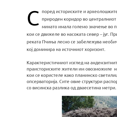
С
поред историските и археолошките
природен коридор во централниот 
минато имала големо значење во п
кои се движеле во насоката север – југ. Пр
реката Пчиња лесно се забележува необи
кој доминира на источниот хоризонт.
Карактеристичниот изглед на андензитнит
праисториските жители им овозможиле на
кои се користеле како планинско светили
опсерваторија. Сите овие структури расп
со висинска разлика од дваесетина метри.