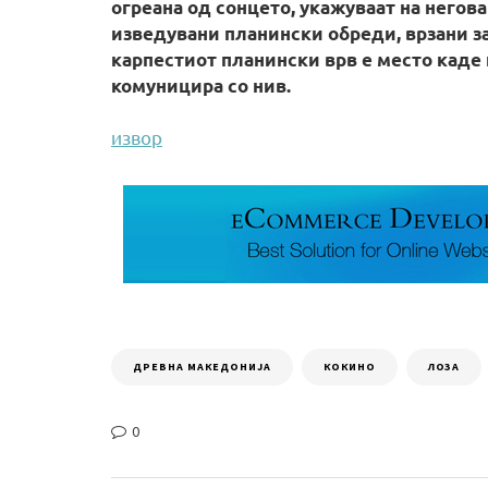
огреана од сонцето, укажуваат на негова
изведувани планински обреди, врзани з
карпестиот планински врв е место каде 
комуницира со нив.
извор
ДРЕВНА МАКЕДОНИЈА
КОКИНО
ЛОЗА
0