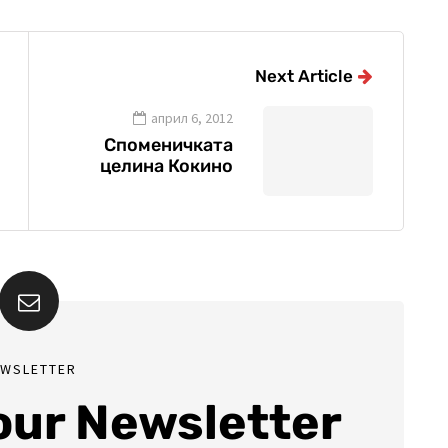
Next Article
април 6, 2012
Споменичката
целина Кокино
EWSLETTER
 our Newsletter