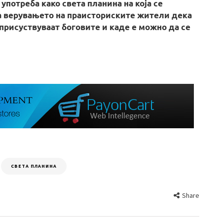
 употреба како света планина на која се
а верувањето на праисториските жители дека
присуствуваат боговите и каде е можно да се
СВЕТА ПЛАНИНА
Share