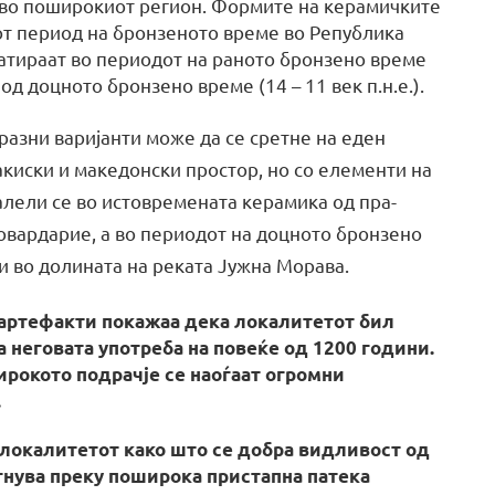
 и во поширокиот регион. Формите на керамичките
от период на бронзеното време во Република
датираат во периодот на раното бронзено време
 од доцното бронзено време (14 – 11 век п.н.е.).
разни варијанти може да се сретне на еден
акиски и македонски простор, но со елементи на
алели се во истовремената керамика од пра-
овардарие, а во периодот на доцното бронзено
и во долината на реката Јужна Морава.
 артефакти покажаа дека локалитетот бил
ва неговата употреба на повеќе од 1200 години.
широкото подрачје се наоѓаат огромни
.
локалитетот како што се добра видливост од
игнува преку поширока пристапна патека