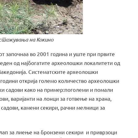
стажувања на Кокино
т започнаа во 2001 година и уште при првите
 еден од најбогатите археолошки локалитети од
акедонија. Систематските археолошки
 години открија големо количество археолошки
ки садови како на пример:поголеми и помали
и, варијанти на лонци за готвење на храна,
садови, камени секири, рачни мелници за
лап за лиење на бронзени секири и приврзоци