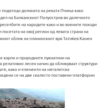
 податоци долината на реката Пчиња како
дел на Балканскиот Полуостров во далечното
реселбите на народите како и во воените походи
и посетата на овој регион од левата страна на
чниот облик на планинскиот врв Татиќев Камен
е карпи и природните пукнатини на
 релативно лесен начин да обликуваат структури
ште, како и елементи на мегалитска
оредени се на две скалесто поставени платформи