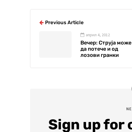
Previous Article
април 4, 2012
Вечер: Струја може
да потече и од
лозови гранки
N
Sign up for