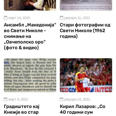
март 14, 2020
јануари 21, 2021
Ансамбл „Македонија“
Стари фотографии од
во Свети Николе -
Свети Николе (1962
снимање на
година)
„Овчеполско оро“
(фото & видео)
март 9, 2021
јануари 23, 2021
Градиштето кај
Кирил Лазаров: „Со
Кнежје во стар
40 години сум