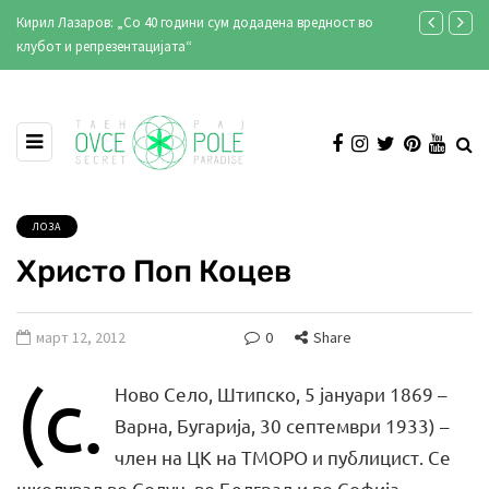
 сум додадена вредност во
Градиштето кај Кнежје во стар документарен 
ЛОЗА
Христо Поп Коцев
март 12, 2012
0
Share
(с.
Ново Село, Штипско, 5 јануари 1869 –
Варна, Бугарија, 30 септември 1933) –
член на ЦК на ТМОРО и публицист. Се
школувал во Солун, во Белград и во Софија.