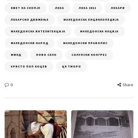
КМЕТ НА СКОПЈЕ
ЛОЗА
ЛОЗА 2012
ЛОЗАРИ
ЛОЗАРСКО ДВИЖЕЊЕ
МАКЕДОНСКА ЕНЦИКЛОПЕДИЈА
МАКЕДОНСКА ИНТЕЛИГЕНЦИЈА
МАКЕДОНСКА НАЦИЈА
МАКЕДОНСКИ НАРОД
МАКЕДОНСКИ ПРАВОПИС
ММКД
НОВО СЕЛО
СОЛУНСКИ КОНГРЕС
ХРИСТО ПОП КОЦЕВ
ЦК ТМОРО
0
Share