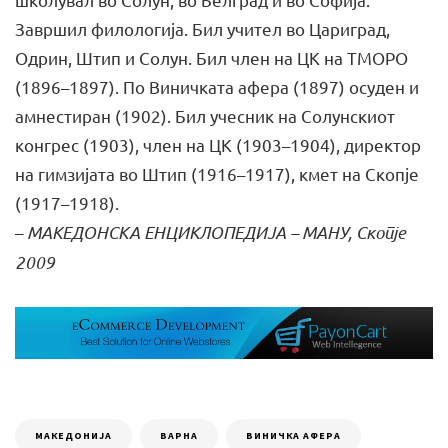
Завршил филологија. Бил учител во Цариград,
Одрин, Штип и Солун. Бил член на ЦК на ТМОРО
(1896–1897). По Виничката афера (1897) осуден и
амнестиран (1902). Бил учесник на Солунскиот
конгрес (1903), член на ЦК (1903–1904), директор
на гимзијата во Штип (1916–1917), кмет на Скопје
(1917–1918).
–
МАКЕДОНСКА ЕНЦИКЛОПЕДИЈА –
МАНУ, Скопје
2009
MAКЕДОНИЈА
ВАРНА
ВИНИЧКА АФЕРА