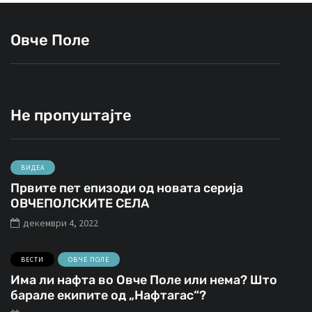
Овче Поле
Не пропуштајте
ВИДЕА
Првите пет епизоди од новата серија
ОВЧЕПОЛСКИТЕ СЕЛА
декември 4, 2022
ВЕСТИ
ОВЧЕ ПОЛЕ
Има ли нафта во Овче Поле или нема? Што
барале екипите од „Нафтагас“?