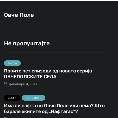
Овче Поле
Не пропуштајте
ВИДЕА
Првите пет епизоди од новата серија
ОВЧЕПОЛСКИТЕ СЕЛА
декември 4, 2022
ВЕСТИ
ОВЧЕ ПОЛЕ
Има ли нафта во Овче Поле или нема? Што
барале екипите од „Нафтагас“?