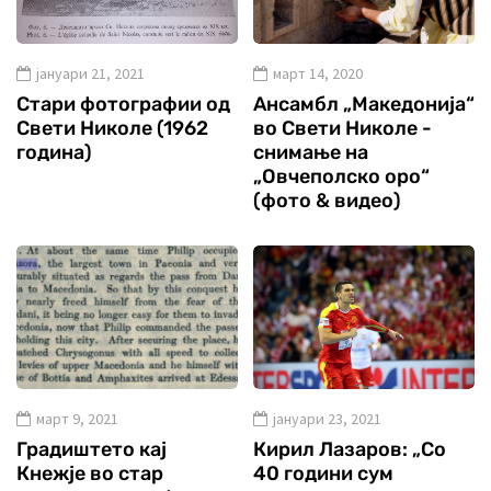
јануари 21, 2021
март 14, 2020
Стари фотографии од
Ансамбл „Македонија“
Свети Николе (1962
во Свети Николе -
година)
снимање на
„Овчеполско оро“
(фото & видео)
март 9, 2021
јануари 23, 2021
Градиштето кај
Кирил Лазаров: „Со
Кнежје во стар
40 години сум