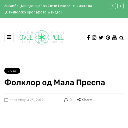
Ансамбл „Македонија“ во Свети Николе - снимање на
Кирил Лазаро
„Овчеполско оро“ (фото & видео)
клубот и реп
ЛОЗА
Фолклор од Мала Преспа
септември 25, 2012
0
Share