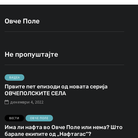
Овче Поле
Не пропуштајте
ВИДЕА
Првите пет епизоди од новата серија
ОВЧЕПОЛСКИТЕ СЕЛА
декември 4, 2022
ВЕСТИ
ОВЧЕ ПОЛЕ
Има ли нафта во Овче Поле или нема? Што
барале екипите од „Нафтагас“?