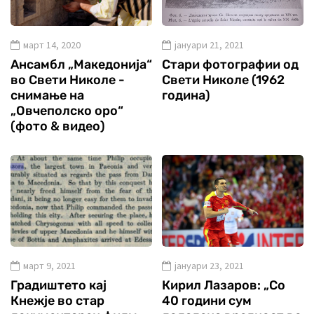
март 14, 2020
јануари 21, 2021
Ансамбл „Македонија“
Стари фотографии од
во Свети Николе -
Свети Николе (1962
снимање на
година)
„Овчеполско оро“
(фото & видео)
март 9, 2021
јануари 23, 2021
Градиштето кај
Кирил Лазаров: „Со
Кнежје во стар
40 години сум