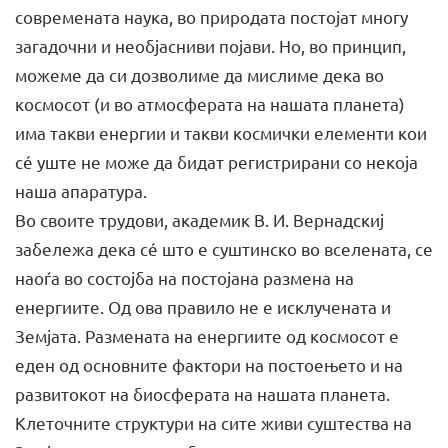
современата наука, во природата постојат многу
загадочни и необјасниви појави. Но, во принцип,
можеме да си дозволиме да мислиме дека во
космосот (и во атмосферата на нашата планета)
има такви енергии и такви космички елементи кои
сé уште не може да бидат регистрирани со некоја
наша апаратура.
Во своите трудови, академик В. И. Вернадскиј
забележа дека сé што е суштинско во вселената, се
наоѓа во состојба на постојана размена на
енергиите. Од ова правило не е исклучената и
Земјата. Размената на енергиите од космосот е
еден од основните фактори на постоењето и на
развитокот на биосферата на нашата планета.
Клеточните структури на сите живи суштества на