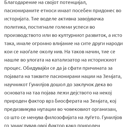
Благодарение на својот потенцијал,
пасионираните етноси имаат посебен придонес во
историјата. Тие воделе активна завојувачка
политика, постигнале големи успеси во
производството или во културниот развиток, а исто
така, имале огромно влијание на сите други народи
кои се наоѓале околу нив. На таков начин, тие се
нашле во улогата на катализатор на историскиот
процес. Обидувајќи се да ја сфати причината за
појавата на таквите пасионирани нации на Земјата,
научникот Гумилјов дошол до заклучок дека во
основата на таа појава лежи дејството на некој
природен фактор врз биосферата на Земјата, кој
предизвикува мутации во човековиот организам,
со што се менува филозофијата на луѓето. Гумилјов
го замислував овој фактор како природен