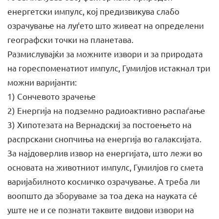
енергетски импулс, кој предизвикува слабо
озрачување на луѓето што живеат на определени
географски точки на планетава.
Размислувајќи за можните извори и за природата
на гореспоменатиот импулс, Гумилјов истакнал три
можни варијанти:
1) Сончевото зрачење
2) Енергија на подземно радиоактивно распаѓање
3) Хипотезата на Вернадскиј за постоењето на
распрскани снопчиња на енергија во галаксијата.
За најдоверлив извор на енергијата, што лежи во
основата на животниот импулс, Гумилјов го смета
варијабилното космичко озрачување. А треба ли
воопшто да зборуваме за тоа дека на науката сé
уште не и се познати таквите видови извори на