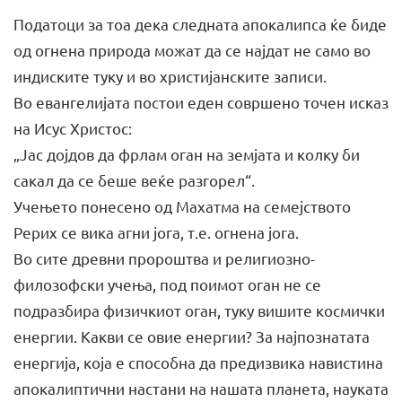
Податоци за тоа дека следната апокалипса ќе биде
од огнена природа можат да се најдат не само во
индиските туку и во христијанските записи.
Во евангелијата постои еден совршено точен исказ
на Исус Христос:
„Јас дојдов да фрлам оган на земјата и колку би
сакал да се беше веќе разгорел“.
Учењето понесено од Махатма на семејството
Рерих се вика агни јога, т.е. огнена јога.
Во сите древни пророштва и религиозно-
филозофски учења, под поимот оган не се
подразбира физичкиот оган, туку вишите космички
енергии. Какви се овие енергии? За најпознатата
енергија, која е способна да предизвика навистина
апокалиптични настани на нашата планета, науката