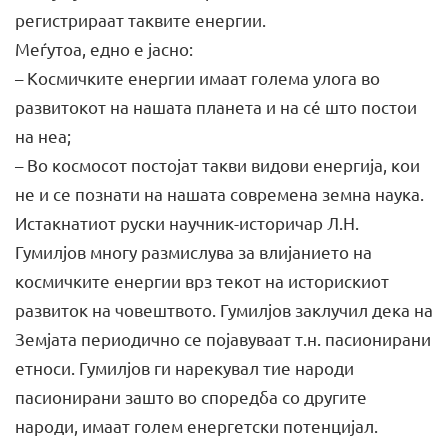
регистрираат таквите енергии.
Меѓутоа, едно е јасно:
– Космичките енергии имаат голема улога во
развитокот на нашата планета и на сé што постои
на неа;
– Во космосот постојат такви видови енергија, кои
не и се познати на нашата современа земна наука.
Истакнатиот руски научник-историчар Л.Н.
Гумилјов многу размислува за влијанието на
космичките енергии врз текот на историскиот
развиток на човештвото. Гумилјов заклучил дека на
Земјата периодично се појавуваат т.н. пасионирани
етноси. Гумилјов ги нарекувал тие народи
пасионирани зашто во споредба со другите
народи, имаат голем енергетски потенцијал.