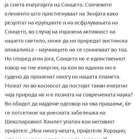
ја смета енергијата на Сонцето. Сончевите
елементи што пристигнуваат на Земјата како
резултат на ерупциите и на исфрлувањата на
Сонцето, во случај на изразена активност на
нашето светило, може да ни приредат вистинска
апокалипса – научниците не се сомневаат во тоа.
Но според агни јога, Сонцето не е единствениот
извор на тие енергии, на кои во иднина им е
судено да променат многу на нашата планета.
Можат ли во космосот да постојат такви енергии
чија природа не и е позната на современата наука?
Во обидот да најдеме одговор на ова прашање, ќе
се потсетиме на умесната забелешка на
Шекспировиот Хамлет упатен кон неговиот
пријател: „Има многу нешта, пријателе Хорацио,