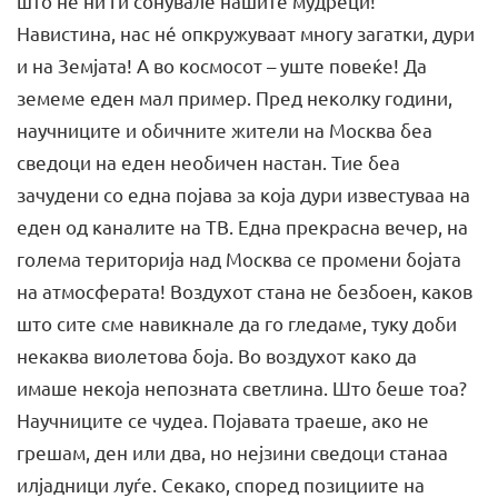
што не ни ги сонувале нашите мудреци!“
Навистина, нас нé опкружуваат многу загатки, дури
и на Земјата! А во космосот – уште повеќе! Да
земеме еден мал пример. Пред неколку години,
научниците и обичните жители на Москва беа
сведоци на еден необичен настан. Тие беа
зачудени со една појава за која дури известуваа на
еден од каналите на ТВ. Една прекрасна вечер, на
голема територија над Москва се промени бојата
на атмосферата! Воздухот стана не безбоен, каков
што сите сме навикнале да го гледаме, туку доби
некаква виолетова боја. Во воздухот како да
имаше некоја непозната светлина. Што беше тоа?
Научниците се чудеа. Појавата траеше, ако не
грешам, ден или два, но нејзини сведоци станаа
илјадници луѓе. Секако, според позициите на