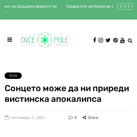
Градиштето кај Кнежје во стар документарен филм (видео)
Продукција А
Илинден 202
ЛОЗА
Сонцето може да ни приреди
вистинска апокалипса
септември 7, 2012
0
Share