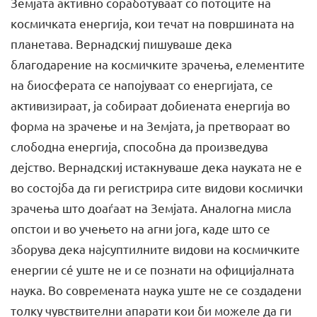
Земјата активно соработуваат со потоците на
космичката енергија, кои течат на површината на
планетава. Вернадскиј пишуваше дека
благодарение на космичките зрачења, елементите
на биосферата се напојуваат со енергијата, се
активизираат, ја собираат добиената енергија во
форма на зрачење и на Земјата, ја претвораат во
слободна енергија, способна да произведува
дејство. Вернадскиј истакнуваше дека науката не е
во состојба да ги регистрира сите видови космички
зрачења што доаѓаат на Земјата. Аналогна мисла
опстои и во учењето на агни јога, каде што се
зборува дека најсуптилните видови на космичките
енергии сé уште не и се познати на официјалната
наука. Во современата наука уште не се создадени
толку чувствителни апарати кои би можеле да ги