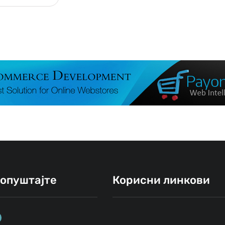
ропуштајте
Корисни линкови