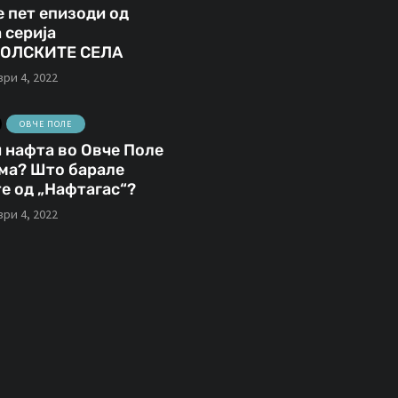
 пет епизоди од
СВЕТИ НИКОЛЕ
ВИДЕА
ФОТО
 серија
ОЛСКИТЕ СЕЛА
ри 4, 2022
март 14, 2020
Ансамбл
ОВЧЕ ПОЛЕ
„Македонија“ в
јануари 21, 2021
 нафта во Овче Поле
ма? Што барале
Стари
Свети Николе 
е од „Нафтагас“?
фотографии од
снимање на
ри 4, 2022
Свети Николе
„Овчеполско ор
(1962 година)
(фото & видео