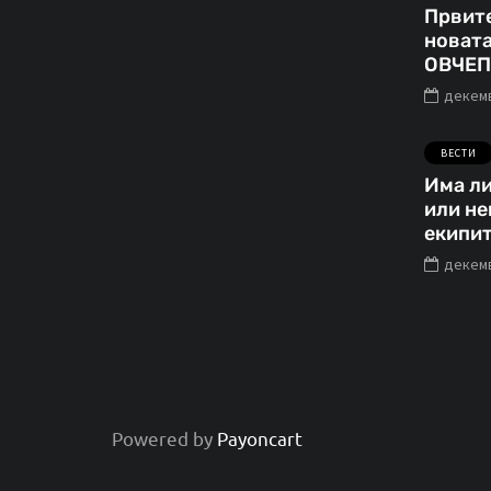
Првите
ВЕСТИ
новата
ОВЧЕП
декемв
јули 31, 2021
ВЕСТИ
Продукција
Има ли
или не
Аристон
екипит
ексклузивно на
декемв
Телевизија Сонце
Илинден 2021
Powered by
Payoncart