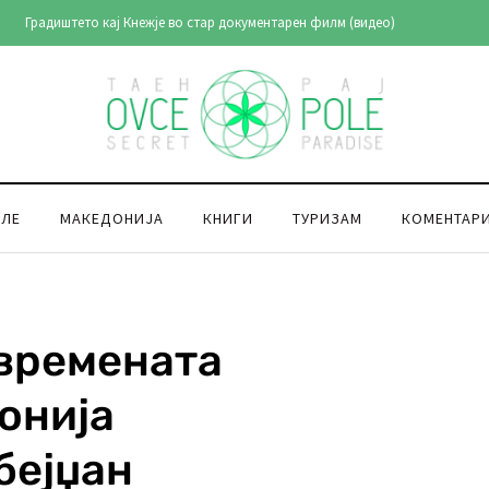
Градиштето кај Кнежје во стар документарен филм (видео)
ОЛЕ
МАКЕДОНИЈА
КНИГИ
ТУРИЗАМ
КОМЕНТАР
овремената
онија
бејџан