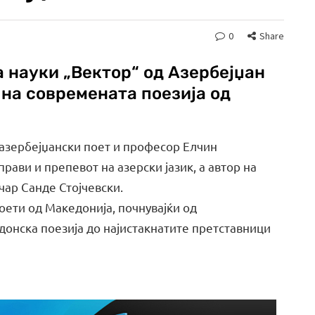
0
Share
 науки „Вектор“ од Азербејџан
 на современата поезија од
 азербејџански поет и професор Елчин
прави и препевот на азерски јазик, а автор на
чар Санде Стојчевски.
оети од Македонија, почнувајќи од
онска поезија до најистакнатите претставници