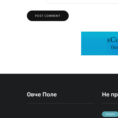
Овче Поле
Не п
ВИДЕА