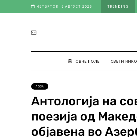
вредност во клубот и репрезентацијата“
ЧЕТВРТОК, 6 АВГУСТ 2026
TRENDING
ОВЧЕ ПОЛЕ
СВЕТИ НИК
ЛОЗА
Антологија на с
поезија од Макед
објавена во Азер