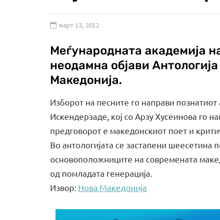
март 13, 2012
Меѓународната академија на
неодамна објави Антологија
Македонија.
Изборот на песните го направи познатиот
Искендерзаде, кој со Арзу Хусеинова го на
предговорот е македонскиот поет и крити
Во антологијата се застапени шеесетина п
основоположниците на современата макед
од помладата генерација.
Извор:
Нова Македонија