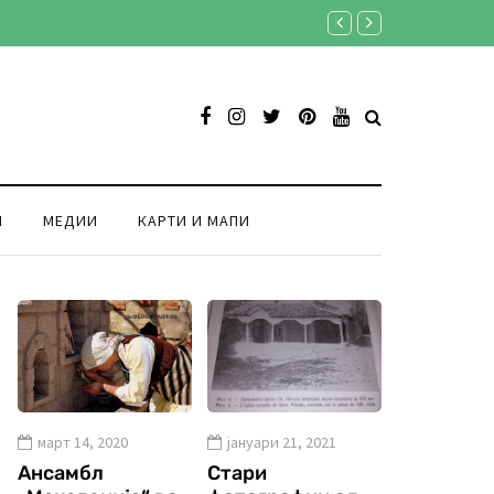
Продукција Аристон екск
И
МЕДИИ
КАРТИ И МАПИ
март 14, 2020
јануари 21, 2021
Ансамбл
Стари