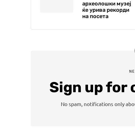
археолошки музеј
ќе урива рекорди
на посета
N
Sign up for
No spam, notifications only ab