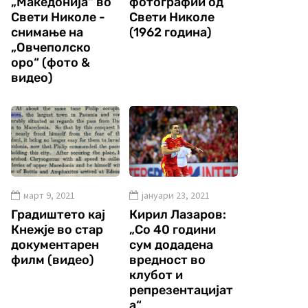
„Македонија“ во
фотографии од
Свети Николе -
Свети Николе
снимање на
(1962 година)
„Овчеполско
оро“ (фото &
видео)
март 9, 2021
јануари 23, 2021
Градиштето кај
Кирил Лазаров:
Кнежје во стар
„Со 40 години
документарен
сум додадена
филм (видео)
вредност во
клубот и
репрезентацијат
а“