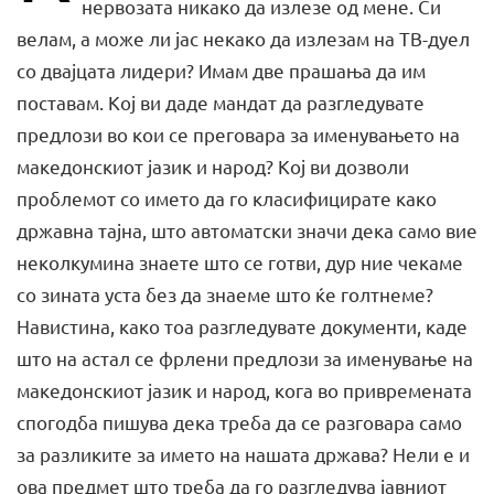
нервозата никако да излезе од мене. Си
велам, а може ли јас некако да излезам на ТВ-дуел
со двајцата лидери? Имам две прашања да им
поставам. Кој ви даде мандат да разгледувате
предлози во кои се преговара за именувањето на
македонскиот јазик и народ? Кој ви дозволи
проблемот со името да го класифицирате како
државна тајна, што автоматски значи дека само вие
неколкумина знаете што се готви, дур ние чекаме
со зината уста без да знаеме што ќе голтнеме?
Навистина, како тоа разгледувате документи, каде
што на астал се фрлени предлози за именување на
македонскиот јазик и народ, кога во привремената
спогодба пишува дека треба да се разговара само
за разликите за името на нашата држава? Нели е и
ова предмет што треба да го разгледува јавниот