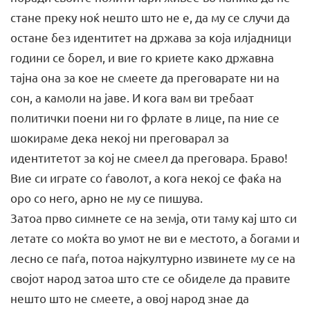
стане преку ноќ нешто што не е, да му се случи да
остане без идентитет на држава за која илјадници
години се борел, и вие го криете како државна
тајна она за кое не смеете да преговарате ни на
сон, а камоли на јаве. И кога вам ви требаат
политички поени ни го фрлате в лице, па ние се
шокираме дека некој ни преговарал за
идентитетот за кој не смеел да преговара. Браво!
Вие си играте со ѓаволот, а кога некој се фаќа на
оро со него, арно не му се пишува.
Затоа прво симнете се на земја, оти таму кај што си
летате со моќта во умот не ви е местото, а богами и
лесно се паѓа, потоа најкултурно извинете му се на
својот народ затоа што сте се обиделе да правите
нешто што не смеете, а овој народ знае да