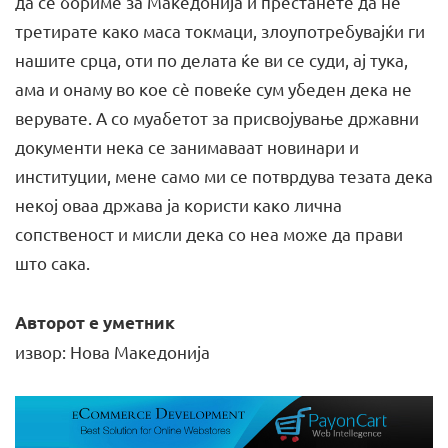
да се бориме за Македонија и престанете да нѐ
третирате како маса токмаци, злоупотребувајќи ги
нашите срца, оти по делата ќе ви се суди, ај тука,
ама и онаму во кое сѐ повеќе сум убеден дека не
верувате. А со муабетот за присвојување државни
документи нека се занимаваат новинари и
институции, мене само ми се потврдува тезата дека
некој оваа држава ја користи како лична
сопственост и мисли дека со неа може да прави
што сака.
Авторот е уметник
извор: Нова Македонија