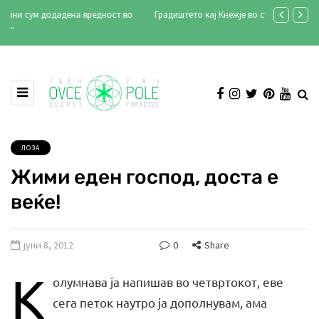
Градиштето кај Кнежје во стар документарен филм (видео)
Продукција А
Илинден 202
ЛОЗА
Жими еден господ, доста е
веќе!
јуни 8, 2012
0
Share
К
олумнава ја напишав во четвртокот, еве
сега петок наутро ја дополнувам, ама