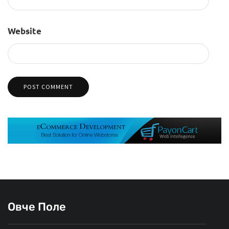
Website
Овче Поле