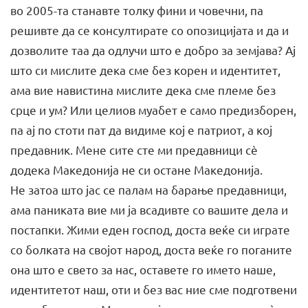
во 2005-та станавте толку фини и човечни, па
решивте да се консултирате со опозицијата и да и
дозволите таа да одлучи што е добро за земјава? Ај
што си мислите дека сме без корен и идентитет,
ама вие навистина мислите дека сме племе без
срце и ум? Или целиов муабет е само предизборен,
па ај по стоти пат да видиме кој е патриот, а кој
предавник. Мене сите сте ми предавници сѐ
додека Македонија не си остане Македонија.
Не затоа што јас се палам на барање предавници,
ама паниката вие ми ја всадивте со вашите дела и
постапки. Жими еден господ, доста веќе си играте
со болката на својот народ, доста веќе го поганите
она што е свето за нас, оставете го името наше,
идентитетот наш, оти и без вас ние сме подготвени