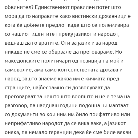
обвинител? Единствениот правилен потег што
мора да го направите како вистински државници е
кога ќе добиете предлог каде што се полемизира
со нашиот идентитет преку јазикот и народот,
веднаш да го вратите. Оти за јазик и за народ
никаде не сме се обврзале да преговараме. Но
македонските политичари од позиција на моќ и
самоволие, ама само кон сопствената држава и
народ, зашто знаеме каква им е кичмата пред
странците, најбесрамно си дозволуваат да
преговараат за нешто што воопшто и не е тема на
разговор, па наеднаш години подоцна ни мавтаат
со документи во кои ним им било прифатливо или
неприфатливо народот да се вика вака, а јазикот
онака, па немало гаранции дека ќе сме биле вакви