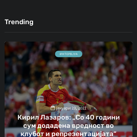
Trending
ИНТЕРВЈУА
јануари 23, 2021
Кирил Лазаров: „Со 40 години
сум додадена вредност во
клубот и репрезентацијата“