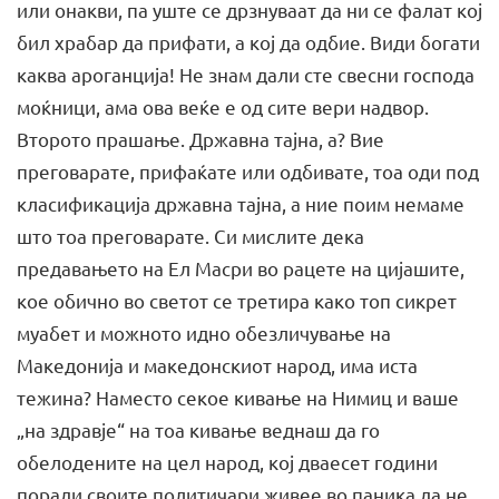
или онакви, па уште се дрзнуваат да ни се фалат кој
бил храбар да прифати, а кој да одбие. Види богати
каква ароганција! Не знам дали сте свесни господа
моќници, ама ова веќе е од сите вери надвор.
Второто прашање. Државна тајна, а? Вие
преговарате, прифаќате или одбивате, тоа оди под
класификација државна тајна, а ние поим немаме
што тоа преговарате. Си мислите дека
предавањето на Ел Масри во рацете на цијашите,
кое обично во светот се третира како топ сикрет
муабет и можното идно обезличување на
Македонија и македонскиот народ, има иста
тежина? Наместо секое кивање на Нимиц и ваше
„на здравје“ на тоа кивање веднаш да го
обелодените на цел народ, кој дваесет години
поради своите политичари живее во паника да не