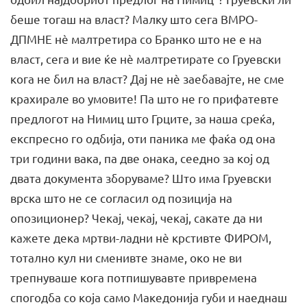
беше тогаш на власт? Малку што сега ВМРО-
ДПМНЕ нѐ малтретира со Бранко што не е на
власт, сега и вие ќе нѐ малтретирате со Груевски
кога не бил на власт? Дај не нѐ заебавајте, не сме
крахирале во умовите! Па што не го прифатевте
предлогот на Нимиц што Грците, за наша среќа,
експресно го одбија, оти паника ме фаќа од она
три години вака, па две онака, сеедно за кој од
двата документа зборуваме? Што има Груевски
врска што не се согласил од позиција на
опозиционер? Чекај, чекај, чекај, сакате да ни
кажете дека мртви-ладни нѐ крстивте ФИРОМ,
тотално кул ни сменивте знаме, око не ви
трепнуваше кога потпишувавте привремена
спогодба со која само Македонија губи и наеднаш