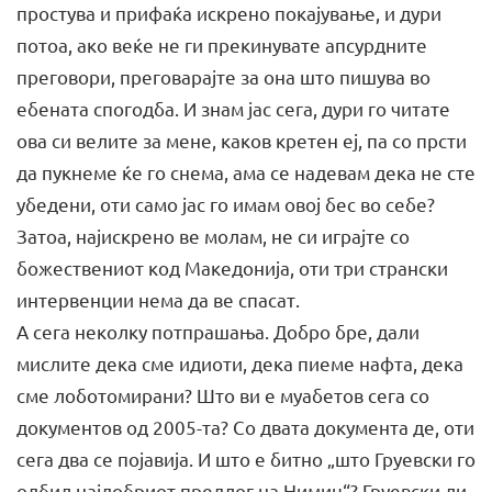
простува и прифаќа искрено покајување, и дури
потоа, ако веќе не ги прекинувате апсурдните
преговори, преговарајте за она што пишува во
ебената спогодба. И знам јас сега, дури го читате
ова си велите за мене, каков кретен еј, па со прсти
да пукнеме ќе го снема, ама се надевам дека не сте
убедени, оти само јас го имам овој бес во себе?
Затоа, најискрено ве молам, не си играјте со
божествениот код Македонија, оти три странски
интервенции нема да ве спасат.
А сега неколку потпрашања. Добро бре, дали
мислите дека сме идиоти, дека пиеме нафта, дека
сме лоботомирани? Што ви е муабетов сега со
документов од 2005-та? Со двата документа де, оти
сега два се појавија. И што е битно „што Груевски го
одбил најдобриот предлог на Нимиц“? Груевски ли