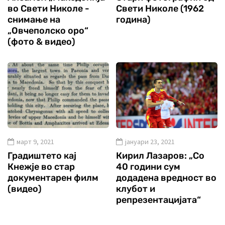
во Свети Николе -
Свети Николе (1962
снимање на
година)
„Овчеполско оро“
(фото & видео)
март 9, 2021
јануари 23, 2021
Градиштето кај
Кирил Лазаров: „Со
Кнежје во стар
40 години сум
документарен филм
додадена вредност во
(видео)
клубот и
репрезентацијата“