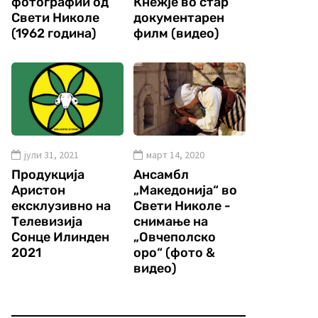
фотографии од
Кнежје во стар
Свети Николе
документарен
(1962 година)
филм (видео)
јули 31, 2021
март 14, 2020
Продукција
Ансамбл
Аристон
„Македонија“ во
ексклузивно на
Свети Николе -
Телевизија
снимање на
Сонце Илинден
„Овчеполско
2021
оро“ (фото &
видео)