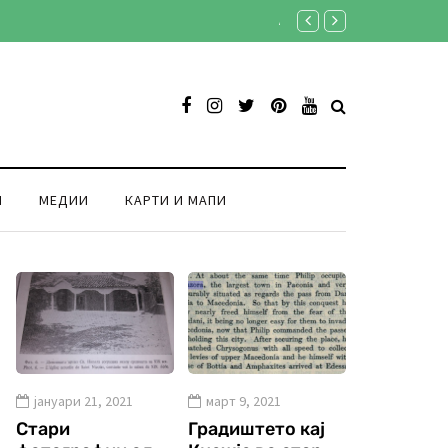
Ансамбл „Македонија“ во Св
И
МЕДИИ
КАРТИ И МАПИ
јануари 21, 2021
март 9, 2021
Стари
Градиштето кај