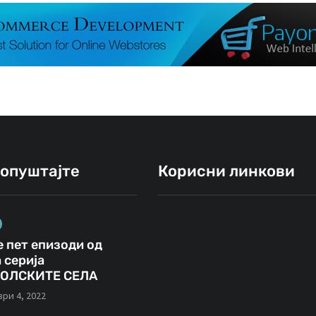
ропуштајте
Корисни линкови
 пет епизоди од
ИНТЕРВЈУА
ВИДЕА
ОВЧЕ ПОЛЕ
 серија
ОЛСКИТЕ СЕЛА
јануари 23, 2021
ри 4, 2022
Кирил Лазаров: