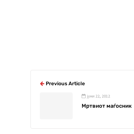
Previous Article
јуни 22, 2012
Мртвиот маѓосник