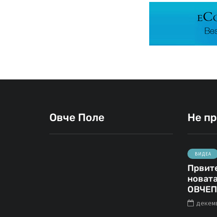
Овче Поле
Не п
ВИДЕА
Првите
ВИДЕА
ФОТО
новата
ОВЧЕП
декемв
март 14, 2020