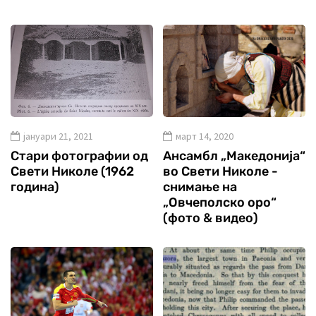
јануари 21, 2021
март 14, 2020
Стари фотографии од
Ансамбл „Македонија“
Свети Николе (1962
во Свети Николе -
година)
снимање на
„Овчеполско оро“
(фото & видео)