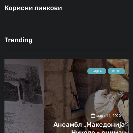
Корисни линкови
Trending
ВИДЕА
ФОТО
март 14, 2020
Ансамбл „Македонија“ во Свети
Николе - снимање на