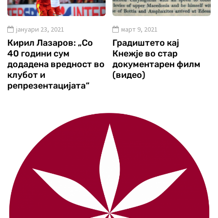
јануари 23, 2021
март 9, 2021
Кирил Лазаров: „Со
Градиштето кај
40 години сум
Кнежје во стар
додадена вредност во
документарен филм
клубот и
(видео)
репрезентацијата“