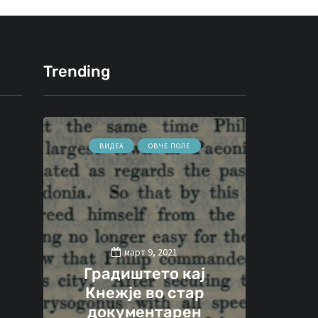
Trending
ВИДЕА
ОВЧЕ ПОЛЕ
:
П
март 9, 2021
Градиштето кај
Кнежје во стар
екс
ат
документарен
Теле