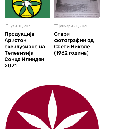
јули 31, 2021
јануари 21, 2021
Продукција
Стари
Аристон
фотографии од
ексклузивно на
Свети Николе
Телевизија
(1962 година)
Сонце Илинден
2021