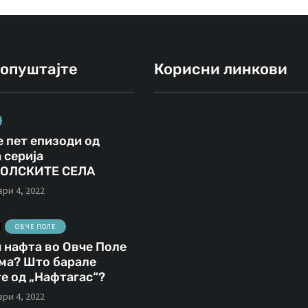
ропуштајте
Корисни линкови
 пет епизоди од
ВИДЕА
ФОТО
ИНТЕРВЈУА
 серија
ОЛСКИТЕ СЕЛА
јануари 23, 2021
ри 4, 2022
Кирил Лазаров
март 14, 2020
Ансамбл
„Со 40 години
ОВЧЕ ПОЛЕ
„Македонија“ во
сум додадена
 нафта во Овче Поле
ма? Што барале
Свети Николе -
вредност во
е од „Нафтагас“?
снимање на
клубот и
ри 4, 2022
Овчеполско оро“
репрезентациј