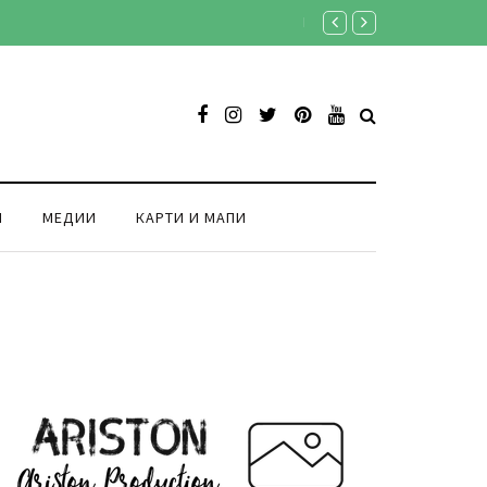
Продукција Аристон ексклузи
И
МЕДИИ
КАРТИ И МАПИ