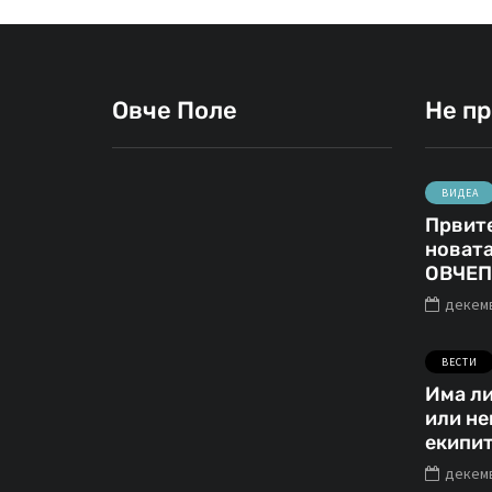
Овче Поле
Не п
ВИДЕА
Првите
СВЕТИ НИКОЛЕ
новата
ОВЧЕП
декемв
ВЕСТИ
јануари 21, 2021
Има ли
или не
Стари
екипит
фотографии од
декемв
Свети Николе
„