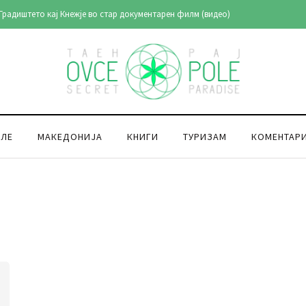
Градиштето кај Кнежје во стар документарен филм (видео)
ОЛЕ
МАКЕДОНИЈА
КНИГИ
ТУРИЗАМ
КОМЕНТАР