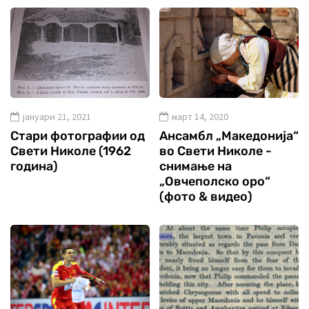
јануари 21, 2021
март 14, 2020
Стари фотографии од
Ансамбл „Македонија“
Свети Николе (1962
во Свети Николе -
година)
снимање на
„Овчеполско оро“
(фото & видео)