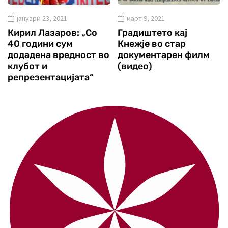
јануари 23, 2021
март 9, 2021
Кирил Лазаров: „Со
Градиштето кај
40 години сум
Кнежје во стар
додадена вредност во
документарен филм
клубот и
(видео)
репрезентацијата“