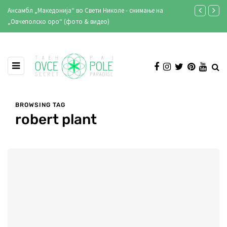
Ансамбл „Македонија“ во Свети Николе - снимање на
Кирил Лазаро
„Овчеполско оро“ (фото & видео)
клубот и реп
BROWSING TAG
robert plant