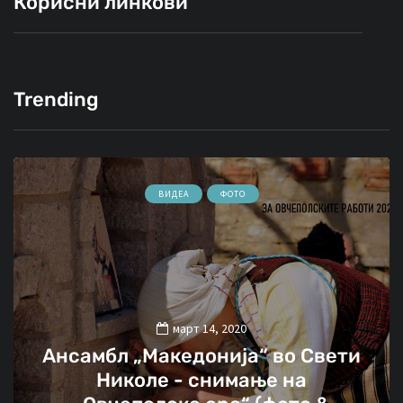
Корисни линкови
Trending
ВИДЕА
ФОТО
март 14, 2020
Ансамбл „Македонија“ во Свети
Николе - снимање на